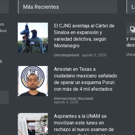
Más Recientes
L
um
El CJNG aventaja al Cártel de
ibus
Tra
Sinaloa en expansión y
y s
variedad delictiva, según
des
Montenegro
Unca
Uncategorized
agosto 5, 2026
8
Arrestan en Texas a
ciudadano mexicano señalado
de operar un esquema Ponzi
con más de 4 mil afectados
Internacional
,
Nacional
agosto 4, 2026
Aspirantes a la UNAM se
movilizan este lunes en
rechazo al nuevo examen de