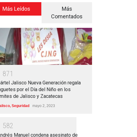
Más Leídos
Más
Comentados
1
8
7
1
ártel Jalisco Nueva Generación regala
uguetes por el Día del Niño en los
ímites de Jalisco y Zacatecas
alisco
,
Seguridad
mayo 2, 2023
1
5
8
2
ndrés Manuel condena asesinato de