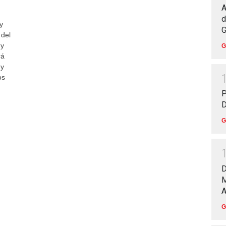
A
d
y
G
 del
 y
G
rá
 y
os
P
D
G
D
M
A
G