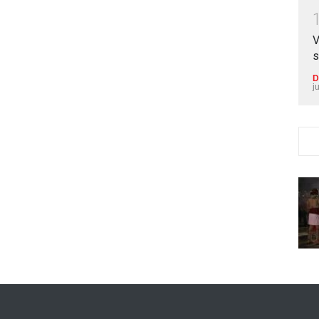
V
s
D
j