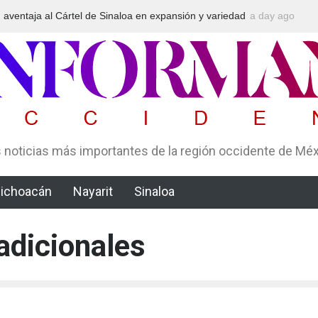
entaja al Cártel de Sinaloa en expansión y variedad
a day ago
Arrestan en T
 según Montenegro
un esquema Po
 noticias más importantes de la región occidente de Mé
ichoacán
Nayarit
Sinaloa
adicionales