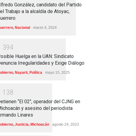
lfredo González, candidato del Partido
el Trabajo a la alcaldía de Atoyac,
uerrero
uerrero
,
Nacional
marzo 4, 2024
1
3
9
4
osible Huelga en la UAN: Sindicato
enuncia Irregularidades y Exige Diálogo
obierno
,
Nayarit
,
Política
mayo 15, 2025
1
1
3
8
etienen “El 02″, operador del CJNG en
ichoacán y asesino del periodista
rmando Linares
obierno
,
Justicia
,
Michoacán
agosto 24, 2023