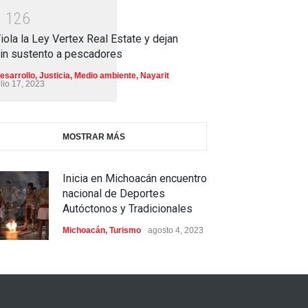
1
1
2
6
iola la Ley Vertex Real Estate y dejan
in sustento a pescadores
esarrollo
,
Justicia
,
Medio ambiente
,
Nayarit
ulio 17, 2023
MOSTRAR MÁS
Inicia en Michoacán encuentro
nacional de Deportes
Autóctonos y Tradicionales
Michoacán
,
Turismo
agosto 4, 2023