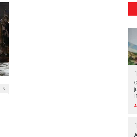
C
0
j
l
J
A