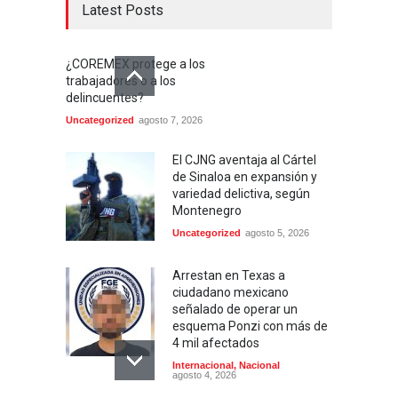
Latest Posts
¿COREMEX protege a los
trabajadores o a los
delincuentes?
Uncategorized
agosto 7, 2026
El CJNG aventaja al Cártel
de Sinaloa en expansión y
variedad delictiva, según
Montenegro
Uncategorized
agosto 5, 2026
Arrestan en Texas a
ciudadano mexicano
señalado de operar un
esquema Ponzi con más de
4 mil afectados
Internacional
,
Nacional
agosto 4, 2026