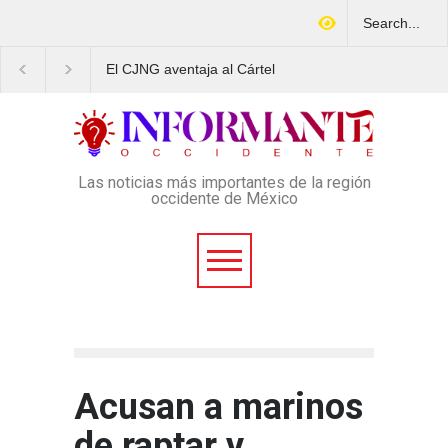
El CJNG aventaja al Cártel
Arrestan en Texas a
de Sinaloa en expansión y
ciudadano mexicano
variedad delictiva, según
señalado de operar u
Montenegro
esquema Ponzi con m
4 mil afectados
Las noticias más importantes de la región
occidente de México
Acusan a marinos
de raptar y