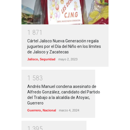
1
8
7
1
Cártel Jalisco Nueva Generación regala
juguetes por el Día del Niño en los límites
de Jalisco y Zacatecas
Jalisco
,
Seguridad
mayo 2, 2023
1
5
8
3
Andrés Manuel condena asesinato de
Alfredo González, candidato del Partido
del Trabajo a la alcaldía de Atoyac,
Guerrero
Guerrero
,
Nacional
marzo 4, 2024
1
3
9
5