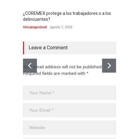
¿COREMEX protege a los trabajadores o a los
delincuentes?
Uncategorized
agosto 7, 2026
Leave a Comment
Your email address will not be published.
Required fields are marked with *
El CJNG
expans
Monte
Uncateg