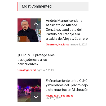
Most Commented
Andrés Manuel condena
asesinato de Alfredo
González, candidato del
Partido del Trabajo a la
alcaldía de Atoyac, Guerrero
Guerrero
,
Nacional
marzo 4, 2024
¿COREMEX protege a los
trabajadores o a los
delincuentes?
Uncategorized
agosto 7, 2026
Enfrentamiento entre CJNG
y miembros del Ejército dejó
siete muertos en Michoacán
Michoacán
,
Seguridad
abril 25, 2023