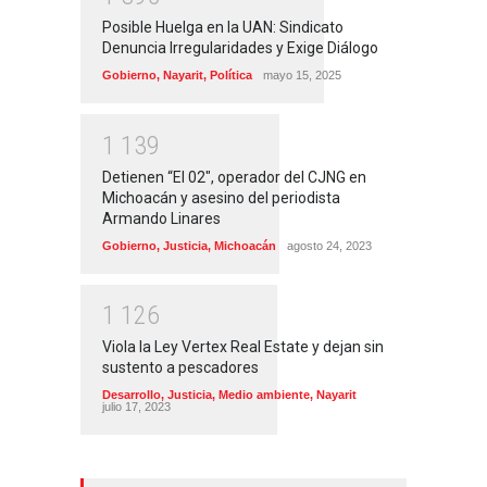
Posible Huelga en la UAN: Sindicato
Denuncia Irregularidades y Exige Diálogo
Gobierno
,
Nayarit
,
Política
mayo 15, 2025
1
1
3
9
Detienen “El 02″, operador del CJNG en
Michoacán y asesino del periodista
Armando Linares
Gobierno
,
Justicia
,
Michoacán
agosto 24, 2023
1
1
2
6
Viola la Ley Vertex Real Estate y dejan sin
sustento a pescadores
Desarrollo
,
Justicia
,
Medio ambiente
,
Nayarit
julio 17, 2023