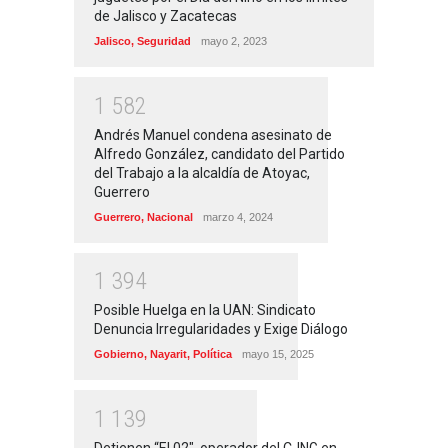
de Jalisco y Zacatecas
Jalisco
,
Seguridad
mayo 2, 2023
1
5
8
2
Andrés Manuel condena asesinato de
Alfredo González, candidato del Partido
del Trabajo a la alcaldía de Atoyac,
Guerrero
Guerrero
,
Nacional
marzo 4, 2024
1
3
9
4
Posible Huelga en la UAN: Sindicato
Denuncia Irregularidades y Exige Diálogo
Gobierno
,
Nayarit
,
Política
mayo 15, 2025
1
1
3
9
Detienen “El 02″, operador del CJNG en