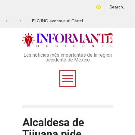
El CJNG aventaja al Cártel
Arrestan en Texas a
¿C
de Sinaloa en expansión y
ciudadano mexicano
tra
variedad delictiva, según
señalado de operar un
del
Montenegro
esquema Ponzi con más de
4 mil afectados
Las noticias más importantes de la región
occidente de México
Alcaldesa de
Tijuana pide