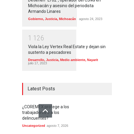
Michoacán y asesino del periodista
Armando Linares
Gobierno
,
Justicia
,
Michoacán
agosto 24, 2023
1
1
2
6
Viola la Ley Vertex Real Estate y dejan sin
sustento a pescadores
Desarrollo
,
Justicia
,
Medio ambiente
,
Nayarit
julio 17, 2023
Latest Posts
¿COREMEX protege a los
trabajadores o a los
delincuentes?
Uncategorized
agosto 7, 2026