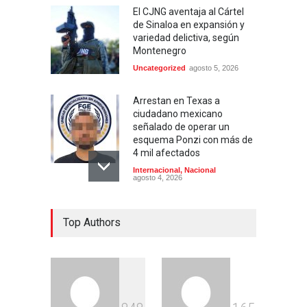
El CJNG aventaja al Cártel
de Sinaloa en expansión y
variedad delictiva, según
Montenegro
Uncategorized
agosto 5, 2026
Arrestan en Texas a
ciudadano mexicano
señalado de operar un
esquema Ponzi con más de
4 mil afectados
Internacional
,
Nacional
agosto 4, 2026
Aspirantes a la UNAM se
Top Authors
movilizan este lunes en
rechazo al nuevo examen
de admisión: ¿Cuál será el
lugar y horario de la
protesta?
Educación
,
Justicia
,
Nacional
agosto 3, 2026