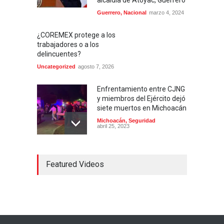
Guerrero
,
Nacional
marzo 4, 2024
¿COREMEX protege a los
trabajadores o a los
delincuentes?
Uncategorized
agosto 7, 2026
Enfrentamiento entre CJNG
y miembros del Ejército dejó
siete muertos en Michoacán
Michoacán
,
Seguridad
abril 25, 2023
Colima ejerce violencia
Featured Videos
contra mujeres
embarazadas
Colima
,
Justicia
,
Laboral
abril 25, 2023
Desaparece Juan Carlos