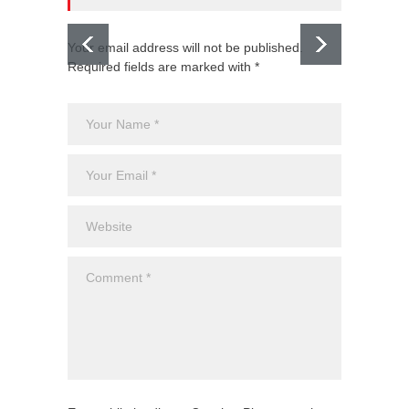
Your email address will not be published.
Required fields are marked with *
El CJNG
expans
Monte
Uncateg