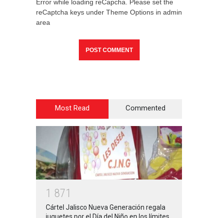
Error while loading reCapcha. Please set the
reCaptcha keys under Theme Options in admin
area
Most Read
Commented
1
8
7
1
Cártel Jalisco Nueva Generación regala
juguetes por el Día del Niño en los límites