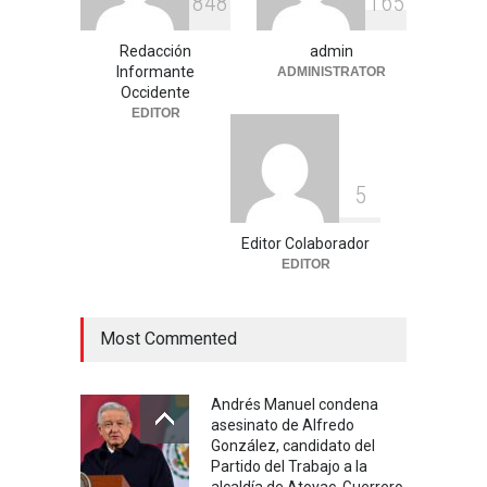
8
4
8
1
6
5
Celia Pulido logra un hito
Redacción
admin
histórico con 11 preseas y
Informante
ADMINISTRATOR
tres marcas récord en Santo
Occidente
Domingo 2026
EDITOR
Deportes
,
Nacional
agosto 3, 2026
5
Editor Colaborador
EDITOR
Most Commented
Andrés Manuel condena
asesinato de Alfredo
González, candidato del
Partido del Trabajo a la
alcaldía de Atoyac, Guerrero