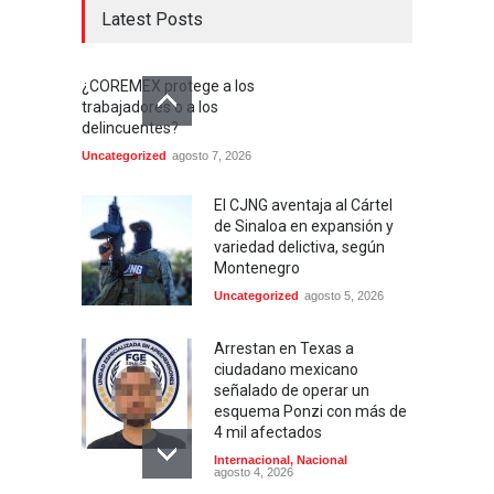
Latest Posts
¿COREMEX protege a los
trabajadores o a los
delincuentes?
Uncategorized
agosto 7, 2026
El CJNG aventaja al Cártel
de Sinaloa en expansión y
variedad delictiva, según
Montenegro
Uncategorized
agosto 5, 2026
Arrestan en Texas a
ciudadano mexicano
señalado de operar un
esquema Ponzi con más de
4 mil afectados
Internacional
,
Nacional
agosto 4, 2026