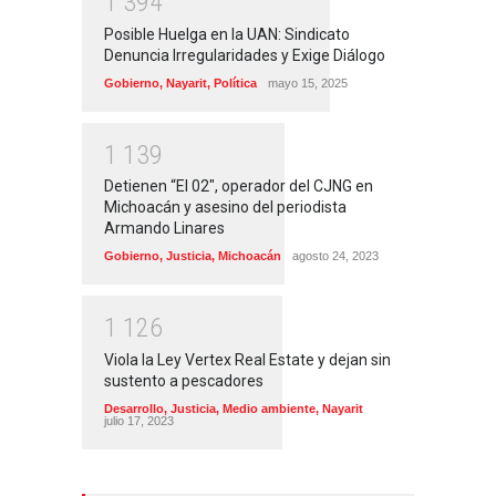
1
3
9
4
Posible Huelga en la UAN: Sindicato
Denuncia Irregularidades y Exige Diálogo
Gobierno
,
Nayarit
,
Política
mayo 15, 2025
1
1
3
9
Detienen “El 02″, operador del CJNG en
Michoacán y asesino del periodista
Armando Linares
Gobierno
,
Justicia
,
Michoacán
agosto 24, 2023
1
1
2
6
Viola la Ley Vertex Real Estate y dejan sin
sustento a pescadores
Desarrollo
,
Justicia
,
Medio ambiente
,
Nayarit
julio 17, 2023