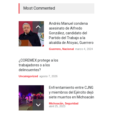
Most Commented
Andrés Manuel condena
asesinato de Alfredo
González, candidato del
Partido del Trabajo a la
alcaldía de Atoyac, Guerrero
Guerrero
,
Nacional
marzo 4, 2024
¿COREMEX protege a los
trabajadores o a los
delincuentes?
Uncategorized
agosto 7, 2026
Enfrentamiento entre CJNG
y miembros del Ejército dejó
siete muertos en Michoacán
Michoacán
,
Seguridad
abril 25, 2023