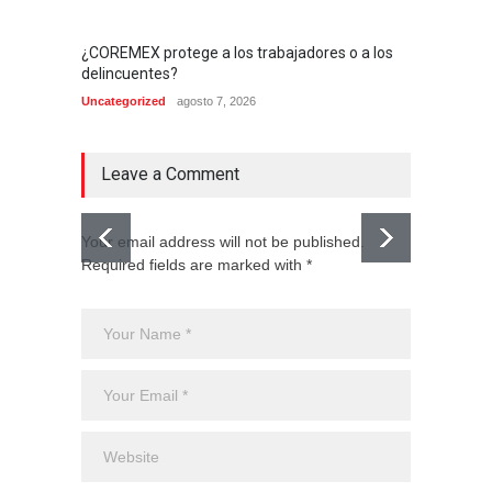
¿COREMEX protege a los trabajadores o a los
delincuentes?
Uncategorized
agosto 7, 2026
Leave a Comment
Your email address will not be published.
Required fields are marked with *
El CJNG
expans
Monte
Uncateg