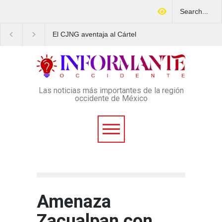
El CJNG aventaja al Cártel
Arrestan en Texas a
de Sinaloa en expansión y
ciudadano mexicano
variedad delictiva, según
señalado de operar u
Montenegro
esquema Ponzi con m
4 mil afectados
Las noticias más importantes de la región
occidente de México
Amenaza
Zacualpan con