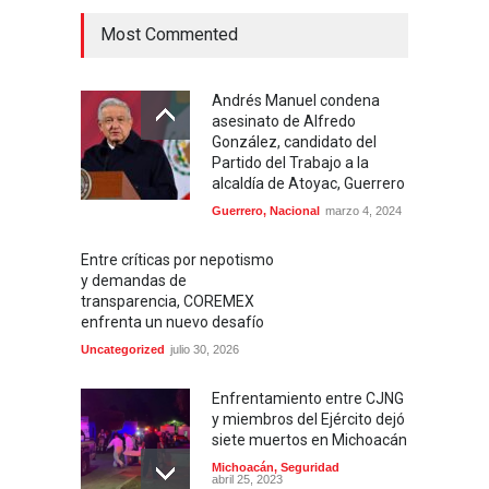
Most Commented
Andrés Manuel condena
asesinato de Alfredo
González, candidato del
Partido del Trabajo a la
alcaldía de Atoyac, Guerrero
Guerrero
,
Nacional
marzo 4, 2024
Entre críticas por nepotismo
y demandas de
transparencia, COREMEX
enfrenta un nuevo desafío
Uncategorized
julio 30, 2026
Enfrentamiento entre CJNG
y miembros del Ejército dejó
siete muertos en Michoacán
Michoacán
,
Seguridad
abril 25, 2023