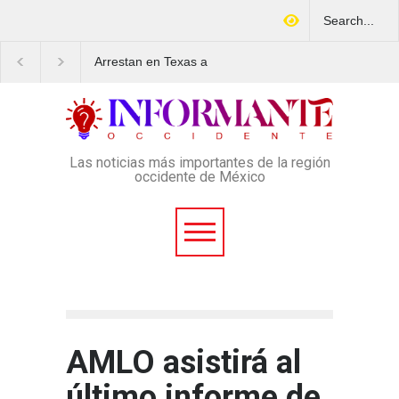
Arrestan en Texas a
Aspirantes a la UNAM se
ciudadano mexicano
movilizan este lunes en
señalado de operar un
rechazo al nuevo examen
esquema Ponzi con más de
de admisión: ¿Cuál será e
4 mil afectados
lugar y horario de la
protesta?
Las noticias más importantes de la región
occidente de México
AMLO asistirá al
último informe de