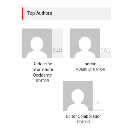
Celia Pulido logra un hito
Top Authors
histórico con 11 preseas y
tres marcas récord en Santo
Domingo 2026
Deportes
,
Nacional
agosto 3, 2026
Entre críticas por nepotismo
8
4
8
1
6
5
y demandas de
transparencia, COREMEX
enfrenta un nuevo desafío
Redacción
admin
Informante
ADMINISTRATOR
Uncategorized
julio 30, 2026
Occidente
EDITOR
4
Editor Colaborador
EDITOR