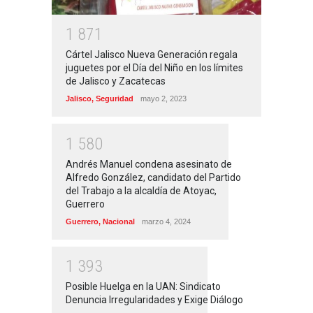
1
8
7
1
Cártel Jalisco Nueva Generación regala
juguetes por el Día del Niño en los límites
de Jalisco y Zacatecas
Jalisco
,
Seguridad
mayo 2, 2023
1
5
8
0
Andrés Manuel condena asesinato de
Alfredo González, candidato del Partido
del Trabajo a la alcaldía de Atoyac,
Guerrero
Guerrero
,
Nacional
marzo 4, 2024
1
3
9
3
Posible Huelga en la UAN: Sindicato
Denuncia Irregularidades y Exige Diálogo