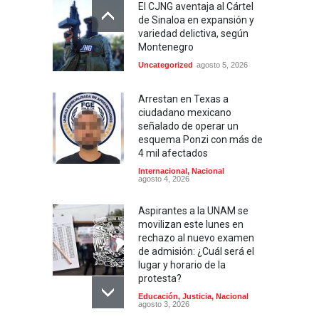
El CJNG aventaja al Cártel
de Sinaloa en expansión y
variedad delictiva, según
Montenegro
Uncategorized
agosto 5, 2026
Arrestan en Texas a
ciudadano mexicano
señalado de operar un
esquema Ponzi con más de
4 mil afectados
Internacional
,
Nacional
agosto 4, 2026
Aspirantes a la UNAM se
movilizan este lunes en
rechazo al nuevo examen
de admisión: ¿Cuál será el
lugar y horario de la
protesta?
Educación
,
Justicia
,
Nacional
agosto 3, 2026