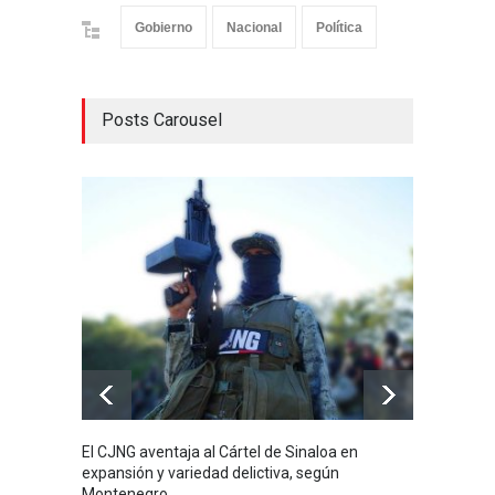
Gobierno
Nacional
Política
Posts Carousel
El CJNG aventaja al Cártel de Sinaloa en
Arrest
expansión y variedad delictiva, según
señala
Montenegro
de 4 m