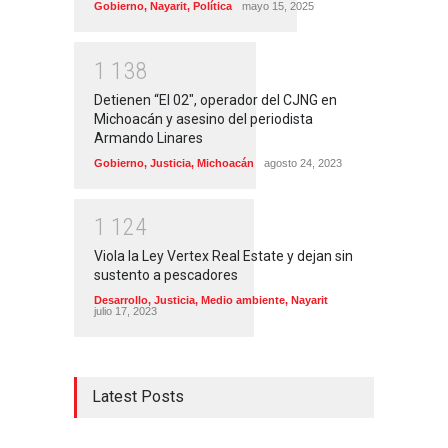
Gobierno
,
Nayarit
,
Política
mayo 15, 2025
1
1
3
8
Detienen “El 02″, operador del CJNG en
Michoacán y asesino del periodista
Armando Linares
Gobierno
,
Justicia
,
Michoacán
agosto 24, 2023
1
1
2
4
Viola la Ley Vertex Real Estate y dejan sin
sustento a pescadores
Desarrollo
,
Justicia
,
Medio ambiente
,
Nayarit
julio 17, 2023
Latest Posts