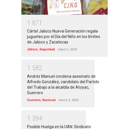
1
8
7
1
Cártel Jalisco Nueva Generación regala
juguetes por el Día del Niño en los límites
de Jalisco y Zacatecas
Jalisco
,
Seguridad
mayo 2, 2023
1
5
8
2
Andrés Manuel condena asesinato de
Alfredo González, candidato del Partido
del Trabajo a la alcaldía de Atoyac,
Guerrero
Guerrero
,
Nacional
marzo 4, 2024
1
3
9
4
Posible Huelga en la UAN: Sindicato