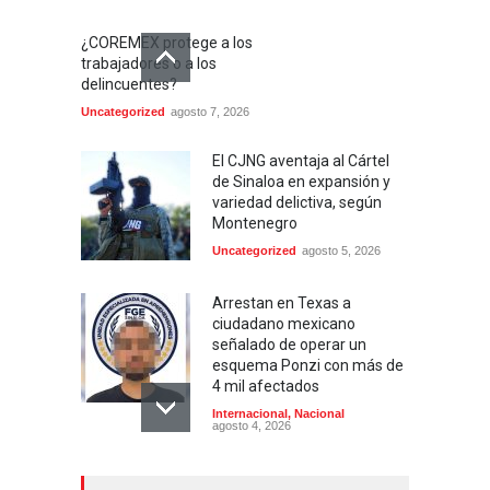
¿COREMEX protege a los
trabajadores o a los
delincuentes?
Uncategorized
agosto 7, 2026
El CJNG aventaja al Cártel
de Sinaloa en expansión y
variedad delictiva, según
Montenegro
Uncategorized
agosto 5, 2026
Arrestan en Texas a
ciudadano mexicano
señalado de operar un
esquema Ponzi con más de
4 mil afectados
Internacional
,
Nacional
agosto 4, 2026
Aspirantes a la UNAM se