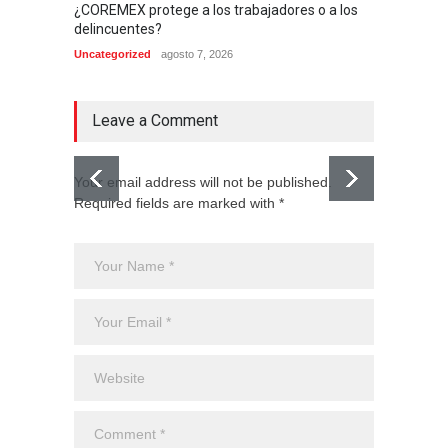
¿COREMEX protege a los trabajadores o a los
delincuentes?
Uncategorized
agosto 7, 2026
Leave a Comment
Your email address will not be published.
Required fields are marked with *
El CJNG
expans
Monte
Uncateg