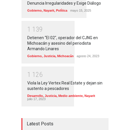
Denuncia Irregularidades y Exige Diálogo
Gobierno
,
Nayarit
,
Política
mayo 15, 2025
1
1
3
9
Detienen “El 02″, operador del CJNG en
Michoacán y asesino del periodista
Armando Linares
Gobierno
,
Justicia
,
Michoacán
agosto 24, 2023
1
1
2
6
Viola la Ley Vertex Real Estate y dejan sin
sustento a pescadores
Desarrollo
,
Justicia
,
Medio ambiente
,
Nayarit
julio 17, 2023
Latest Posts