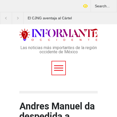
El CJNG aventaja al Cártel
Arrestan en Texas a
de Sinaloa en expansión y
ciudadano mexicano
variedad delictiva, según
señalado de operar un
Montenegro
esquema Ponzi con más
4 mil afectados
Las noticias más importantes de la región
occidente de México
Andres Manuel da
despedida a