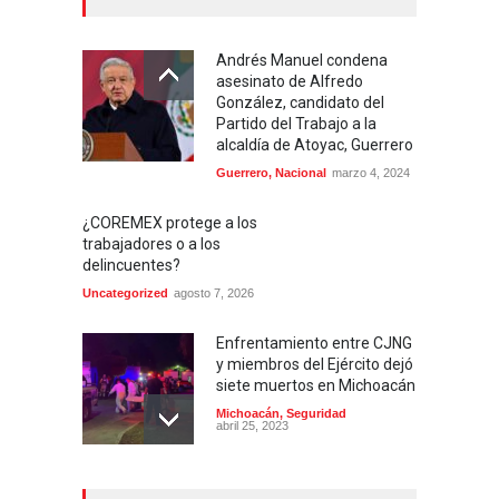
Andrés Manuel condena
asesinato de Alfredo
González, candidato del
Partido del Trabajo a la
alcaldía de Atoyac, Guerrero
Guerrero
,
Nacional
marzo 4, 2024
¿COREMEX protege a los
trabajadores o a los
delincuentes?
Uncategorized
agosto 7, 2026
Enfrentamiento entre CJNG
y miembros del Ejército dejó
siete muertos en Michoacán
Michoacán
,
Seguridad
abril 25, 2023
Colima ejerce violencia