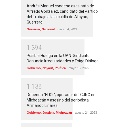
Andrés Manuel condena asesinato de
Alfredo González, candidato del Partido
del Trabajo a la alcaldía de Atoyac,
Guerrero
Guerrero
,
Nacional
marzo 4, 2024
1
3
9
4
Posible Huelga en la UAN: Sindicato
Denuncia Irregularidades y Exige Diálogo
Gobierno
,
Nayarit
,
Política
mayo 15, 2025
1
1
3
8
Detienen “El 02″, operador del CJNG en
Michoacán y asesino del periodista
Armando Linares
Gobierno
,
Justicia
,
Michoacán
agosto 24, 2023