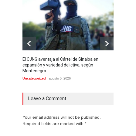
El CJNG aventaja al Cártel de Sinaloa en
Arrest
expansión y variedad delictiva, según
señala
Montenegro
de 4 m
Uncategorized
agosto 5, 2026
Internac
Leave a Comment
Your email address will not be published.
Required fields are marked with *