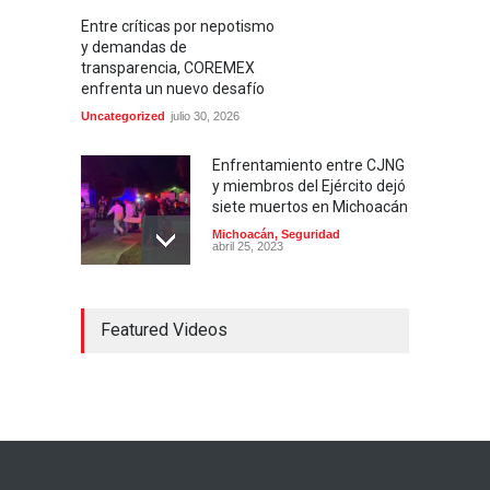
Entre críticas por nepotismo
y demandas de
transparencia, COREMEX
enfrenta un nuevo desafío
Uncategorized
julio 30, 2026
Enfrentamiento entre CJNG
y miembros del Ejército dejó
siete muertos en Michoacán
Michoacán
,
Seguridad
abril 25, 2023
Colima ejerce violencia
Featured Videos
contra mujeres
embarazadas
Colima
,
Justicia
,
Laboral
abril 25, 2023
Desaparece Juan Carlos
Tercero, experto en