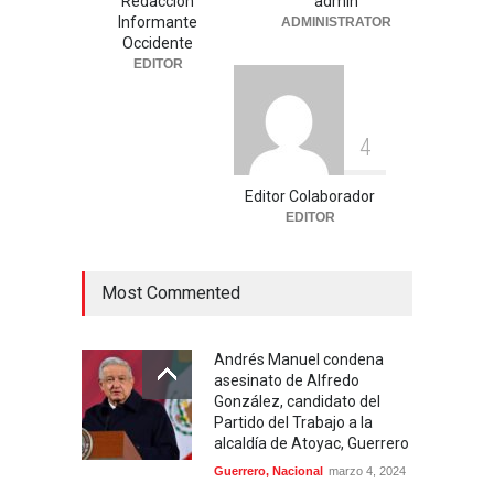
Redacción
admin
Informante
ADMINISTRATOR
Uncategorized
julio 30, 2026
Occidente
EDITOR
4
Editor Colaborador
EDITOR
Most Commented
Andrés Manuel condena
asesinato de Alfredo
González, candidato del
Partido del Trabajo a la
alcaldía de Atoyac, Guerrero
Guerrero
,
Nacional
marzo 4, 2024