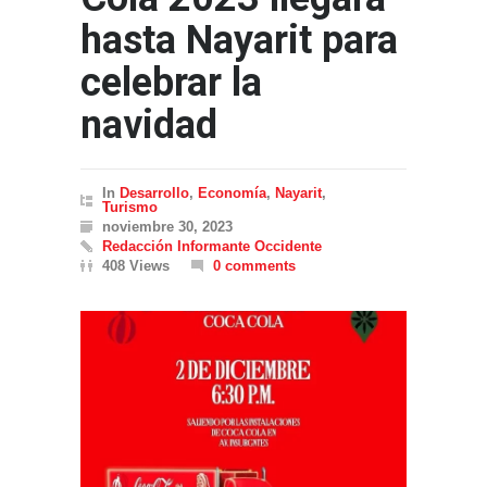
hasta Nayarit para
celebrar la
navidad
In
Desarrollo
,
Economía
,
Nayarit
,
Turismo
noviembre 30, 2023
Redacción Informante Occidente
408 Views
0 comments