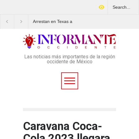
Arrestan en Texas a
Aspirantes a la UNAM s
ciudadano mexicano
movilizan este lunes en
señalado de operar un
rechazo al nuevo exam
esquema Ponzi con más de
de admisión: ¿Cuál será
4 mil afectados
lugar y horario de la
protesta?
Las noticias más importantes de la región
occidente de México
Caravana Coca-
Cola 2023 llegara