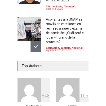
4 mil afectados
Internacional
,
Nacional
agosto 4, 2026
Aspirantes a la UNAM se
movilizan este lunes en
rechazo al nuevo examen
de admisión: ¿Cuál será el
lugar y horario de la
protesta?
Educación
,
Justicia
,
Nacional
agosto 3, 2026
Celia Pulido logra un hito
Top Authors
histórico con 11 preseas y
tres marcas récord en Santo
Domingo 2026
Deportes
,
Nacional
agosto 3, 2026
Entre críticas por nepotismo
8
4
8
1
6
5
y demandas de
transparencia, COREMEX
enfrenta un nuevo desafío