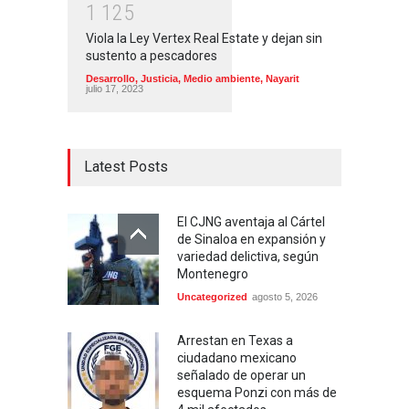
1
1
2
5
Viola la Ley Vertex Real Estate y dejan sin
sustento a pescadores
Desarrollo
,
Justicia
,
Medio ambiente
,
Nayarit
julio 17, 2023
Latest Posts
El CJNG aventaja al Cártel
de Sinaloa en expansión y
variedad delictiva, según
Montenegro
Uncategorized
agosto 5, 2026
Arrestan en Texas a
ciudadano mexicano
señalado de operar un
esquema Ponzi con más de