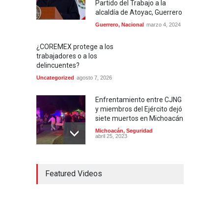
Partido del Trabajo a la
alcaldía de Atoyac, Guerrero
Guerrero
,
Nacional
marzo 4, 2024
¿COREMEX protege a los
trabajadores o a los
delincuentes?
Uncategorized
agosto 7, 2026
Enfrentamiento entre CJNG
y miembros del Ejército dejó
siete muertos en Michoacán
Michoacán
,
Seguridad
abril 25, 2023
Colima ejerce violencia
Featured Videos
contra mujeres
embarazadas
Colima
,
Justicia
,
Laboral
abril 25, 2023