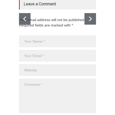
Leave a Comment
Your email address will not be published.
Required fields are marked with *
El CJNG
expans
Monte
Uncateg