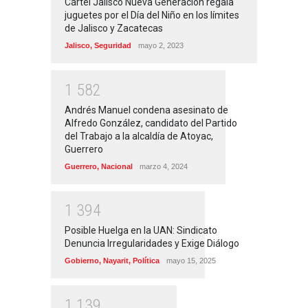
Cártel Jalisco Nueva Generación regala
juguetes por el Día del Niño en los límites
de Jalisco y Zacatecas
Jalisco
,
Seguridad
mayo 2, 2023
1
5
8
2
Andrés Manuel condena asesinato de
Alfredo González, candidato del Partido
del Trabajo a la alcaldía de Atoyac,
Guerrero
Guerrero
,
Nacional
marzo 4, 2024
1
3
9
4
Posible Huelga en la UAN: Sindicato
Denuncia Irregularidades y Exige Diálogo
Gobierno
,
Nayarit
,
Política
mayo 15, 2025
1
1
3
9