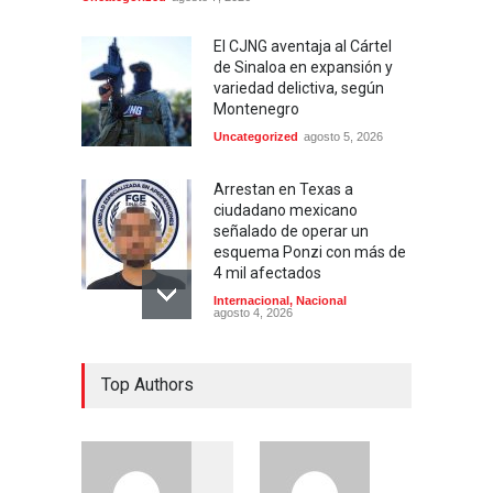
El CJNG aventaja al Cártel
de Sinaloa en expansión y
variedad delictiva, según
Montenegro
Uncategorized
agosto 5, 2026
Arrestan en Texas a
ciudadano mexicano
señalado de operar un
esquema Ponzi con más de
4 mil afectados
Internacional
,
Nacional
agosto 4, 2026
Aspirantes a la UNAM se
Top Authors
movilizan este lunes en
rechazo al nuevo examen
de admisión: ¿Cuál será el
lugar y horario de la
protesta?