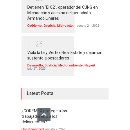
Detienen “El 02″, operador del CJNG en
Michoacán y asesino del periodista
Armando Linares
Gobierno
,
Justicia
,
Michoacán
agosto 24, 2023
1
1
2
6
Viola la Ley Vertex Real Estate y dejan sin
sustento a pescadores
Desarrollo
,
Justicia
,
Medio ambiente
,
Nayarit
julio 17, 2023
Latest Posts
¿COREMEX protege a los
trabajadores o a los
delincuentes?
Uncategorized
agosto 7, 2026