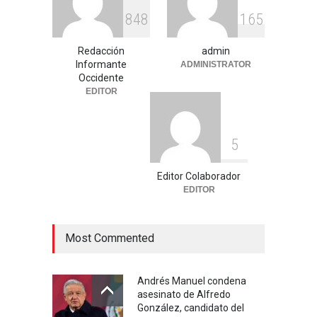
Educación
,
Justicia
,
Nacional
agosto 3, 2026
8
4
8
1
6
5
Celia Pulido logra un hito
Redacción
admin
histórico con 11 preseas y
Informante
ADMINISTRATOR
tres marcas récord en Santo
Occidente
Domingo 2026
EDITOR
Deportes
,
Nacional
agosto 3, 2026
5
Editor Colaborador
EDITOR
Most Commented
Andrés Manuel condena
asesinato de Alfredo
González, candidato del