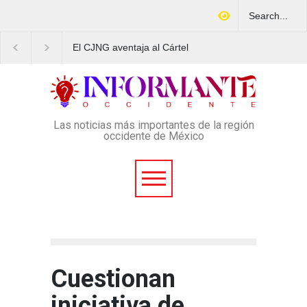
El CJNG aventaja al Cártel
Arrestan en Texas a
de Sinaloa en expansión y
ciudadano mexicano
variedad delictiva, según
señalado de operar u
Montenegro
esquema Ponzi con m
4 mil afectados
Las noticias más importantes de la región
occidente de México
Cuestionan
iniciativa de