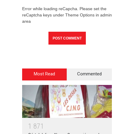
Error while loading reCapcha. Please set the
reCaptcha keys under Theme Options in admin
area
Most Read
Commented
1
8
7
1