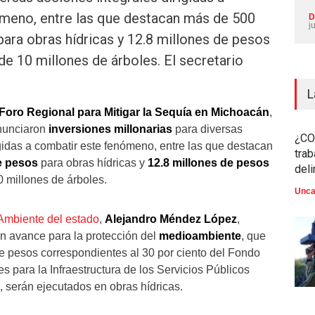
meno, entre las que destacan más de 500
D
j
ara obras hídricas y 12.8 millones de pesos
de 10 millones de árboles. El secretario
L
Foro Regional para Mitigar la Sequía en Michoacán
,
anunciaron
inversiones
millonarias
para diversas
¿CO
igidas a combatir este fenómeno, entre las que destacan
trab
e pesos
para obras hídricas y
12.8 millones de pesos
del
0 millones de árboles.
Unca
 Ambiente del estado
,
Alejandro Méndez López
,
n avance para la protección del
medioambiente
, que
e pesos correspondientes al 30 por ciento del Fondo
s para la Infraestructura de los Servicios Públicos
 serán ejecutados en obras hídricas.