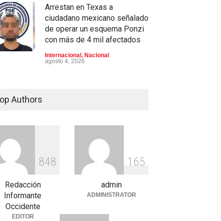
Arrestan en Texas a
ciudadano mexicano señalado
de operar un esquema Ponzi
con más de 4 mil afectados
Internacional
,
Nacional
agosto 4, 2026
Aspirantes a la UNAM se
movilizan este lunes en
op Authors
rechazo al nuevo examen de
admisión: ¿Cuál será el lugar
y horario de la protesta?
Educación
,
Justicia
,
Nacional
agosto 3, 2026
8
4
8
1
6
5
Celia Pulido logra un hito
histórico con 11 preseas y
Redacción
admin
tres marcas récord en Santo
Informante
ADMINISTRATOR
Domingo 2026
Occidente
EDITOR
Deportes
,
Nacional
agosto 3, 2026