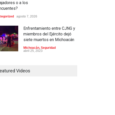
sión: ¿Cuál será el lugar
Domingo 2026
ajadores o a los
rario de la protesta?
incuentes?
Deportes
,
Nacional
agosto 3, 2026
ación
,
Justicia
,
Nacional
tegorized
agosto 7, 2026
o 3, 2026
Enfrentamiento entre CJNG y
miembros del Ejército dejó
siete muertos en Michoacán
Michoacán
,
Seguridad
abril 25, 2023
Colima ejerce violencia contra
mujeres embarazadas
eatured Videos
Colima
,
Justicia
,
Laboral
abril 25, 2023
Desaparece Juan Carlos
Tercero, experto en búsqueda
de desaparecidos en Nayarit