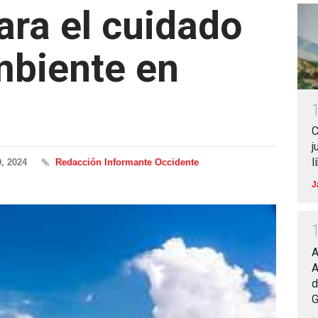
ara el cuidado
mbiente en
C
j
l
, 2024
Redacción Informante Occidente
J
A
A
d
G