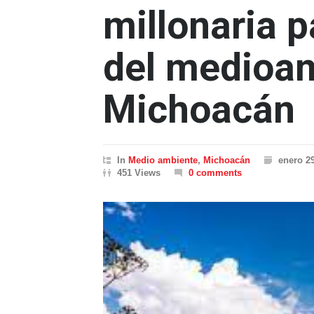
millonaria p
del medioa
Michoacán
In
Medio ambiente
,
Michoacán
enero 29
451 Views
0 comments