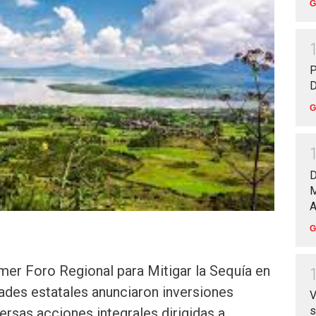
G
P
D
G
D
M
A
G
mer Foro Regional para Mitigar la Sequía en
ades estatales anunciaron inversiones
V
s
versas acciones integrales dirigidas a