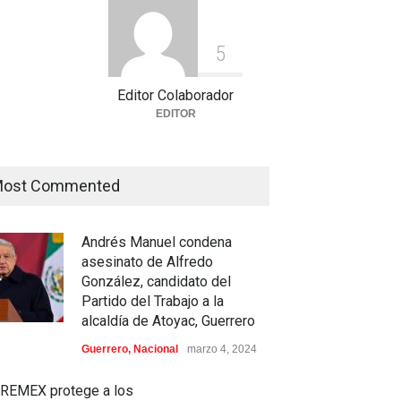
5
Editor Colaborador
EDITOR
ost Commented
Andrés Manuel condena
asesinato de Alfredo
González, candidato del
Partido del Trabajo a la
alcaldía de Atoyac, Guerrero
irantes a la UNAM se
Celia Pulido logra un hito
Guerrero
,
Nacional
marzo 4, 2024
lizan este lunes en
histórico con 11 preseas y
hazo al nuevo examen de
tres marcas récord en Santo
REMEX protege a los