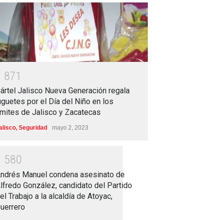
1
8
7
1
ártel Jalisco Nueva Generación regala
uguetes por el Día del Niño en los
ímites de Jalisco y Zacatecas
alisco
,
Seguridad
mayo 2, 2023
1
5
8
0
ndrés Manuel condena asesinato de
lfredo González, candidato del Partido
el Trabajo a la alcaldía de Atoyac,
uerrero