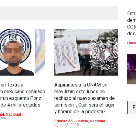
Entr
dem
COR
des
Unca
 en Texas a
Aspirantes a la UNAM se
Celi
no mexicano señalado
movilizan este lunes en
hist
ar un esquema Ponzi
rechazo al nuevo examen de
tre
de 4 mil afectados
admisión: ¿Cuál será el lugar
Dom
F
y horario de la protesta?
nal
,
Nacional
Depo
2026
Educación
,
Justicia
,
Nacional
agosto 3, 2026