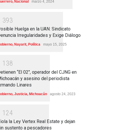
uerrero
,
Nacional
marzo 4, 2024
1
3
9
3
osible Huelga en la UAN: Sindicato
enuncia Irregularidades y Exige Diálogo
obierno
,
Nayarit
,
Política
mayo 15, 2025
1
1
3
8
etienen “El 02″, operador del CJNG en
ichoacán y asesino del periodista
rmando Linares
obierno
,
Justicia
,
Michoacán
agosto 24, 2023
1
1
2
4
iola la Ley Vertex Real Estate y dejan
in sustento a pescadores