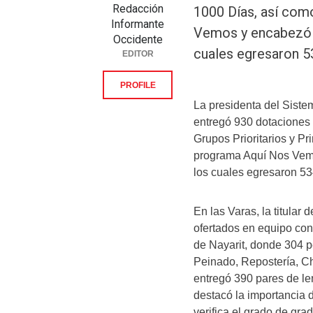
Redacción
1000 Días, así com
Informante
Vemos y encabezó l
Occidente
cuales egresaron 5
EDITOR
PROFILE
La presidenta del Sistem
entregó 930 dotaciones 
Grupos Prioritarios y P
programa Aquí Nos Vemo
los cuales egresaron 53
En las Varas, la titular 
ofertados en equipo con 
de Nayarit, donde 304 p
Peinado, Repostería, Ch
entregó 390 pares de le
destacó la importancia d
verifica el grado de gr