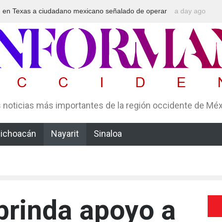
n en Texas a ciudadano mexicano señalado de operar
a day ago
Aspirantes a
ema Ponzi con más de 4 mil afectados
nuevo examen
protesta?
 noticias más importantes de la región occidente de Mé
ichoacán
Nayarit
Sinaloa
 brinda apoyo a