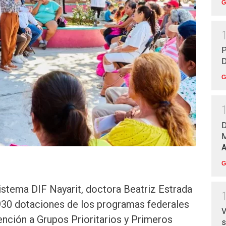
G
P
D
G
D
M
A
G
istema DIF Nayarit, doctora Beatriz Estrada
930 dotaciones de los programas federales
V
nción a Grupos Prioritarios y Primeros
s