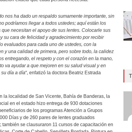
do nos ha dado un respaldo sumamente importante, sin
no podríamos llegar a todos ustedes; aquí están los
s que necesitan el apoyo de sus lentes. Colocarle sus
 y su cara de felicidad y agradecimiento por recibir
do evaluados para cada uno de ustedes, con la
n y una calidad de primera, pero sobre todo, la calidez
os entregando, el respeto y con el corazón en la mano,
o va ayudar a que mejoren en su salud visual y en
 su día a día
“, enfatizó la doctora Beatriz Estrada
T
en la localidad de San Vicente, Bahía de Banderas, la
 social en el estado hizo entrega de 930 dotaciones
Entr
 beneficiarios de los programas Atención a Grupos
dem
 1000 Días y de 260 pares de lentes graduados
COR
; también se clausuraron 11 cursos de capacitación en
des
icas, Corte de Cabello, Servilleta Bordada, Pintura en