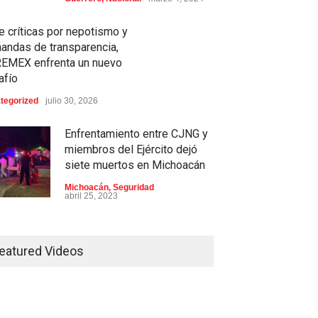
e críticas por nepotismo y
andas de transparencia,
EMEX enfrenta un nuevo
afío
Entre críticas por nepotismo y
tegorized
julio 30, 2026
demandas de transparencia,
COREMEX enfrenta un nuevo
Enfrentamiento entre CJNG y
desafío
miembros del Ejército dejó
Uncategorized
julio 30, 2026
siete muertos en Michoacán
Michoacán
,
Seguridad
abril 25, 2023
a Pulido logra un hito
órico con 11 preseas y
Colima ejerce violencia contra
s marcas récord en Santo
mujeres embarazadas
ingo 2026
eatured Videos
Colima
,
Justicia
,
Laboral
rtes
,
Nacional
agosto 3, 2026
abril 25, 2023