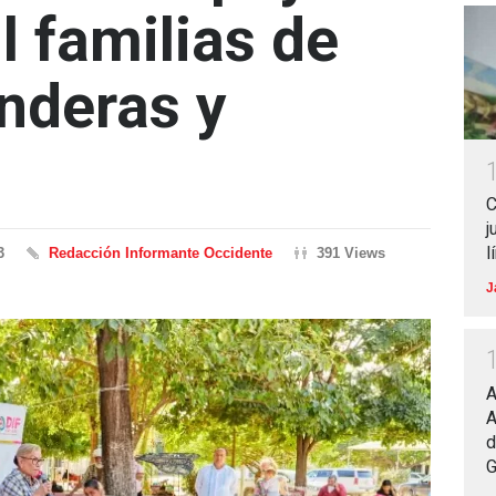
l familias de
nderas y
C
j
l
3
Redacción Informante Occidente
391 Views
J
A
A
d
G