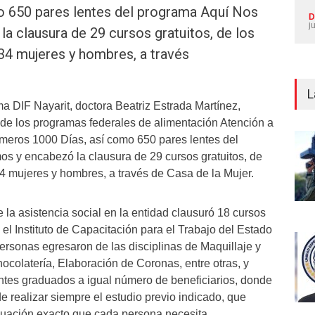
o 650 pares lentes del programa Aquí Nos
D
j
a clausura de 29 cursos gratuitos, de los
34 mujeres y hombres, a través
L
a DIF Nayarit, doctora Beatriz Estrada Martínez,
de los programas federales de alimentación Atención a
rimeros 1000 Días, así como 650 pares lentes del
s y encabezó la clausura de 29 cursos gratuitos, de
4 mujeres y hombres, a través de Casa de la Mujer.
de la asistencia social en la entidad clausuró 18 cursos
el Instituto de Capacitación para el Trabajo del Estado
ersonas egresaron de las disciplinas de Maquillaje y
ocolatería, Elaboración de Coronas, entre otras, y
ntes graduados a igual número de beneficiarios, donde
e realizar siempre el estudio previo indicado, que
aduación exacto que cada persona necesita.