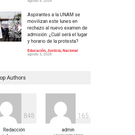
agosto 4, 2026
Aspirantes a la UNAM se
movilizan este lunes en
rechazo al nuevo examen de
admisión: ¿Cuál será el lugar
y horario de la protesta?
Educación
,
Justicia
,
Nacional
agosto 3, 2026
Celia Pulido logra un hito
histórico con 11 preseas y
op Authors
tres marcas récord en Santo
Domingo 2026
Deportes
,
Nacional
agosto 3, 2026
e críticas por nepotismo y
8
4
8
1
6
5
andas de transparencia,
EMEX enfrenta un nuevo
Redacción
admin
afío