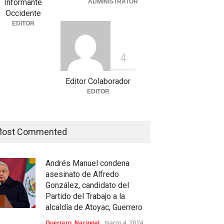
Informante
ADMINISTRATOR
tegorized
julio 30, 2026
Occidente
EDITOR
4
Editor Colaborador
EDITOR
ost Commented
Andrés Manuel condena
asesinato de Alfredo
González, candidato del
Partido del Trabajo a la
alcaldía de Atoyac, Guerrero
Guerrero
,
Nacional
marzo 4, 2024