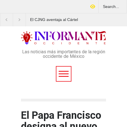
El CJNG aventaja al Cártel
Arrestan en Texas a
de Sinaloa en expansión y
ciudadano mexicano
variedad delictiva, según
señalado de operar un
Montenegro
esquema Ponzi con más
4 mil afectados
Las noticias más importantes de la región
occidente de México
El Papa Francisco
designa al nuevo