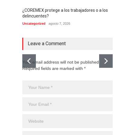
¿COREMEX protege a los trabajadores o a los
delincuentes?
Uncategorized
agosto 7, 2026
Leave a Comment
Your email address will not be published.
Required fields are marked with *
El CJNG
expans
Monte
Uncateg