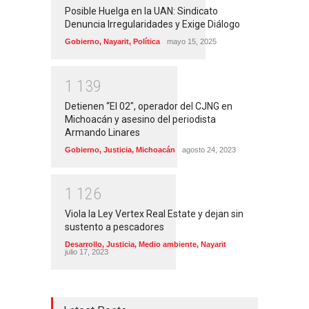
Posible Huelga en la UAN: Sindicato
Denuncia Irregularidades y Exige Diálogo
Gobierno
,
Nayarit
,
Política
mayo 15, 2025
1
1
3
9
Detienen “El 02″, operador del CJNG en
Michoacán y asesino del periodista
Armando Linares
Gobierno
,
Justicia
,
Michoacán
agosto 24, 2023
1
1
2
6
Viola la Ley Vertex Real Estate y dejan sin
sustento a pescadores
Desarrollo
,
Justicia
,
Medio ambiente
,
Nayarit
julio 17, 2023