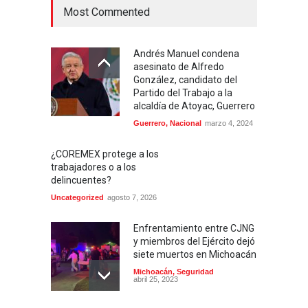
Most Commented
Andrés Manuel condena
asesinato de Alfredo
González, candidato del
Partido del Trabajo a la
alcaldía de Atoyac, Guerrero
Guerrero
,
Nacional
marzo 4, 2024
¿COREMEX protege a los
trabajadores o a los
delincuentes?
Uncategorized
agosto 7, 2026
Enfrentamiento entre CJNG
y miembros del Ejército dejó
siete muertos en Michoacán
Michoacán
,
Seguridad
abril 25, 2023