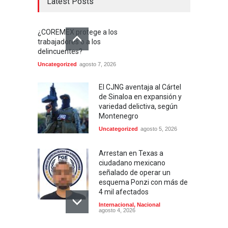
Latest Posts
¿COREMEX protege a los
trabajadores o a los
delincuentes?
Uncategorized
agosto 7, 2026
El CJNG aventaja al Cártel
de Sinaloa en expansión y
variedad delictiva, según
Montenegro
Uncategorized
agosto 5, 2026
Arrestan en Texas a
ciudadano mexicano
señalado de operar un
esquema Ponzi con más de
4 mil afectados
Internacional
,
Nacional
agosto 4, 2026