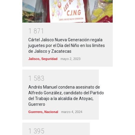
1
8
7
1
Cártel Jalisco Nueva Generación regala
juguetes por el Día del Niño en los límites
de Jalisco y Zacatecas
Jalisco
,
Seguridad
mayo 2, 2023
1
5
8
3
Andrés Manuel condena asesinato de
Alfredo González, candidato del Partido
del Trabajo a la alcaldía de Atoyac,
Guerrero
Guerrero
,
Nacional
marzo 4, 2024
1
3
9
5