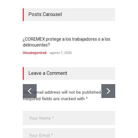
Posts Carousel
¿COREMEX protege a los trabajadores o a los
delincuentes?
Uncategorized
agosto 7, 2026
Leave a Comment
Your email address will not be published.
Required fields are marked with *
El CJNG
expans
Monte
Uncateg