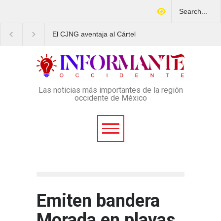
El CJNG aventaja al Cártel
Arrestan en Texas a
de Sinaloa en expansión y
ciudadano mexicano
variedad delictiva, según
señalado de operar un
Montenegro
esquema Ponzi con má
4 mil afectados
Las noticias más importantes de la región
occidente de México
Emiten bandera
Morada en playas