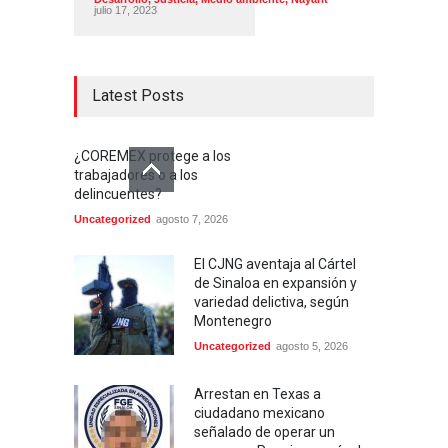
julio 17, 2023
Latest Posts
¿COREMEX protege a los
trabajadores o a los
delincuentes?
Uncategorized
agosto 7, 2026
El CJNG aventaja al Cártel
de Sinaloa en expansión y
variedad delictiva, según
Montenegro
Uncategorized
agosto 5, 2026
Arrestan en Texas a
ciudadano mexicano
señalado de operar un