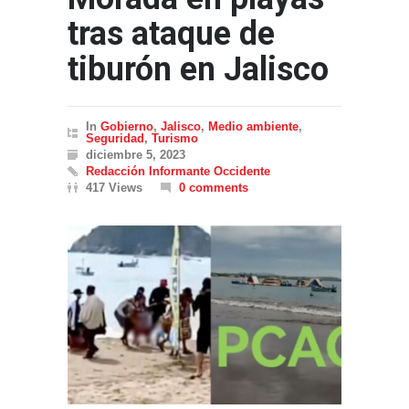
tras ataque de
tiburón en Jalisco
In
Gobierno
,
Jalisco
,
Medio ambiente
,
Seguridad
,
Turismo
diciembre 5, 2023
Redacción Informante Occidente
417 Views
0 comments