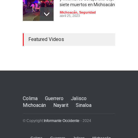
siete muertos en Michoacán
Michoacán
,
Seguridad
abril 25, 2023
Colima ejerce violencia
Featured Videos
contra mujeres
embarazadas
Colima
,
Justicia
,
Laboral
abril 25, 2023
Desaparece Juan Carlos
Tercero, experto en
búsqueda de desaparecidos
en Nayarit
Colima
Guerrero
Jalisco
Nayarit
,
Seguridad
abril 25, 2023
Michoacán
Nayarit
Sinaloa
© Copyright
Informante Occidente
- 2024