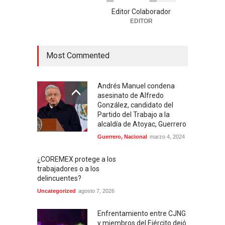
Editor Colaborador
EDITOR
Most Commented
Andrés Manuel condena
asesinato de Alfredo
González, candidato del
Partido del Trabajo a la
alcaldía de Atoyac, Guerrero
Guerrero
,
Nacional
marzo 4, 2024
¿COREMEX protege a los
trabajadores o a los
delincuentes?
Uncategorized
agosto 7, 2026
Enfrentamiento entre CJNG
y miembros del Ejército dejó