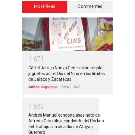
Most Read
Commented
1
8
7
1
Cártel Jalisco Nueva Generación regala
juguetes por el Día del Niño en los límites
de Jalisco y Zacatecas
Jalisco
,
Seguridad
mayo 2, 2023
1
5
8
2
Andrés Manuel condena asesinato de
Alfredo González, candidato del Partido
del Trabajo a la alcaldía de Atoyac,
Guerrero