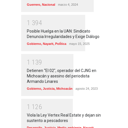
Guerrero
,
Nacional
marzo 4, 2024
1
3
9
4
Posible Huelga en la UAN: Sindicato
Denuncia Irregularidades y Exige Diálogo
Gobierno
,
Nayarit
,
Política
mayo 15, 2025
1
1
3
9
Detienen “El 02″, operador del CJNG en
Michoacán y asesino del periodista
Armando Linares
Gobierno
,
Justicia
,
Michoacán
agosto 24, 2023
1
1
2
6
Viola la Ley Vertex Real Estate y dejan sin
sustento a pescadores
Desarrollo
,
Justicia
,
Medio ambiente
,
Nayarit