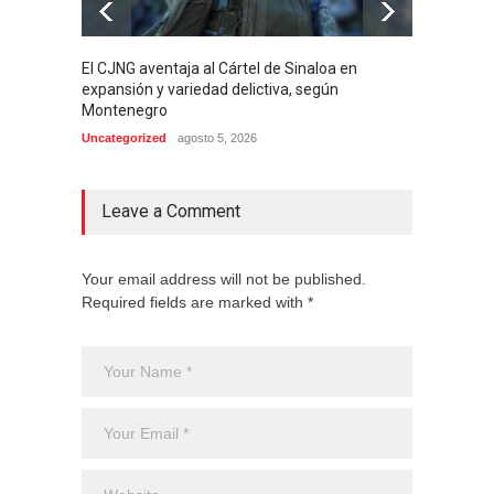
El CJNG aventaja al Cártel de Sinaloa en
Arrest
expansión y variedad delictiva, según
señala
Montenegro
de 4 m
Uncategorized
agosto 5, 2026
Internac
Leave a Comment
Your email address will not be published.
Required fields are marked with *