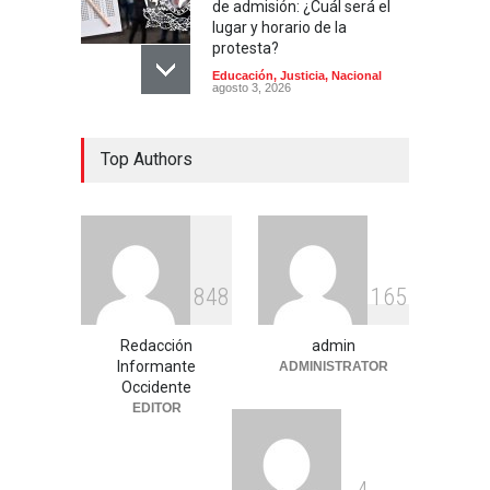
de admisión: ¿Cuál será el
lugar y horario de la
protesta?
Educación
,
Justicia
,
Nacional
agosto 3, 2026
Celia Pulido logra un hito
Top Authors
histórico con 11 preseas y
tres marcas récord en Santo
Domingo 2026
Deportes
,
Nacional
agosto 3, 2026
Entre críticas por nepotismo
8
4
8
1
6
5
y demandas de
transparencia, COREMEX
enfrenta un nuevo desafío
Redacción
admin
Informante
ADMINISTRATOR
Uncategorized
julio 30, 2026
Occidente
EDITOR