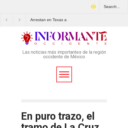
Arrestan en Texas a
Aspirantes a la UNAM 
ciudadano mexicano
movilizan este lunes e
señalado de operar un
rechazo al nuevo exa
esquema Ponzi con más de
de admisión: ¿Cuál ser
4 mil afectados
lugar y horario de la
protesta?
Las noticias más importantes de la región
occidente de México
En puro trazo, el
tramo de La Cruz