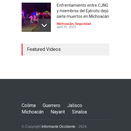
Enfrentamiento entre CJNG
y miembros del Ejército dejó
siete muertos en Michoacán
Michoacán
,
Seguridad
abril 25, 2023
Colima ejerce violencia
Featured Videos
contra mujeres
embarazadas
Colima
,
Justicia
,
Laboral
abril 25, 2023
Desaparece Juan Carlos
Tercero, experto en
búsqueda de desaparecidos
en Nayarit
Colima
Guerrero
Jalisco
Nayarit
,
Seguridad
abril 25, 2023
Michoacán
Nayarit
Sinaloa
© Copyright
Informante Occidente
- 2024