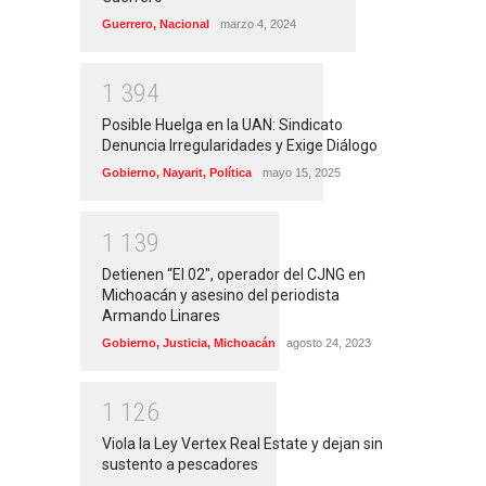
Guerrero
,
Nacional
marzo 4, 2024
1
3
9
4
Posible Huelga en la UAN: Sindicato
Denuncia Irregularidades y Exige Diálogo
Gobierno
,
Nayarit
,
Política
mayo 15, 2025
1
1
3
9
Detienen “El 02″, operador del CJNG en
Michoacán y asesino del periodista
Armando Linares
Gobierno
,
Justicia
,
Michoacán
agosto 24, 2023
1
1
2
6
Viola la Ley Vertex Real Estate y dejan sin
sustento a pescadores