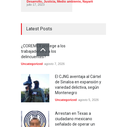
Desarrollo
,
Justicia
,
Medio ambiente
,
Nayarit
julio 17, 2023
Latest Posts
¿COREMEX protege a los
trabajadores o a los
delincuentes?
Uncategorized
agosto 7, 2026
El CJNG aventaja al Cártel
de Sinaloa en expansión y
variedad delictiva, según
Montenegro
Uncategorized
agosto 5, 2026
Arrestan en Texas a
ciudadano mexicano
señalado de operar un