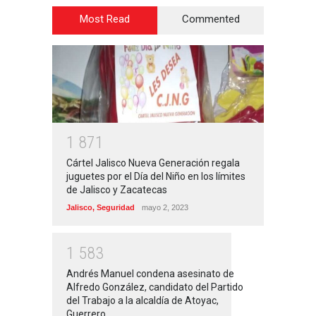
Most Read
Commented
1
8
7
1
Cártel Jalisco Nueva Generación regala
juguetes por el Día del Niño en los límites
de Jalisco y Zacatecas
Jalisco
,
Seguridad
mayo 2, 2023
1
5
8
3
Andrés Manuel condena asesinato de
Alfredo González, candidato del Partido
del Trabajo a la alcaldía de Atoyac,
Guerrero