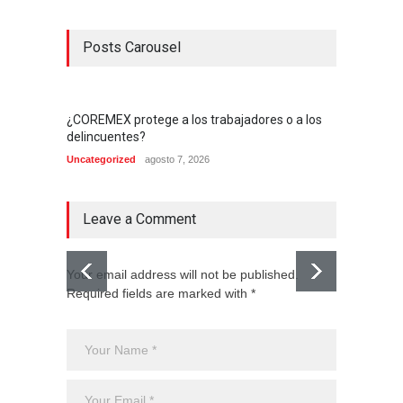
Posts Carousel
¿COREMEX protege a los trabajadores o a los
delincuentes?
Uncategorized
agosto 7, 2026
Leave a Comment
Your email address will not be published.
Required fields are marked with *
El CJNG
expans
Monte
Uncateg