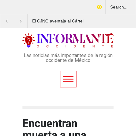
El CJNG aventaja al Cártel
Arrestan en Texas a
de Sinaloa en expansión y
ciudadano mexicano
variedad delictiva, según
señalado de operar un
Montenegro
esquema Ponzi con m
4 mil afectados
Las noticias más importantes de la región
occidente de México
Encuentran
muerta a una