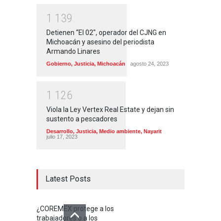
1
1
3
9
Detienen “El 02″, operador del CJNG en
Michoacán y asesino del periodista
Armando Linares
Gobierno
,
Justicia
,
Michoacán
agosto 24, 2023
1
1
2
6
Viola la Ley Vertex Real Estate y dejan sin
sustento a pescadores
Desarrollo
,
Justicia
,
Medio ambiente
,
Nayarit
julio 17, 2023
Latest Posts
¿COREMEX protege a los
trabajadores o a los