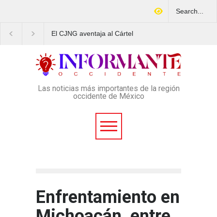
El CJNG aventaja al Cártel
Arrestan en Texas a
de Sinaloa en expansión y
ciudadano mexicano
variedad delictiva, según
señalado de operar un
Montenegro
esquema Ponzi con m
4 mil afectados
Las noticias más importantes de la región
occidente de México
Enfrentamiento en
Michoacán, entre