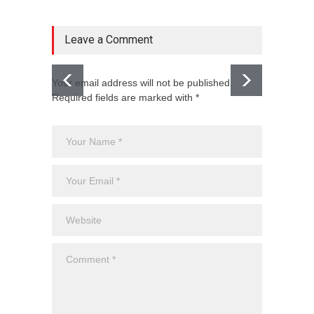
Leave a Comment
Your email address will not be published.
Required fields are marked with *
El CJNG
expans
Monte
Uncateg