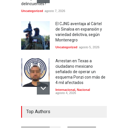
delincuentes?
Uncategorized
agosto 7, 2026
El CJNG aventaja al Cártel
de Sinaloa en expansión y
variedad delictiva, según
Montenegro
Uncategorized
agosto 5, 2026
Arrestan en Texas a
ciudadano mexicano
señalado de operar un
esquema Ponzi con más de
4 mil afectados
Internacional
,
Nacional
agosto 4, 2026
Aspirantes a la UNAM se
Top Authors
movilizan este lunes en
rechazo al nuevo examen
de admisión: ¿Cuál será el
lugar y horario de la