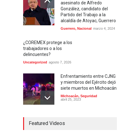
asesinato de Alfredo
González, candidato del
Partido del Trabajo a la
alcaldía de Atoyac, Guerrero
Guerrero
,
Nacional
marzo 4, 2024
¿COREMEX protege a los
trabajadores o a los
delincuentes?
Uncategorized
agosto 7, 2026
Enfrentamiento entre CJNG
y miembros del Ejército dejó
siete muertos en Michoacán
Michoacán
,
Seguridad
abril 25, 2023
Colima ejerce violencia
Featured Videos
contra mujeres
embarazadas
Colima
,
Justicia
,
Laboral