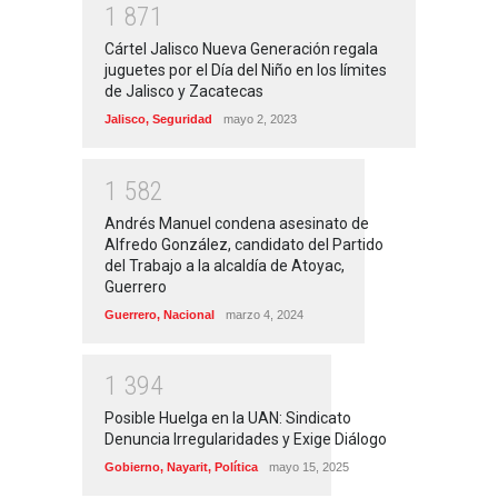
1
8
7
1
Cártel Jalisco Nueva Generación regala
juguetes por el Día del Niño en los límites
de Jalisco y Zacatecas
Jalisco
,
Seguridad
mayo 2, 2023
1
5
8
2
Andrés Manuel condena asesinato de
Alfredo González, candidato del Partido
del Trabajo a la alcaldía de Atoyac,
Guerrero
Guerrero
,
Nacional
marzo 4, 2024
1
3
9
4
Posible Huelga en la UAN: Sindicato
Denuncia Irregularidades y Exige Diálogo
Gobierno
,
Nayarit
,
Política
mayo 15, 2025