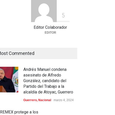
lizan este lunes en
histórico con 11 preseas y
hazo al nuevo examen de
tres marcas récord en Santo
5
sión: ¿Cuál será el lugar
Domingo 2026
rario de la protesta?
Deportes
,
Nacional
agosto 3, 2026
Editor Colaborador
ación
,
Justicia
,
Nacional
o 3, 2026
EDITOR
ost Commented
Andrés Manuel condena
asesinato de Alfredo
González, candidato del
Partido del Trabajo a la
alcaldía de Atoyac, Guerrero
Guerrero
,
Nacional
marzo 4, 2024
REMEX protege a los