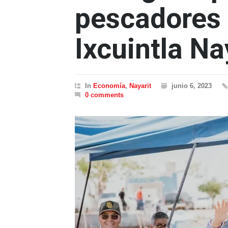
pescadores 
Ixcuintla Na
In
Economía
,
Nayarit
junio 6, 2023
0 comments