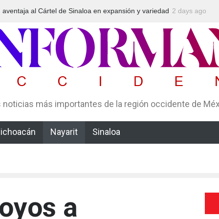
aventaja al Cártel de Sinaloa en expansión y variedad
2 days ago
Arrestan en
va, según Montenegro
un esquema 
 noticias más importantes de la región occidente de Mé
ichoacán
Nayarit
Sinaloa
oyos a