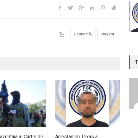
Economía
Nayarit
T
aventaja al Cártel de
Arrestan en Texas a
Asp