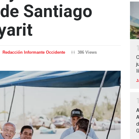
de Santiago
yarit
Redacción Informante Occidente
386 Views
C
j
l
J
A
A
d
G