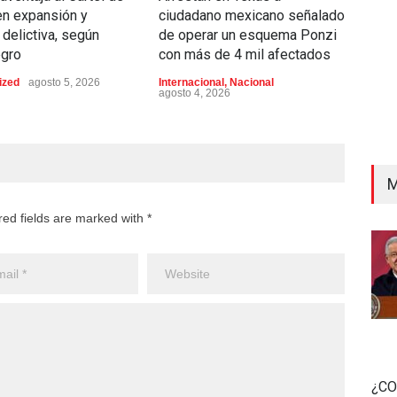
en expansión y
ciudadano mexicano señalado
movi
 delictiva, según
de operar un esquema Ponzi
rec
gro
con más de 4 mil afectados
admi
y ho
ized
agosto 5, 2026
Internacional
,
Nacional
agosto 4, 2026
Educ
agost
M
red fields are marked with *
¿CO