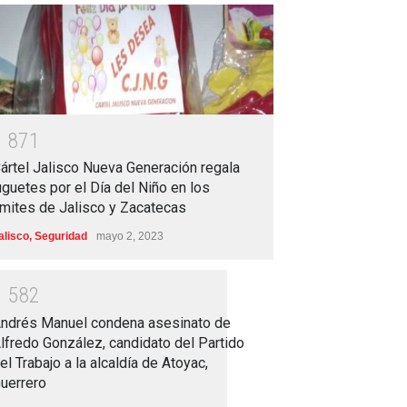
1
8
7
1
ártel Jalisco Nueva Generación regala
uguetes por el Día del Niño en los
ímites de Jalisco y Zacatecas
alisco
,
Seguridad
mayo 2, 2023
1
5
8
2
ndrés Manuel condena asesinato de
lfredo González, candidato del Partido
el Trabajo a la alcaldía de Atoyac,
uerrero