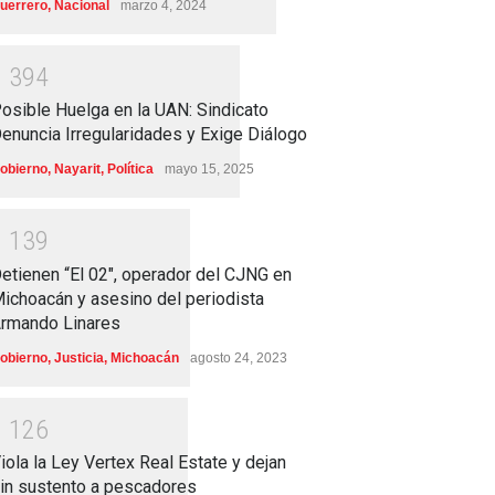
uerrero
,
Nacional
marzo 4, 2024
1
3
9
4
osible Huelga en la UAN: Sindicato
enuncia Irregularidades y Exige Diálogo
obierno
,
Nayarit
,
Política
mayo 15, 2025
1
1
3
9
etienen “El 02″, operador del CJNG en
ichoacán y asesino del periodista
rmando Linares
obierno
,
Justicia
,
Michoacán
agosto 24, 2023
1
1
2
6
iola la Ley Vertex Real Estate y dejan
in sustento a pescadores