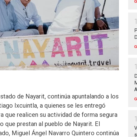
G
P
D
G
D
M
A
stado de Nayarit, continúa apuntalando a los
G
ago Ixcuintla, a quienes se les entregó
a que realicen su actividad de forma segura
io que prestan al pueblo de Nayarit. El
V
ado, Miguel Ángel Navarro Quintero continúa
s