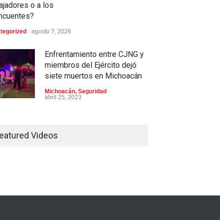
ajadores o a los
incuentes?
tegorized
agosto 7, 2026
Enfrentamiento entre CJNG y
miembros del Ejército dejó
siete muertos en Michoacán
Michoacán
,
Seguridad
abril 25, 2023
Colima ejerce violencia contra
mujeres embarazadas
eatured Videos
Colima
,
Justicia
,
Laboral
abril 25, 2023
Desaparece Juan Carlos
Tercero, experto en búsqueda
de desaparecidos en Nayarit