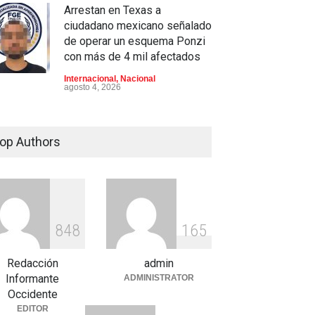
Arrestan en Texas a
ciudadano mexicano señalado
de operar un esquema Ponzi
con más de 4 mil afectados
Internacional
,
Nacional
agosto 4, 2026
Aspirantes a la UNAM se
movilizan este lunes en
op Authors
rechazo al nuevo examen de
admisión: ¿Cuál será el lugar
y horario de la protesta?
Educación
,
Justicia
,
Nacional
agosto 3, 2026
8
4
8
1
6
5
Celia Pulido logra un hito
histórico con 11 preseas y
Redacción
admin
tres marcas récord en Santo
Informante
ADMINISTRATOR
Domingo 2026
Occidente
EDITOR
irantes a la UNAM se
Celia Pulido logra un hito
Deportes
,
Nacional
agosto 3, 2026