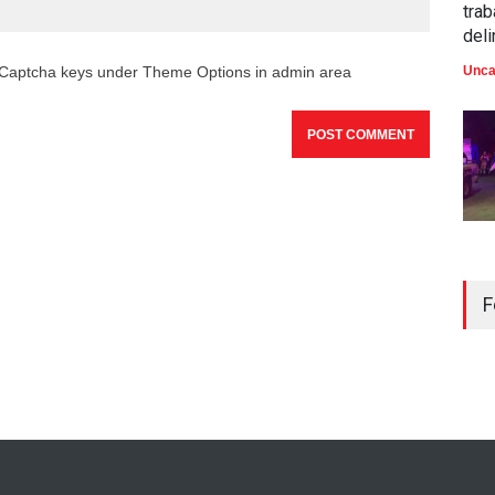
trab
del
reCaptcha keys under Theme Options in admin area
Unca
F