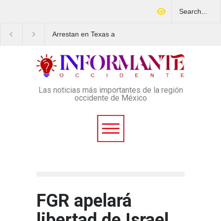
Arrestan en Texas a
Aspirantes a la UNAM
ciudadano mexicano
movilizan este lunes e
señalado de operar un
rechazo al nuevo ex
esquema Ponzi con más de
de admisión: ¿Cuál se
4 mil afectados
lugar y horario de la
protesta?
Las noticias más importantes de la región
occidente de México
FGR apelará
libertad de Israel