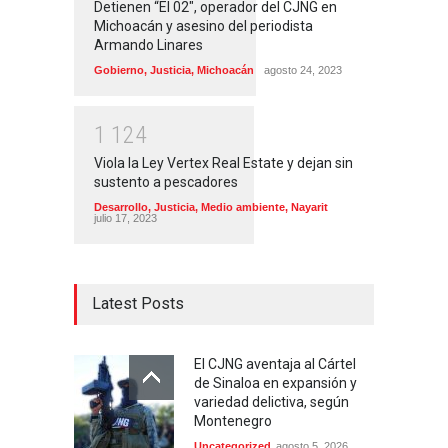
Detienen “El 02″, operador del CJNG en
Michoacán y asesino del periodista
Armando Linares
Gobierno
,
Justicia
,
Michoacán
agosto 24, 2023
1
1
2
4
Viola la Ley Vertex Real Estate y dejan sin
sustento a pescadores
Desarrollo
,
Justicia
,
Medio ambiente
,
Nayarit
julio 17, 2023
Latest Posts
El CJNG aventaja al Cártel
de Sinaloa en expansión y
variedad delictiva, según
Montenegro
Uncategorized
agosto 5, 2026