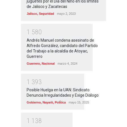
juguetes por el Día del Niño en los límites
de Jalisco y Zacatecas
Jalisco
,
Seguridad
mayo 2, 2023
1
5
8
0
Andrés Manuel condena asesinato de
Alfredo González, candidato del Partido
del Trabajo a la alcaldía de Atoyac,
Guerrero
Guerrero
,
Nacional
marzo 4, 2024
1
3
9
3
Posible Huelga en la UAN: Sindicato
Denuncia Irregularidades y Exige Diálogo
Gobierno
,
Nayarit
,
Política
mayo 15, 2025
1
1
3
8