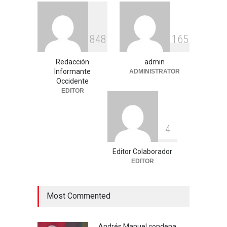
Deportes
,
Nacional
agosto 3, 2026
Entre críticas por nepotismo
8
4
8
1
6
5
y demandas de
transparencia, COREMEX
enfrenta un nuevo desafío
Redacción
admin
Informante
ADMINISTRATOR
Uncategorized
julio 30, 2026
Occidente
EDITOR
4
Editor Colaborador
EDITOR
Most Commented
Andrés Manuel condena