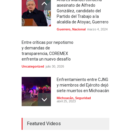
asesinato de Alfredo
González, candidato del
Partido del Trabajo a la
alcaldía de Atoyac, Guerrero
Guerrero
,
Nacional
marzo 4, 2024
Entre críticas por nepotismo
y demandas de
transparencia, COREMEX
enfrenta un nuevo desafío
Uncategorized
julio 30, 2026
Enfrentamiento entre CJNG
y miembros del Ejército dejó
siete muertos en Michoacán
Michoacán
,
Seguridad
abril 25, 2023
Colima ejerce violencia
Featured Videos
contra mujeres
embarazadas