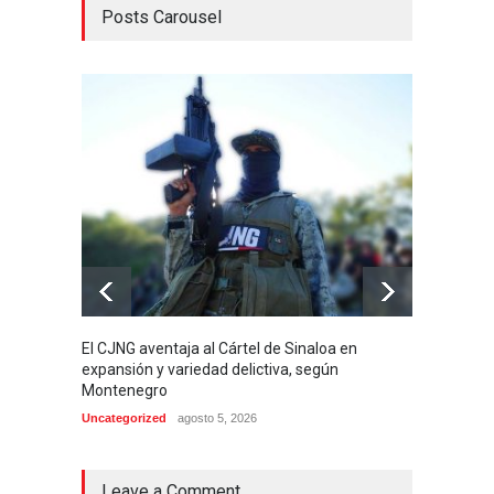
Posts Carousel
El CJNG aventaja al Cártel de Sinaloa en
Arrest
expansión y variedad delictiva, según
señala
Montenegro
de 4 m
Uncategorized
agosto 5, 2026
Internac
Leave a Comment