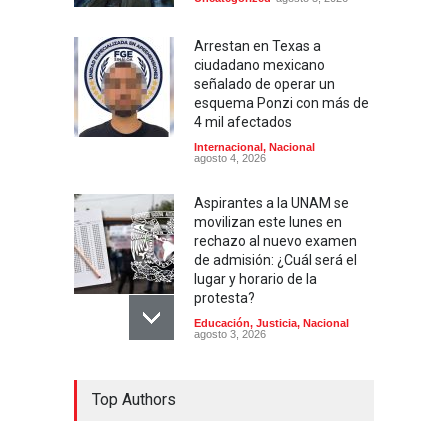
Arrestan en Texas a
ciudadano mexicano
señalado de operar un
esquema Ponzi con más de
4 mil afectados
Internacional
,
Nacional
agosto 4, 2026
Aspirantes a la UNAM se
movilizan este lunes en
rechazo al nuevo examen
de admisión: ¿Cuál será el
lugar y horario de la
protesta?
Educación
,
Justicia
,
Nacional
agosto 3, 2026
Celia Pulido logra un hito
Top Authors
histórico con 11 preseas y
tres marcas récord en Santo
Domingo 2026