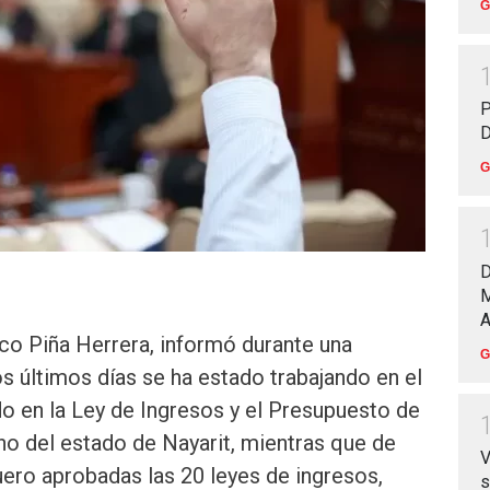
G
P
D
G
D
M
A
co Piña Herrera, informó durante una
G
os últimos días se ha estado trabajando en el
o en la Ley de Ingresos y el Presupuesto de
no del estado de Nayarit, mientras que de
V
uero aprobadas las 20 leyes de ingresos,
s