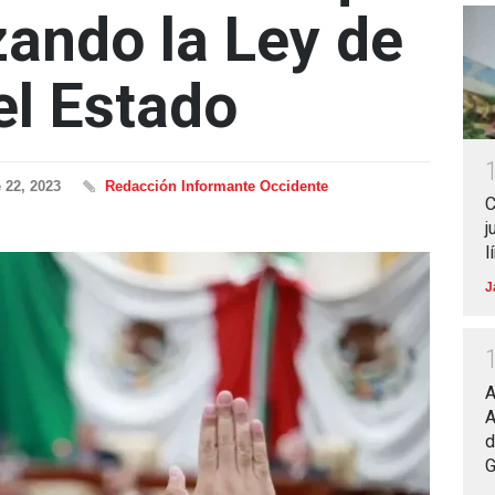
zando la Ley de
el Estado
 22, 2023
Redacción Informante Occidente
C
j
l
J
A
A
d
G