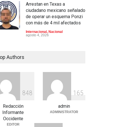
Arrestan en Texas a
ciudadano mexicano señalado
de operar un esquema Ponzi
con más de 4 mil afectados
Internacional
,
Nacional
agosto 4, 2026
Aspirantes a la UNAM se
movilizan este lunes en
op Authors
rechazo al nuevo examen de
admisión: ¿Cuál será el lugar
y horario de la protesta?
Educación
,
Justicia
,
Nacional
agosto 3, 2026
8
4
8
1
6
5
Celia Pulido logra un hito
histórico con 11 preseas y
Redacción
admin
tres marcas récord en Santo
Informante
ADMINISTRATOR
Domingo 2026
Occidente
EDITOR
Deportes
,
Nacional
agosto 3, 2026