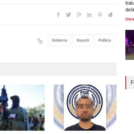
trab
del
Unca
Gobierno
Nayarit
Política
F