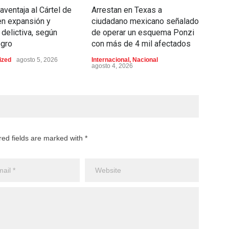
aventaja al Cártel de
Arrestan en Texas a
Asp
en expansión y
ciudadano mexicano señalado
movi
 delictiva, según
de operar un esquema Ponzi
rec
gro
con más de 4 mil afectados
admi
y ho
ized
agosto 5, 2026
Internacional
,
Nacional
agosto 4, 2026
Educ
agost
red fields are marked with *