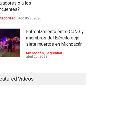
ajadores o a los
incuentes?
tegorized
agosto 7, 2026
Enfrentamiento entre CJNG y
miembros del Ejército dejó
siete muertos en Michoacán
Michoacán
,
Seguridad
abril 25, 2023
Colima ejerce violencia contra
mujeres embarazadas
eatured Videos
Colima
,
Justicia
,
Laboral
abril 25, 2023
Desaparece Juan Carlos
Tercero, experto en búsqueda
de desaparecidos en Nayarit