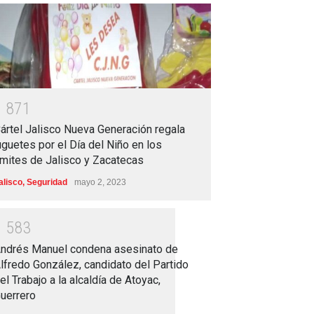
1
8
7
1
ártel Jalisco Nueva Generación regala
uguetes por el Día del Niño en los
ímites de Jalisco y Zacatecas
alisco
,
Seguridad
mayo 2, 2023
1
5
8
3
ndrés Manuel condena asesinato de
lfredo González, candidato del Partido
el Trabajo a la alcaldía de Atoyac,
uerrero