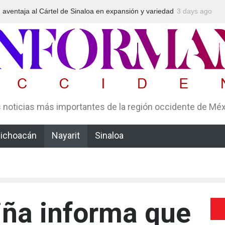
aventaja al Cártel de Sinaloa en expansión y variedad
3 days ago
Arrestan en 
a, según Montenegro
un esquema 
 noticias más importantes de la región occidente de Mé
ichoacán
Nayarit
Sinaloa
iña informa que