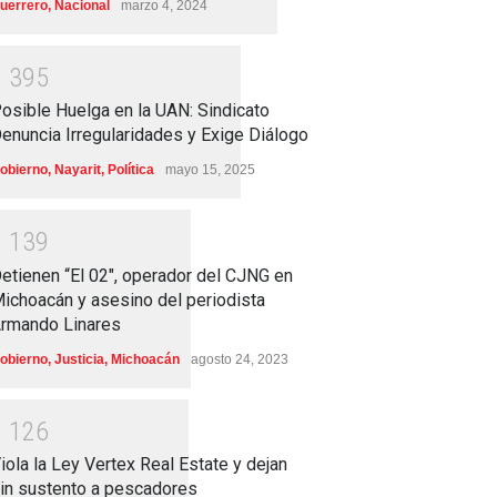
uerrero
,
Nacional
marzo 4, 2024
1
3
9
5
osible Huelga en la UAN: Sindicato
enuncia Irregularidades y Exige Diálogo
obierno
,
Nayarit
,
Política
mayo 15, 2025
1
1
3
9
etienen “El 02″, operador del CJNG en
ichoacán y asesino del periodista
rmando Linares
obierno
,
Justicia
,
Michoacán
agosto 24, 2023
1
1
2
6
iola la Ley Vertex Real Estate y dejan
in sustento a pescadores