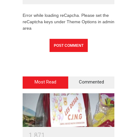
Error while loading reCapcha. Please set the
reCaptcha keys under Theme Options in admin
area
Most Read
Commented
1
8
7
1