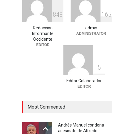
Educación
,
Justicia
,
Nacional
agosto 3, 2026
8
4
8
1
6
5
Celia Pulido logra un hito
Redacción
admin
histórico con 11 preseas y
Informante
ADMINISTRATOR
tres marcas récord en Santo
Occidente
Domingo 2026
EDITOR
Deportes
,
Nacional
agosto 3, 2026
5
Editor Colaborador
EDITOR
Most Commented
Andrés Manuel condena
asesinato de Alfredo