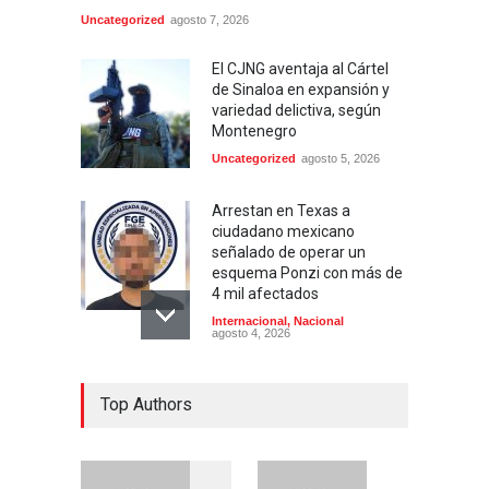
Uncategorized
agosto 7, 2026
El CJNG aventaja al Cártel
de Sinaloa en expansión y
variedad delictiva, según
Montenegro
Uncategorized
agosto 5, 2026
Arrestan en Texas a
ciudadano mexicano
señalado de operar un
esquema Ponzi con más de
4 mil afectados
Internacional
,
Nacional
agosto 4, 2026
Aspirantes a la UNAM se
Top Authors
movilizan este lunes en
rechazo al nuevo examen
de admisión: ¿Cuál será el
lugar y horario de la
protesta?