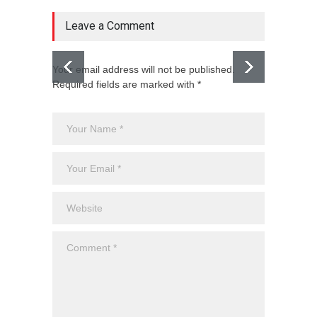
Leave a Comment
Your email address will not be published.
Required fields are marked with *
El CJNG
expans
Monte
Uncateg