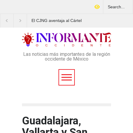
El CJNG aventaja al Cártel
Arrestan en Texas a
de Sinaloa en expansión y
ciudadano mexicano
variedad delictiva, según
señalado de operar un
Montenegro
esquema Ponzi con má
4 mil afectados
Las noticias más importantes de la región
occidente de México
Guadalajara,
Vallarta y San