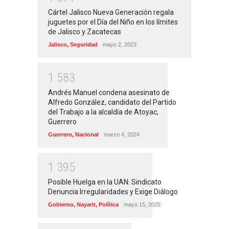
Cártel Jalisco Nueva Generación regala
juguetes por el Día del Niño en los límites
de Jalisco y Zacatecas
Jalisco
,
Seguridad
mayo 2, 2023
1
5
8
3
Andrés Manuel condena asesinato de
Alfredo González, candidato del Partido
del Trabajo a la alcaldía de Atoyac,
Guerrero
Guerrero
,
Nacional
marzo 4, 2024
1
3
9
5
Posible Huelga en la UAN: Sindicato
Denuncia Irregularidades y Exige Diálogo
Gobierno
,
Nayarit
,
Política
mayo 15, 2025