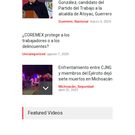
González, candidato del
Partido del Trabajo a la
alcaldía de Atoyac, Guerrero
Guerrero
,
Nacional
marzo 4, 2024
¿COREMEX protege a los
trabajadores o a los
delincuentes?
Uncategorized
agosto 7, 2026
Enfrentamiento entre CJNG
y miembros del Ejército dejó
siete muertos en Michoacán
Michoacán
,
Seguridad
abril 25, 2023
Colima ejerce violencia
Featured Videos
contra mujeres
embarazadas
Colima
,
Justicia
,
Laboral
abril 25, 2023