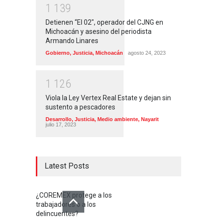
1
1
3
9
Detienen “El 02″, operador del CJNG en
Michoacán y asesino del periodista
Armando Linares
Gobierno
,
Justicia
,
Michoacán
agosto 24, 2023
1
1
2
6
Viola la Ley Vertex Real Estate y dejan sin
sustento a pescadores
Desarrollo
,
Justicia
,
Medio ambiente
,
Nayarit
julio 17, 2023
Latest Posts
¿COREMEX protege a los
trabajadores o a los
delincuentes?