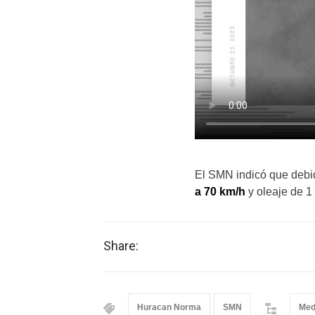
El SMN indicó que deb
a 70 km/h
y oleaje de 1
Share:
Huracan Norma
SMN
Med