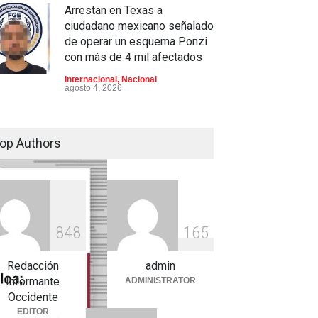
Arrestan en Texas a
ciudadano mexicano señalado
de operar un esquema Ponzi
con más de 4 mil afectados
Internacional
,
Nacional
agosto 4, 2026
Aspirantes a la UNAM se
movilizan este lunes en
op Authors
rechazo al nuevo examen de
admisión: ¿Cuál será el lugar
y horario de la protesta?
Educación
,
Justicia
,
Nacional
agosto 3, 2026
8
4
8
1
6
5
Celia Pulido logra un hito
histórico con 11 preseas y
Redacción
admin
tres marcas récord en Santo
Informante
ADMINISTRATOR
Domingo 2026
Occidente
EDITOR
Deportes
,
Nacional
agosto 3, 2026