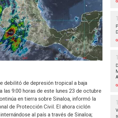
G
P
D
G
D
M
A
 debilitó de depresión tropical a baja
G
 las 9:00 horas de este lunes 23 de octubre
ntinúa en tierra sobre Sinaloa, informó la
al de Protección Civil. El ahora ciclón
V
 internándose al país a través de Sinaloa;
s