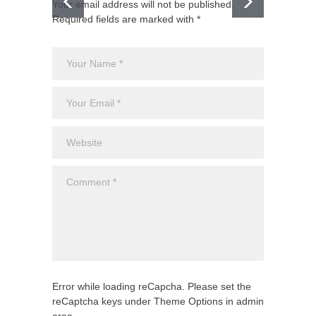
Your email address will not be published.
Required fields are marked with *
El CJNG
expans
Monte
Uncateg
Error while loading reCapcha. Please set the
reCaptcha keys under Theme Options in admin
area