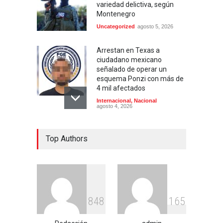
variedad delictiva, según
Montenegro
Uncategorized
agosto 5, 2026
Arrestan en Texas a
ciudadano mexicano
señalado de operar un
esquema Ponzi con más de
4 mil afectados
Internacional
,
Nacional
agosto 4, 2026
Aspirantes a la UNAM se
Top Authors
movilizan este lunes en
rechazo al nuevo examen
de admisión: ¿Cuál será el
lugar y horario de la
protesta?
Educación
,
Justicia
,
Nacional
agosto 3, 2026
8
4
8
1
6
5
Celia Pulido logra un hito