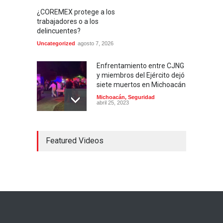
¿COREMEX protege a los
trabajadores o a los
delincuentes?
Uncategorized
agosto 7, 2026
Enfrentamiento entre CJNG
y miembros del Ejército dejó
siete muertos en Michoacán
Michoacán
,
Seguridad
abril 25, 2023
Colima ejerce violencia
Featured Videos
contra mujeres
embarazadas
Colima
,
Justicia
,
Laboral
abril 25, 2023
Desaparece Juan Carlos
Tercero, experto en
búsqueda de desaparecidos