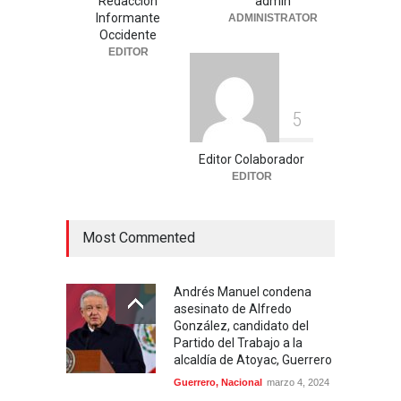
Redacción
admin
histórico con 11 preseas y
Informante
ADMINISTRATOR
tres marcas récord en Santo
Occidente
Domingo 2026
EDITOR
Deportes
,
Nacional
agosto 3, 2026
5
Editor Colaborador
EDITOR
Most Commented
Andrés Manuel condena
asesinato de Alfredo
González, candidato del
Partido del Trabajo a la
alcaldía de Atoyac, Guerrero
Guerrero
,
Nacional
marzo 4, 2024