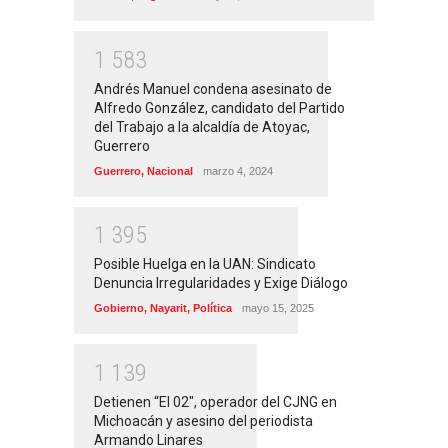
1
5
8
3
Andrés Manuel condena asesinato de
Alfredo González, candidato del Partido
del Trabajo a la alcaldía de Atoyac,
Guerrero
Guerrero
,
Nacional
marzo 4, 2024
1
3
9
5
Posible Huelga en la UAN: Sindicato
Denuncia Irregularidades y Exige Diálogo
Gobierno
,
Nayarit
,
Política
mayo 15, 2025
1
1
3
9
Detienen “El 02″, operador del CJNG en
Michoacán y asesino del periodista
Armando Linares