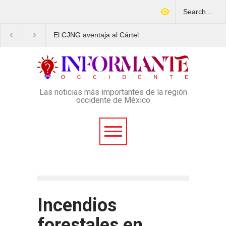
El CJNG aventaja al Cártel
Arrestan en Texas a
de Sinaloa en expansión y
ciudadano mexicano
variedad delictiva, según
señalado de operar u
Montenegro
esquema Ponzi con m
4 mil afectados
Las noticias más importantes de la región
occidente de México
Incendios
forestales en