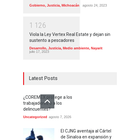
Gobierno
,
Justicia
,
Michoacán
agosto 24, 2023
1
1
2
6
Viola la Ley Vertex Real Estate y dejan sin
sustento a pescadores
Desarrollo
,
Justicia
,
Medio ambiente
,
Nayarit
julio 17, 2023
Latest Posts
¿COREMEX protege a los
trabajadores o a los
delincuentes?
Uncategorized
agosto 7, 2026
El CJNG aventaja al Cártel
de Sinaloa en expansión y