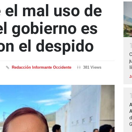
 el mal uso de
el gobierno es
on el despido
C
j
l
Redacción Informante Occidente
381 Views
J
A
A
d
G