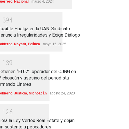
uerrero
,
Nacional
marzo 4, 2024
1
3
9
4
osible Huelga en la UAN: Sindicato
enuncia Irregularidades y Exige Diálogo
obierno
,
Nayarit
,
Política
mayo 15, 2025
1
1
3
9
etienen “El 02″, operador del CJNG en
ichoacán y asesino del periodista
rmando Linares
obierno
,
Justicia
,
Michoacán
agosto 24, 2023
1
1
2
6
iola la Ley Vertex Real Estate y dejan
in sustento a pescadores