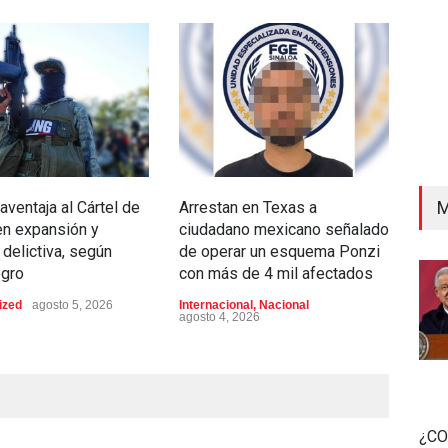
M
aventaja al Cártel de
Arrestan en Texas a
Asp
en expansión y
ciudadano mexicano señalado
movi
 delictiva, según
de operar un esquema Ponzi
rec
gro
con más de 4 mil afectados
admi
y ho
ized
agosto 5, 2026
Internacional
,
Nacional
agosto 4, 2026
Educ
agost
¿CO