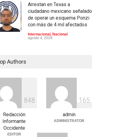
Arrestan en Texas a
ciudadano mexicano señalado
de operar un esquema Ponzi
con más de 4 mil afectados
Internacional
,
Nacional
agosto 4, 2026
Aspirantes a la UNAM se
movilizan este lunes en
op Authors
rechazo al nuevo examen de
admisión: ¿Cuál será el lugar
y horario de la protesta?
Educación
,
Justicia
,
Nacional
agosto 3, 2026
8
4
8
1
6
5
Celia Pulido logra un hito
histórico con 11 preseas y
Redacción
admin
tres marcas récord en Santo
Informante
ADMINISTRATOR
Domingo 2026
Occidente
EDITOR
Deportes
,
Nacional
agosto 3, 2026