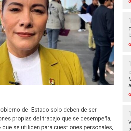
G
P
D
G
D
M
A
G
Gobierno del Estado solo deben de ser
ones propias del trabajo que se desempeña,
V
 que se utilicen para cuestiones personales,
s