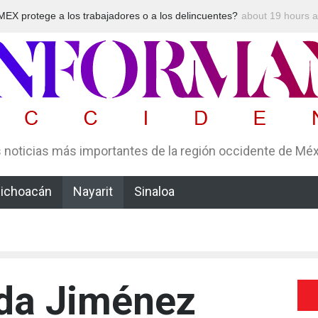
NG aventaja al Cártel de Sinaloa en expansión y variedad
about 19 hours
Arrestan 
tiva, según Montenegro
un esquem
 noticias más importantes de la región occidente de Mé
ichoacán
Nayarit
Sinaloa
ada Jiménez