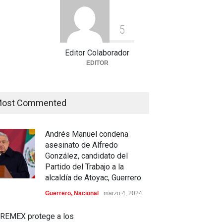
5
Editor Colaborador
EDITOR
ost Commented
irantes a la UNAM se
Celia Pulido logra un hito
lizan este lunes en
histórico con 11 preseas y
hazo al nuevo examen de
tres marcas récord en Santo
Andrés Manuel condena
sión: ¿Cuál será el lugar
Domingo 2026
asesinato de Alfredo
rario de la protesta?
Deportes
,
Nacional
agosto 3, 2026
González, candidato del
ación
,
Justicia
,
Nacional
Partido del Trabajo a la
o 3, 2026
alcaldía de Atoyac, Guerrero
Guerrero
,
Nacional
marzo 4, 2024
REMEX protege a los