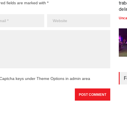
trab
red fields are marked with *
del
Unca
F
reCaptcha keys under Theme Options in admin area