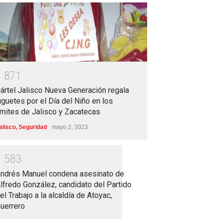
1
8
7
1
ártel Jalisco Nueva Generación regala
uguetes por el Día del Niño en los
ímites de Jalisco y Zacatecas
alisco
,
Seguridad
mayo 2, 2023
1
5
8
3
ndrés Manuel condena asesinato de
lfredo González, candidato del Partido
el Trabajo a la alcaldía de Atoyac,
uerrero