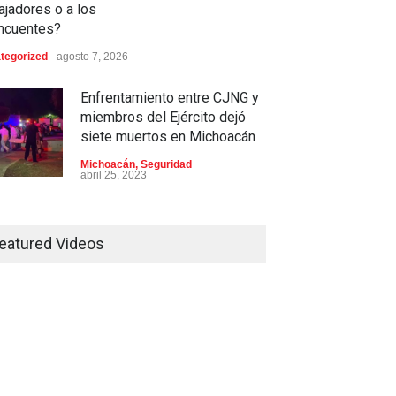
ajadores o a los
incuentes?
tegorized
agosto 7, 2026
Enfrentamiento entre CJNG y
miembros del Ejército dejó
siete muertos en Michoacán
Michoacán
,
Seguridad
abril 25, 2023
Colima ejerce violencia contra
mujeres embarazadas
eatured Videos
Colima
,
Justicia
,
Laboral
abril 25, 2023
Desaparece Juan Carlos
Tercero, experto en búsqueda
de desaparecidos en Nayarit