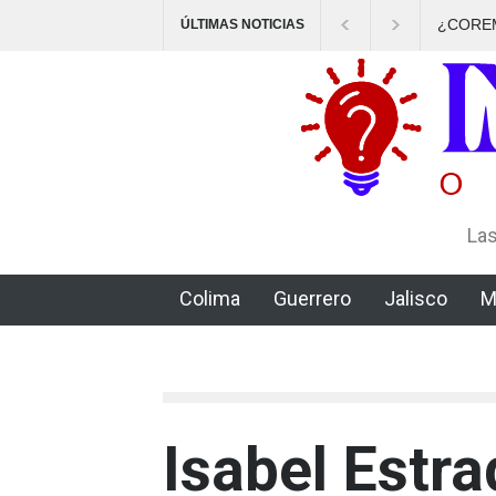
¿COREMEX protege a los trabajadores o a los delincuentes?
El CJ
ÚLTIMAS NOTICIAS
delic
Las
Colima
Guerrero
Jalisco
M
Isabel Estr