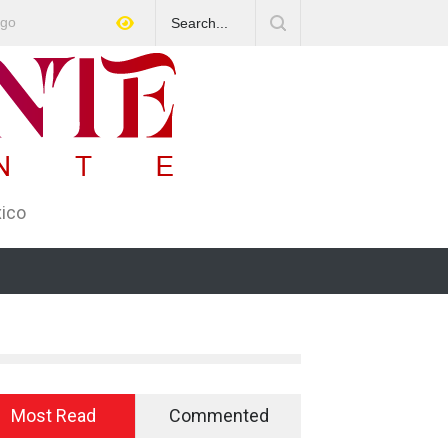
 ago
en Texas a ciudadano mexicano señalado de operar
a Ponzi con más de 4 mil afectados
xico
Most Read
Commented