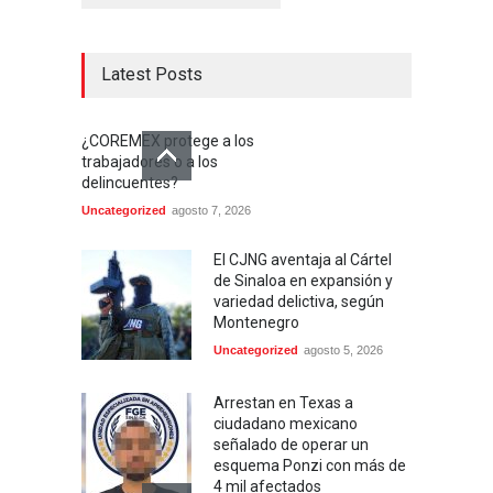
Latest Posts
¿COREMEX protege a los
trabajadores o a los
delincuentes?
Uncategorized
agosto 7, 2026
El CJNG aventaja al Cártel
de Sinaloa en expansión y
variedad delictiva, según
Montenegro
Uncategorized
agosto 5, 2026
Arrestan en Texas a
ciudadano mexicano
señalado de operar un
esquema Ponzi con más de
4 mil afectados