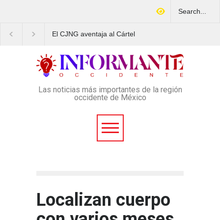
El CJNG aventaja al Cártel
Arrestan en Texas a
de Sinaloa en expansión y
ciudadano mexicano
variedad delictiva, según
señalado de operar u
Montenegro
esquema Ponzi con m
4 mil afectados
Las noticias más importantes de la región
occidente de México
Localizan cuerpo
con varios meses