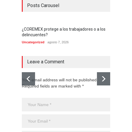
Posts Carousel
¿COREMEX protege a los trabajadores o a los
delincuentes?
Uncategorized
agosto 7, 2026
Leave a Comment
Your email address will not be published.
Required fields are marked with *
El CJNG
expans
Monte
Uncateg