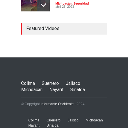
Michoacán
,
Seguridad
abril 25, 2023
Colima ejerce violencia
Featured Videos
contra mujeres
embarazadas
Colima
,
Justicia
,
Laboral
abril 25, 2023
Desaparece Juan Carlos
Tercero, experto en
búsqueda de desaparecidos
en Nayarit
Colima
Guerrero
Jalisco
Nayarit
,
Seguridad
abril 25, 2023
Michoacán
Nayarit
Sinaloa
© Copyright
Informante Occidente
- 2024
Colima
Guerrero
Jalisco
Michoacán
Nayarit
Sinaloa