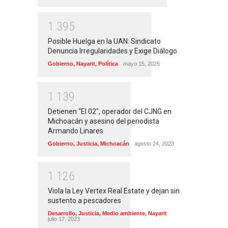
1
3
9
5
Posible Huelga en la UAN: Sindicato
Denuncia Irregularidades y Exige Diálogo
Gobierno
,
Nayarit
,
Política
mayo 15, 2025
1
1
3
9
Detienen “El 02″, operador del CJNG en
Michoacán y asesino del periodista
Armando Linares
Gobierno
,
Justicia
,
Michoacán
agosto 24, 2023
1
1
2
6
Viola la Ley Vertex Real Estate y dejan sin
sustento a pescadores
Desarrollo
,
Justicia
,
Medio ambiente
,
Nayarit
julio 17, 2023