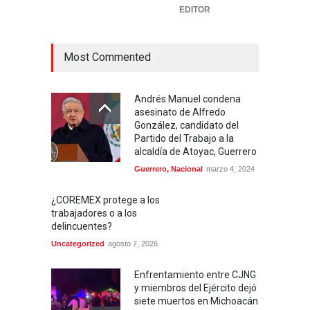
EDITOR
Most Commented
Andrés Manuel condena
asesinato de Alfredo
González, candidato del
Partido del Trabajo a la
alcaldía de Atoyac, Guerrero
Guerrero
,
Nacional
marzo 4, 2024
¿COREMEX protege a los
trabajadores o a los
delincuentes?
Uncategorized
agosto 7, 2026
Enfrentamiento entre CJNG
y miembros del Ejército dejó
siete muertos en Michoacán