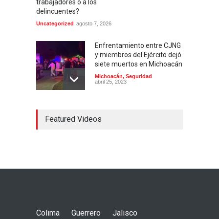
trabajadores o a los
delincuentes?
Uncategorized
agosto 7, 2026
Enfrentamiento entre CJNG
y miembros del Ejército dejó
siete muertos en Michoacán
Michoacán
,
Seguridad
abril 25, 2023
Colima ejerce violencia
Featured Videos
contra mujeres
embarazadas
Colima
,
Justicia
,
Laboral
abril 25, 2023
Desaparece Juan Carlos
Tercero, experto en
búsqueda de desaparecidos
en Nayarit
Colima
Guerrero
Jalisco
Nayarit
,
Seguridad
abril 25, 2023