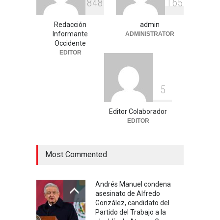
8
4
8
1
6
5
Celia Pulido logra un hito
Redacción
admin
histórico con 11 preseas y
Informante
ADMINISTRATOR
tres marcas récord en Santo
Occidente
Domingo 2026
EDITOR
Deportes
,
Nacional
agosto 3, 2026
5
Editor Colaborador
EDITOR
Most Commented
Andrés Manuel condena
asesinato de Alfredo
González, candidato del
Partido del Trabajo a la