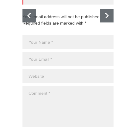
Your email address will not be published.
Required fields are marked with *
El CJNG
expans
Monte
Uncateg