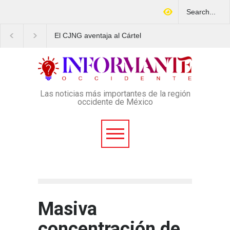
El CJNG aventaja al Cártel
Arrestan en Texas a
de Sinaloa en expansión y
ciudadano mexicano
variedad delictiva, según
señalado de operar u
Montenegro
esquema Ponzi con m
4 mil afectados
Las noticias más importantes de la región
occidente de México
Masiva
concentración de