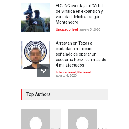
El CJNG aventaja al Cártel
de Sinaloa en expansión y
variedad delictiva, según
Montenegro
Uncategorized
agosto 5, 2026
Arrestan en Texas a
ciudadano mexicano
señalado de operar un
esquema Ponzi con más de
4 mil afectados
Internacional
,
Nacional
agosto 4, 2026
Aspirantes a la UNAM se
Top Authors
movilizan este lunes en
rechazo al nuevo examen
de admisión: ¿Cuál será el
lugar y horario de la
protesta?
Educación
,
Justicia
,
Nacional
agosto 3, 2026