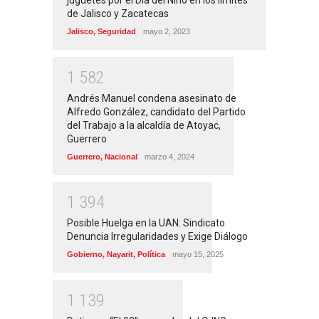
juguetes por el Día del Niño en los límites
de Jalisco y Zacatecas
Jalisco
,
Seguridad
mayo 2, 2023
1
5
8
2
Andrés Manuel condena asesinato de
Alfredo González, candidato del Partido
del Trabajo a la alcaldía de Atoyac,
Guerrero
Guerrero
,
Nacional
marzo 4, 2024
1
3
9
4
Posible Huelga en la UAN: Sindicato
Denuncia Irregularidades y Exige Diálogo
Gobierno
,
Nayarit
,
Política
mayo 15, 2025
1
1
3
9