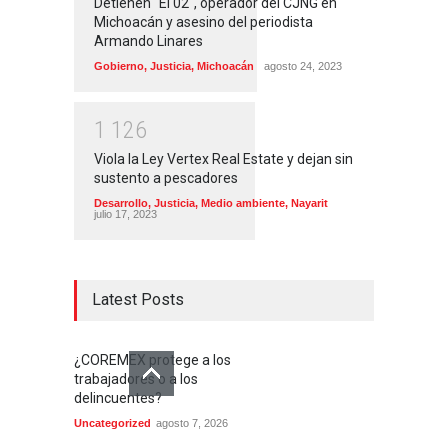
Detienen “El 02″, operador del CJNG en
Michoacán y asesino del periodista
Armando Linares
Gobierno
,
Justicia
,
Michoacán
agosto 24, 2023
1
1
2
6
Viola la Ley Vertex Real Estate y dejan sin
sustento a pescadores
Desarrollo
,
Justicia
,
Medio ambiente
,
Nayarit
julio 17, 2023
Latest Posts
¿COREMEX protege a los
trabajadores o a los
delincuentes?
Uncategorized
agosto 7, 2026