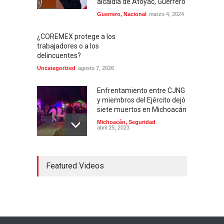
alcaldía de Atoyac, Guerrero
Guerrero
,
Nacional
marzo 4, 2024
¿COREMEX protege a los
trabajadores o a los
delincuentes?
Uncategorized
agosto 7, 2026
Enfrentamiento entre CJNG
y miembros del Ejército dejó
siete muertos en Michoacán
Michoacán
,
Seguridad
abril 25, 2023
Colima ejerce violencia
Featured Videos
contra mujeres
embarazadas
Colima
,
Justicia
,
Laboral
abril 25, 2023
Desaparece Juan Carlos