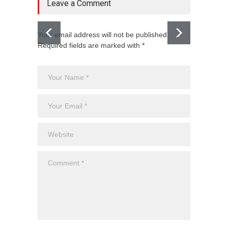
Leave a Comment
Your email address will not be published.
Required fields are marked with *
El CJNG
expans
Monte
Uncateg