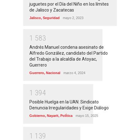
juguetes por el Día del Niño en los límites
de Jalisco y Zacatecas
Jalisco
,
Seguridad
mayo 2, 2023
1
5
8
3
Andrés Manuel condena asesinato de
Alfredo González, candidato del Partido
del Trabajo a la alcaldía de Atoyac,
Guerrero
Guerrero
,
Nacional
marzo 4, 2024
1
3
9
4
Posible Huelga en la UAN: Sindicato
Denuncia Irregularidades y Exige Diálogo
Gobierno
,
Nayarit
,
Política
mayo 15, 2025
1
1
3
9