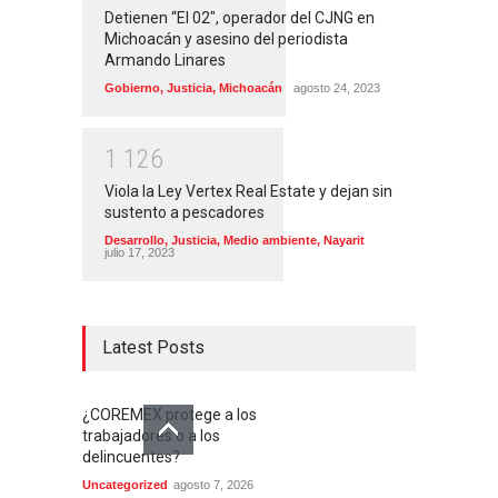
Detienen “El 02″, operador del CJNG en
Michoacán y asesino del periodista
Armando Linares
Gobierno
,
Justicia
,
Michoacán
agosto 24, 2023
1
1
2
6
Viola la Ley Vertex Real Estate y dejan sin
sustento a pescadores
Desarrollo
,
Justicia
,
Medio ambiente
,
Nayarit
julio 17, 2023
Latest Posts
¿COREMEX protege a los
trabajadores o a los
delincuentes?
Uncategorized
agosto 7, 2026