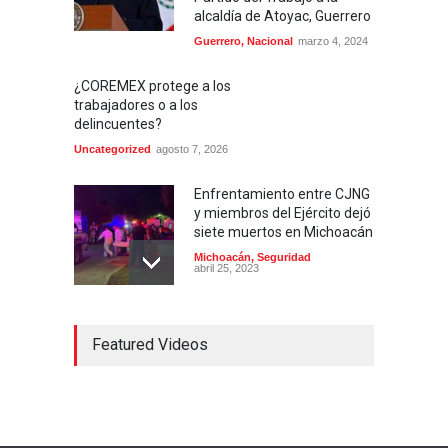
alcaldía de Atoyac, Guerrero
Guerrero
,
Nacional
marzo 4, 2024
¿COREMEX protege a los
trabajadores o a los
delincuentes?
Uncategorized
agosto 7, 2026
Enfrentamiento entre CJNG
y miembros del Ejército dejó
siete muertos en Michoacán
Michoacán
,
Seguridad
abril 25, 2023
Colima ejerce violencia
Featured Videos
contra mujeres
embarazadas
Colima
,
Justicia
,
Laboral
abril 25, 2023