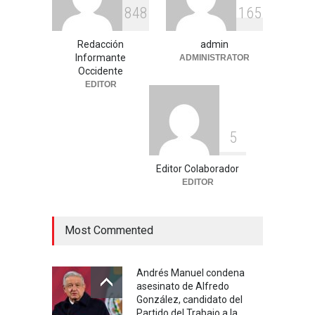
agosto 3, 2026
8
4
8
1
6
5
Celia Pulido logra un hito
Redacción
admin
histórico con 11 preseas y
Informante
ADMINISTRATOR
tres marcas récord en Santo
Occidente
Domingo 2026
EDITOR
Deportes
,
Nacional
agosto 3, 2026
5
Editor Colaborador
EDITOR
Most Commented
Andrés Manuel condena
asesinato de Alfredo
González, candidato del
Partido del Trabajo a la