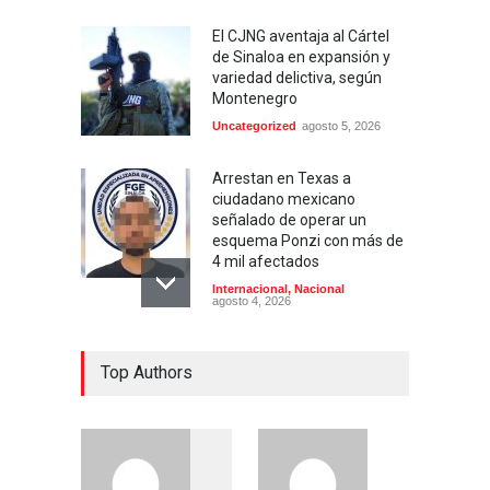
El CJNG aventaja al Cártel
de Sinaloa en expansión y
variedad delictiva, según
Montenegro
Uncategorized
agosto 5, 2026
Arrestan en Texas a
ciudadano mexicano
señalado de operar un
esquema Ponzi con más de
4 mil afectados
Internacional
,
Nacional
agosto 4, 2026
Aspirantes a la UNAM se
Top Authors
movilizan este lunes en
rechazo al nuevo examen
de admisión: ¿Cuál será el
lugar y horario de la
protesta?
Educación
,
Justicia
,
Nacional