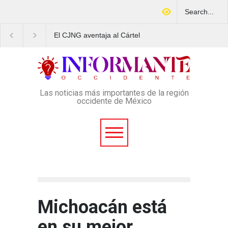
El CJNG aventaja al Cártel
Arrestan en Texas a
de Sinaloa en expansión y
ciudadano mexicano
variedad delictiva, según
señalado de operar un
Montenegro
esquema Ponzi con má
4 mil afectados
Las noticias más importantes de la región
occidente de México
Michoacán está
en su mejor