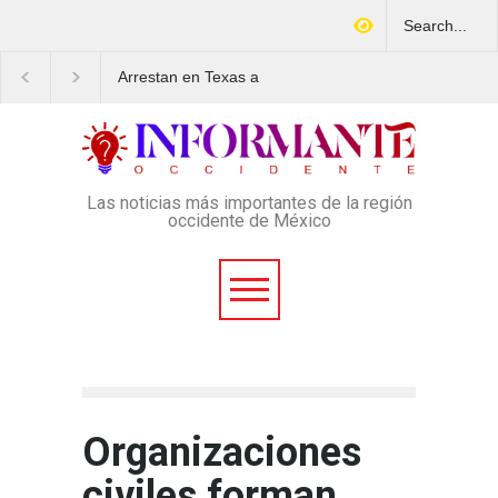
Arrestan en Texas a
Aspirantes a la UNAM s
ciudadano mexicano
movilizan este lunes en
señalado de operar un
rechazo al nuevo exam
esquema Ponzi con más de
de admisión: ¿Cuál será
4 mil afectados
lugar y horario de la
protesta?
Las noticias más importantes de la región
occidente de México
Organizaciones
civiles forman