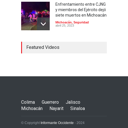
Enfrentamiento entre CJNG
y miembros del Ejército dejó
siete muertos en Michoacán
Michoacán
,
Seguridad
abril 25, 2023
Colima ejerce violencia
Featured Videos
contra mujeres
embarazadas
Colima
,
Justicia
,
Laboral
abril 25, 2023
Desaparece Juan Carlos
Tercero, experto en
búsqueda de desaparecidos
en Nayarit
Colima
Guerrero
Jalisco
Nayarit
,
Seguridad
abril 25, 2023
Michoacán
Nayarit
Sinaloa
© Copyright
Informante Occidente
- 2024