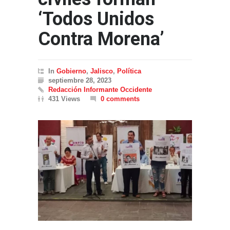
‘Todos Unidos
Contra Morena’
In
Gobierno
,
Jalisco
,
Política
septiembre 28, 2023
Redacción Informante Occidente
431 Views
0 comments