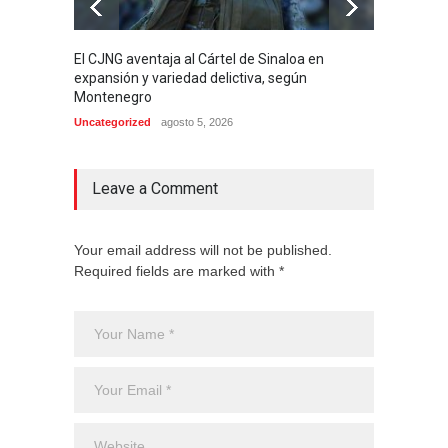
El CJNG aventaja al Cártel de Sinaloa en
Arrest
expansión y variedad delictiva, según
señala
Montenegro
de 4 m
Uncategorized
agosto 5, 2026
Internac
Leave a Comment
Your email address will not be published.
Required fields are marked with *