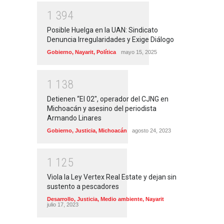
1
3
9
4
Posible Huelga en la UAN: Sindicato
Denuncia Irregularidades y Exige Diálogo
Gobierno
,
Nayarit
,
Política
mayo 15, 2025
1
1
3
8
Detienen “El 02″, operador del CJNG en
Michoacán y asesino del periodista
Armando Linares
Gobierno
,
Justicia
,
Michoacán
agosto 24, 2023
1
1
2
5
Viola la Ley Vertex Real Estate y dejan sin
sustento a pescadores
Desarrollo
,
Justicia
,
Medio ambiente
,
Nayarit
julio 17, 2023