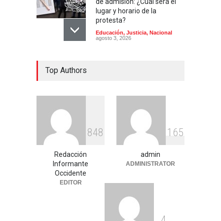
de admisión: ¿Cuál será el
lugar y horario de la
protesta?
Educación
,
Justicia
,
Nacional
agosto 3, 2026
Celia Pulido logra un hito
Top Authors
histórico con 11 preseas y
tres marcas récord en Santo
Domingo 2026
Deportes
,
Nacional
agosto 3, 2026
Entre críticas por nepotismo
8
4
8
1
6
5
y demandas de
transparencia, COREMEX
enfrenta un nuevo desafío
Redacción
admin
Informante
ADMINISTRATOR
Uncategorized
julio 30, 2026
Occidente
EDITOR
4