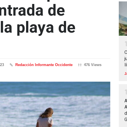
entrada de
la playa de
C
j
l
023
Redacción Informante Occidente
476 Views
J
A
A
d
G