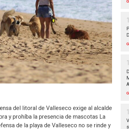
G
P
D
G
D
M
A
G
nsa del litoral de Valleseco exige al alcalde
bra y prohíba la presencia de mascotas La
V
fensa de la playa de Valleseco no se rinde y
s