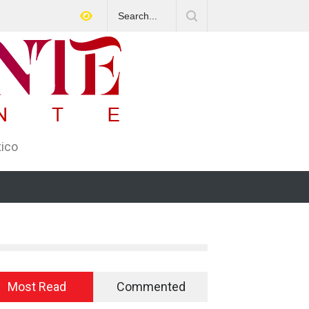
¿COREMEX protege a los trabajadores o a los delincuentes?
xico
Most Read
Commented