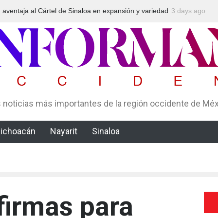
edad
Arrestan en Texas a ciudadano mexicano señalado de operar
3 days ago
un esquema Ponzi con más de 4 mil afectados
 noticias más importantes de la región occidente de Mé
ichoacán
Nayarit
Sinaloa
firmas para