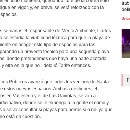
s en todo momento, quedando libre de la correa solo
trab
igue en vigor, y, en breve, se verá reforzado con la
del
espacios.
Unca
as semanas el responsable de Medio Ambiente, Carlos
a se estudia la viabilidad técnica para que la playa de
uiente en acoger este tipo de espacios para las
parando un proyecto técnico para una segunda playa
tas, donde pretendemos que haya una parte acotada
y otra en la que no”, detalló Tarife entonces.
F
icios Públicos avanzó que todos los vecinos de Santa
re estos nuevos espacios. Ambas cuestiones, el
ros en Valleseco y el de Las Gaviotas, se van a
rticipativo, donde se le exponga a la gente el cómo y
No se va consultar si playas para perros sí o no, ya que
no está en cuestión.