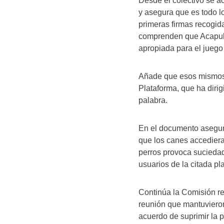
Desde el colectivo se a
y asegura que es todo l
primeras firmas recogid
comprenden que Acapulc
apropiada para el juego
Añade que esos mismos p
Plataforma, que ha diri
palabra.
En el documento asegura
que los canes accediera
perros provoca suciedad,
usuarios de la citada pla
Continúa la Comisión r
reunión que mantuvieron 
acuerdo de suprimir la p