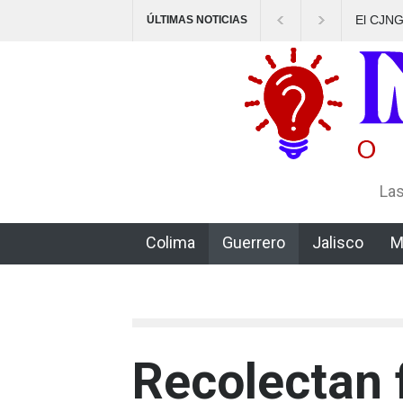
El CJNG aventaja al Cártel de Sinaloa en expansión y vari
ÚLTIMAS NOTICIAS
delictiva, según Montenegro
Las
Colima
Guerrero
Jalisco
M
Recolectan 