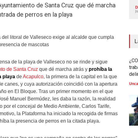
 Ayuntamiento de Santa Cruz que dé marcha
D
j
ntrada de perros en la playa
del litoral de Valleseco exige al alcalde que cumpla
L
 presencia de mascotas
¿CO
ensa de la playa de Valleseco no se rinde y sigue
trab
to de Santa Cruz
que dé marcha atrás y
prohíba la
del
a playa
de
Acapulco
, la primera de la capital en la que
e canes, y cuya autorización coincidió con la apertura
Unca
año en El Bloque. Tras un primer momento en el que
 José Manuel Bermúdez, les daba la razón, la realidad
o por el concejal de Medio Ambiente, Carlos Tarife,
 motivo, la Plataforma ha iniciado la recogida de firmas
ohíba la presencia de perros en la citada playa.