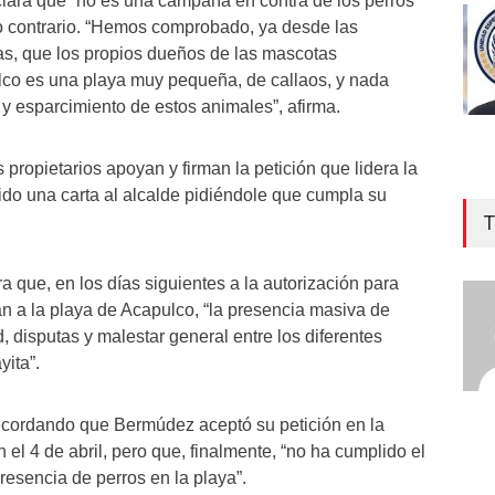
clara que “no es una campaña en contra de los perros”
o contrario. “Hemos comprobado, ya desde las
as, que los propios dueños de las mascotas
o es una playa muy pequeña, de callaos, y nada
 y esparcimiento de estos animales”, afirma.
ropietarios apoyan y firman la petición que lidera la
gido una carta al alcalde pidiéndole que cumpla su
T
 que, en los días siguientes a la autorización para
n a la playa de Acapulco, “la presencia masiva de
 disputas y malestar general entre los diferentes
yita”.
ecordando que Bermúdez aceptó su petición en la
el 4 de abril, pero que, finalmente, “no ha cumplido el
resencia de perros en la playa”.