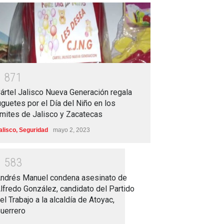
1
8
7
1
ártel Jalisco Nueva Generación regala
uguetes por el Día del Niño en los
ímites de Jalisco y Zacatecas
alisco
,
Seguridad
mayo 2, 2023
1
5
8
3
ndrés Manuel condena asesinato de
lfredo González, candidato del Partido
el Trabajo a la alcaldía de Atoyac,
uerrero