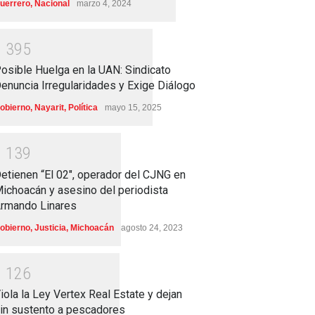
uerrero
,
Nacional
marzo 4, 2024
1
3
9
5
osible Huelga en la UAN: Sindicato
enuncia Irregularidades y Exige Diálogo
obierno
,
Nayarit
,
Política
mayo 15, 2025
1
1
3
9
etienen “El 02″, operador del CJNG en
ichoacán y asesino del periodista
rmando Linares
obierno
,
Justicia
,
Michoacán
agosto 24, 2023
1
1
2
6
iola la Ley Vertex Real Estate y dejan
in sustento a pescadores