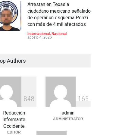
Arrestan en Texas a
ciudadano mexicano señalado
de operar un esquema Ponzi
con más de 4 mil afectados
Internacional
,
Nacional
agosto 4, 2026
Aspirantes a la UNAM se
movilizan este lunes en
op Authors
rechazo al nuevo examen de
admisión: ¿Cuál será el lugar
y horario de la protesta?
Educación
,
Justicia
,
Nacional
agosto 3, 2026
8
4
8
1
6
5
Celia Pulido logra un hito
histórico con 11 preseas y
Redacción
admin
tres marcas récord en Santo
Informante
ADMINISTRATOR
Domingo 2026
Occidente
EDITOR
Deportes
,
Nacional
agosto 3, 2026