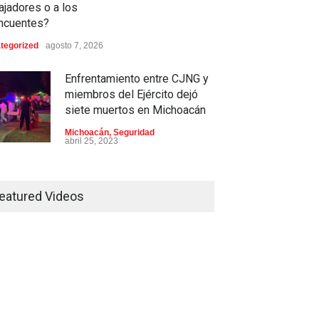
ajadores o a los
incuentes?
tegorized
agosto 7, 2026
Enfrentamiento entre CJNG y
miembros del Ejército dejó
siete muertos en Michoacán
Michoacán
,
Seguridad
abril 25, 2023
Colima ejerce violencia contra
mujeres embarazadas
eatured Videos
Colima
,
Justicia
,
Laboral
abril 25, 2023
Desaparece Juan Carlos
Tercero, experto en búsqueda
de desaparecidos en Nayarit