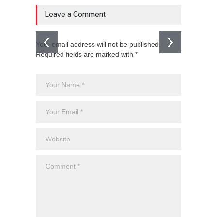
Leave a Comment
Your email address will not be published.
Required fields are marked with *
El CJNG
expans
Monte
Uncateg