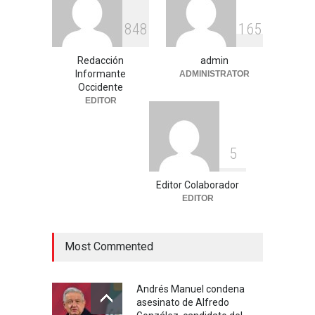
Educación
,
Justicia
,
Nacional
agosto 3, 2026
8
4
8
1
6
5
Celia Pulido logra un hito
Redacción
admin
histórico con 11 preseas y
Informante
ADMINISTRATOR
tres marcas récord en Santo
Occidente
Domingo 2026
EDITOR
Deportes
,
Nacional
agosto 3, 2026
5
Editor Colaborador
EDITOR
Most Commented
Andrés Manuel condena
asesinato de Alfredo