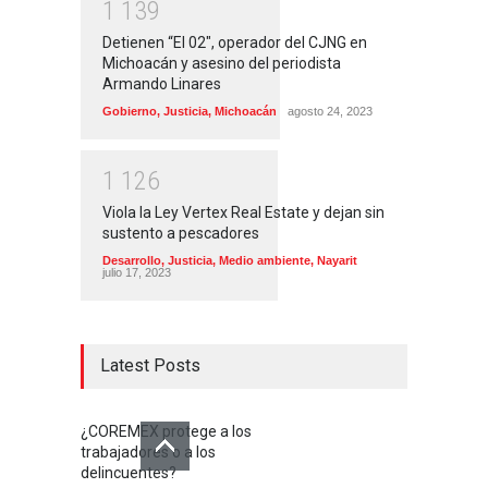
1
1
3
9
Detienen “El 02″, operador del CJNG en
Michoacán y asesino del periodista
Armando Linares
Gobierno
,
Justicia
,
Michoacán
agosto 24, 2023
1
1
2
6
Viola la Ley Vertex Real Estate y dejan sin
sustento a pescadores
Desarrollo
,
Justicia
,
Medio ambiente
,
Nayarit
julio 17, 2023
Latest Posts
¿COREMEX protege a los
trabajadores o a los
delincuentes?