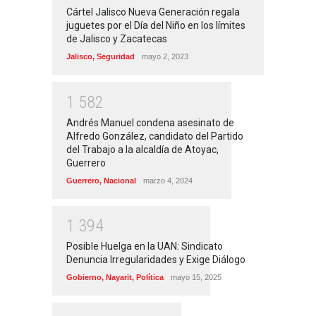
Cártel Jalisco Nueva Generación regala
juguetes por el Día del Niño en los límites
de Jalisco y Zacatecas
Jalisco
,
Seguridad
mayo 2, 2023
1
5
8
2
Andrés Manuel condena asesinato de
Alfredo González, candidato del Partido
del Trabajo a la alcaldía de Atoyac,
Guerrero
Guerrero
,
Nacional
marzo 4, 2024
1
3
9
4
Posible Huelga en la UAN: Sindicato
Denuncia Irregularidades y Exige Diálogo
Gobierno
,
Nayarit
,
Política
mayo 15, 2025