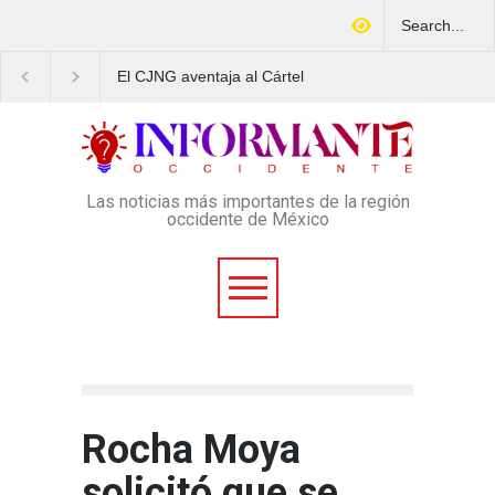
El CJNG aventaja al Cártel
Arrestan en Texas a
de Sinaloa en expansión y
ciudadano mexicano
variedad delictiva, según
señalado de operar un
Montenegro
esquema Ponzi con más
4 mil afectados
Las noticias más importantes de la región
occidente de México
Rocha Moya
solicitó que se