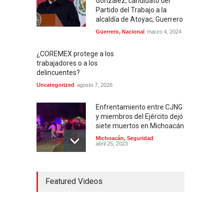
González, candidato del
Partido del Trabajo a la
alcaldía de Atoyac, Guerrero
Guerrero
,
Nacional
marzo 4, 2024
¿COREMEX protege a los
trabajadores o a los
delincuentes?
Uncategorized
agosto 7, 2026
Enfrentamiento entre CJNG
y miembros del Ejército dejó
siete muertos en Michoacán
Michoacán
,
Seguridad
abril 25, 2023
Colima ejerce violencia
Featured Videos
contra mujeres
embarazadas
Colima
,
Justicia
,
Laboral
abril 25, 2023