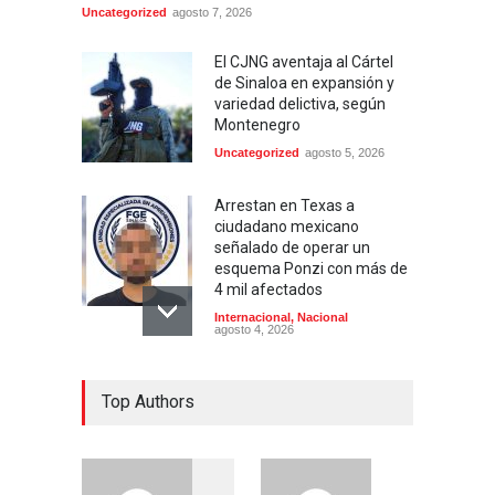
Uncategorized
agosto 7, 2026
El CJNG aventaja al Cártel
de Sinaloa en expansión y
variedad delictiva, según
Montenegro
Uncategorized
agosto 5, 2026
Arrestan en Texas a
ciudadano mexicano
señalado de operar un
esquema Ponzi con más de
4 mil afectados
Internacional
,
Nacional
agosto 4, 2026
Aspirantes a la UNAM se
Top Authors
movilizan este lunes en
rechazo al nuevo examen
de admisión: ¿Cuál será el
lugar y horario de la
protesta?