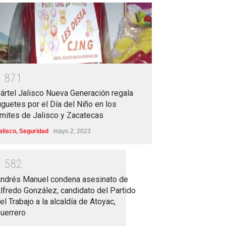
1
8
7
1
ártel Jalisco Nueva Generación regala
uguetes por el Día del Niño en los
ímites de Jalisco y Zacatecas
alisco
,
Seguridad
mayo 2, 2023
1
5
8
2
ndrés Manuel condena asesinato de
lfredo González, candidato del Partido
el Trabajo a la alcaldía de Atoyac,
uerrero