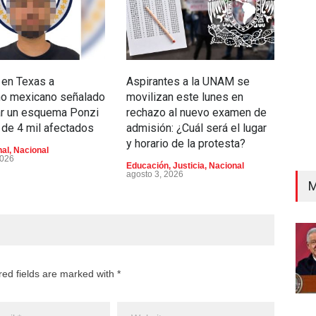
Unca
 en Texas a
Aspirantes a la UNAM se
Celi
no mexicano señalado
movilizan este lunes en
hist
ar un esquema Ponzi
rechazo al nuevo examen de
tre
de 4 mil afectados
admisión: ¿Cuál será el lugar
Dom
y horario de la protesta?
nal
,
Nacional
Depo
2026
Educación
,
Justicia
,
Nacional
agosto 3, 2026
M
red fields are marked with *