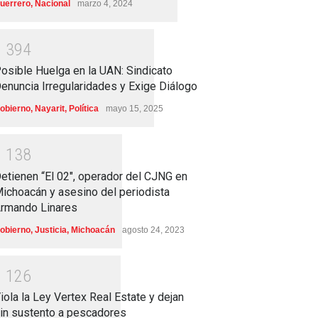
uerrero
,
Nacional
marzo 4, 2024
1
3
9
4
osible Huelga en la UAN: Sindicato
enuncia Irregularidades y Exige Diálogo
obierno
,
Nayarit
,
Política
mayo 15, 2025
1
1
3
8
etienen “El 02″, operador del CJNG en
ichoacán y asesino del periodista
rmando Linares
obierno
,
Justicia
,
Michoacán
agosto 24, 2023
1
1
2
6
iola la Ley Vertex Real Estate y dejan
in sustento a pescadores