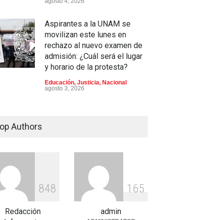
agosto 4, 2026
Aspirantes a la UNAM se
movilizan este lunes en
rechazo al nuevo examen de
admisión: ¿Cuál será el lugar
y horario de la protesta?
Educación
,
Justicia
,
Nacional
agosto 3, 2026
Celia Pulido logra un hito
histórico con 11 preseas y
op Authors
tres marcas récord en Santo
Domingo 2026
Deportes
,
Nacional
agosto 3, 2026
e críticas por nepotismo y
8
4
8
1
6
5
andas de transparencia,
Entre críticas por nepotismo y
EMEX enfrenta un nuevo
Redacción
admin
demandas de transparencia,
afío