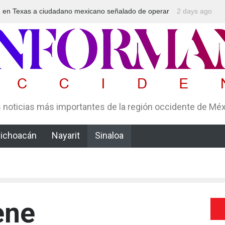
n en Texas a ciudadano mexicano señalado de operar
2 days ago
Aspirantes a
ema Ponzi con más de 4 mil afectados
nuevo examen
protesta?
 noticias más importantes de la región occidente de Mé
ichoacán
Nayarit
Sinaloa
ene