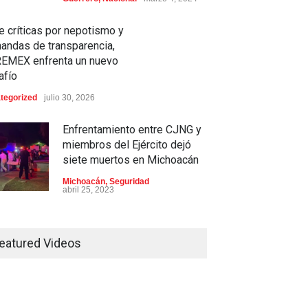
e críticas por nepotismo y
andas de transparencia,
EMEX enfrenta un nuevo
afío
tegorized
julio 30, 2026
Enfrentamiento entre CJNG y
miembros del Ejército dejó
siete muertos en Michoacán
Michoacán
,
Seguridad
abril 25, 2023
Colima ejerce violencia contra
mujeres embarazadas
eatured Videos
Colima
,
Justicia
,
Laboral
abril 25, 2023