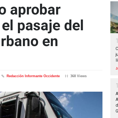
o aprobar
el pasaje del
urbano en
C
j
l
J
Redacción Informante Occidente
368 Views
A
A
d
G