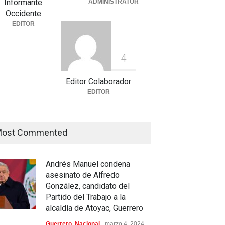
Informante
COREMEX enfrenta un nuevo
ADMINISTRATOR
tegorized
julio 30, 2026
Occidente
desafío
EDITOR
Uncategorized
julio 30, 2026
4
a Pulido logra un hito
órico con 11 preseas y
s marcas récord en Santo
Editor Colaborador
ingo 2026
EDITOR
rtes
,
Nacional
agosto 3, 2026
ost Commented
Andrés Manuel condena
asesinato de Alfredo
González, candidato del
Partido del Trabajo a la
alcaldía de Atoyac, Guerrero
Guerrero
,
Nacional
marzo 4, 2024