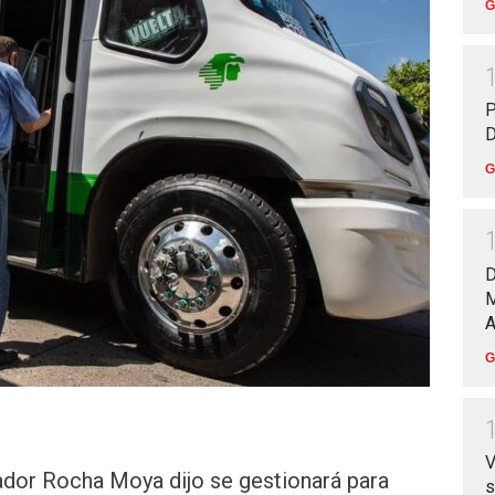
G
P
D
G
D
M
A
G
V
dor Rocha Moya dijo se gestionará para
s