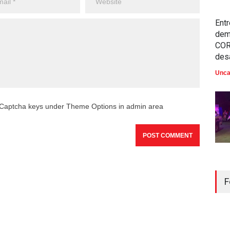
Entr
dem
COR
des
Unca
reCaptcha keys under Theme Options in admin area
F