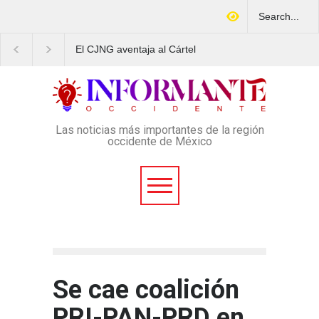
El CJNG aventaja al Cártel
Arrestan en Texas a
de Sinaloa en expansión y
ciudadano mexicano
variedad delictiva, según
señalado de operar un
Montenegro
esquema Ponzi con m
4 mil afectados
Las noticias más importantes de la región
occidente de México
Se cae coalición
PRI-PAN-PRD en