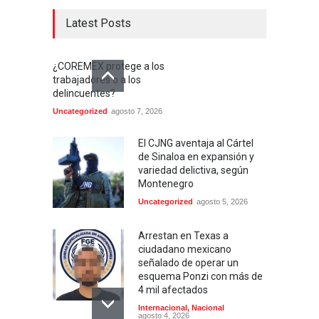
Latest Posts
¿COREMEX protege a los
trabajadores o a los
delincuentes?
Uncategorized
agosto 7, 2026
El CJNG aventaja al Cártel
de Sinaloa en expansión y
variedad delictiva, según
Montenegro
Uncategorized
agosto 5, 2026
Arrestan en Texas a
ciudadano mexicano
señalado de operar un
esquema Ponzi con más de
4 mil afectados
Internacional
,
Nacional
agosto 4, 2026