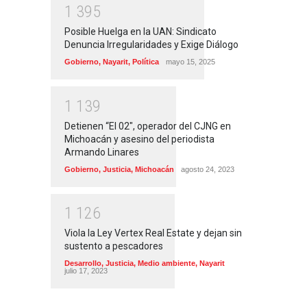
1
3
9
5
Posible Huelga en la UAN: Sindicato
Denuncia Irregularidades y Exige Diálogo
Gobierno
,
Nayarit
,
Política
mayo 15, 2025
1
1
3
9
Detienen “El 02″, operador del CJNG en
Michoacán y asesino del periodista
Armando Linares
Gobierno
,
Justicia
,
Michoacán
agosto 24, 2023
1
1
2
6
Viola la Ley Vertex Real Estate y dejan sin
sustento a pescadores
Desarrollo
,
Justicia
,
Medio ambiente
,
Nayarit
julio 17, 2023