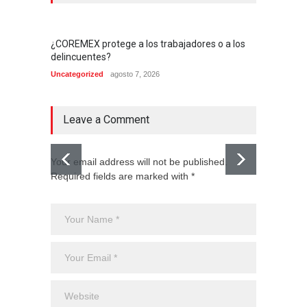
¿COREMEX protege a los trabajadores o a los
delincuentes?
Uncategorized
agosto 7, 2026
Leave a Comment
Your email address will not be published.
Required fields are marked with *
El CJNG
expans
Monte
Uncateg