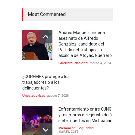
Most Commented
Andrés Manuel condena
asesinato de Alfredo
González, candidato del
Partido del Trabajo a la
alcaldía de Atoyac, Guerrero
Guerrero
,
Nacional
marzo 4, 2024
¿COREMEX protege a los
trabajadores o a los
delincuentes?
Uncategorized
agosto 7, 2026
Enfrentamiento entre CJNG
y miembros del Ejército dejó
siete muertos en Michoacán
Michoacán
,
Seguridad
abril 25, 2023