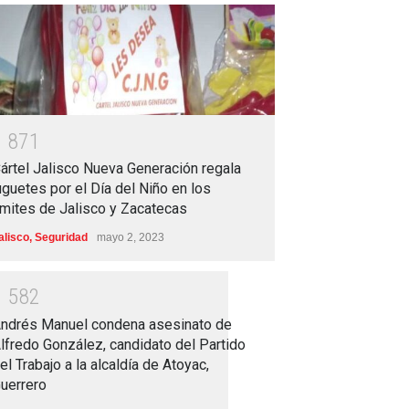
1
8
7
1
ártel Jalisco Nueva Generación regala
uguetes por el Día del Niño en los
ímites de Jalisco y Zacatecas
alisco
,
Seguridad
mayo 2, 2023
1
5
8
2
ndrés Manuel condena asesinato de
lfredo González, candidato del Partido
el Trabajo a la alcaldía de Atoyac,
uerrero