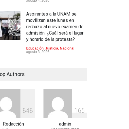
agosto 4, 2026
Aspirantes a la UNAM se
movilizan este lunes en
rechazo al nuevo examen de
admisión: ¿Cuál será el lugar
y horario de la protesta?
Educación
,
Justicia
,
Nacional
agosto 3, 2026
Celia Pulido logra un hito
histórico con 11 preseas y
op Authors
tres marcas récord en Santo
Domingo 2026
Deportes
,
Nacional
agosto 3, 2026
e críticas por nepotismo y
8
4
8
1
6
5
andas de transparencia,
EMEX enfrenta un nuevo
Redacción
admin
afío