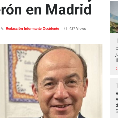
erón en Madrid
Redacción Informante Occidente
427 Views
C
j
l
J
A
A
d
G