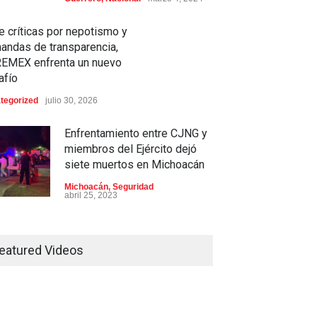
demandas de transparencia,
COREMEX enfrenta un nuevo
e críticas por nepotismo y
desafío
andas de transparencia,
Uncategorized
julio 30, 2026
EMEX enfrenta un nuevo
afío
a Pulido logra un hito
tegorized
julio 30, 2026
órico con 11 preseas y
s marcas récord en Santo
Enfrentamiento entre CJNG y
ingo 2026
miembros del Ejército dejó
siete muertos en Michoacán
rtes
,
Nacional
agosto 3, 2026
Michoacán
,
Seguridad
abril 25, 2023
Colima ejerce violencia contra
mujeres embarazadas
eatured Videos
Colima
,
Justicia
,
Laboral
abril 25, 2023