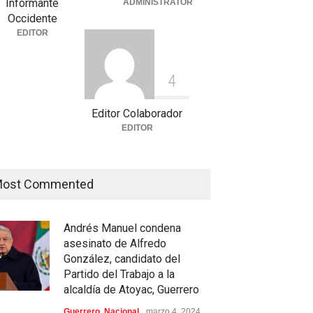
Informante
ADMINISTRATOR
tegorized
julio 30, 2026
Occidente
EDITOR
4
Editor Colaborador
EDITOR
ost Commented
Andrés Manuel condena
asesinato de Alfredo
González, candidato del
Partido del Trabajo a la
alcaldía de Atoyac, Guerrero
Entre críticas por nepotismo y
Guerrero
,
Nacional
marzo 4, 2024