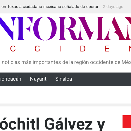
n en Texas a ciudadano mexicano señalado de operar
2 days ago
Aspirantes a
ema Ponzi con más de 4 mil afectados
nuevo examen
protesta?
 noticias más importantes de la región occidente de Mé
ichoacán
Nayarit
Sinaloa
óchitl Gálvez y