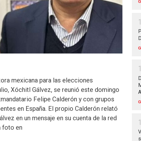
G
P
D
G
D
tora mexicana para las elecciones
M
ulio, Xóchitl Gálvez, se reunió este domingo
A
xmandatario Felipe Calderón y con grupos
G
entes en España. El propio Calderón relató
álvez en un mensaje en su cuenta de la red
a foto en
V
s