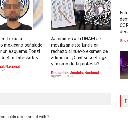
Entr
dem
COR
des
 en Texas a
Aspirantes a la UNAM se
Celi
Unca
no mexicano señalado
movilizan este lunes en
hist
ar un esquema Ponzi
rechazo al nuevo examen de
tre
de 4 mil afectados
admisión: ¿Cuál será el lugar
Dom
y horario de la protesta?
nal
,
Nacional
Depo
2026
Educación
,
Justicia
,
Nacional
agosto 3, 2026
F
red fields are marked with *