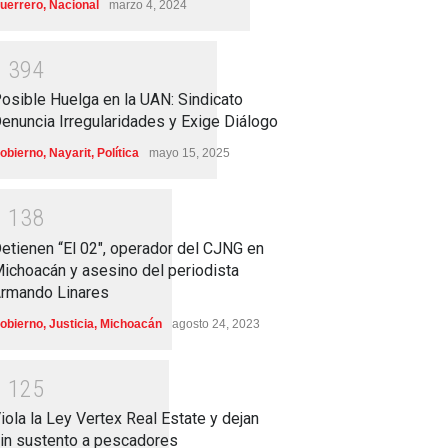
uerrero
,
Nacional
marzo 4, 2024
1
3
9
4
osible Huelga en la UAN: Sindicato
enuncia Irregularidades y Exige Diálogo
obierno
,
Nayarit
,
Política
mayo 15, 2025
1
1
3
8
etienen “El 02″, operador del CJNG en
ichoacán y asesino del periodista
rmando Linares
obierno
,
Justicia
,
Michoacán
agosto 24, 2023
1
1
2
5
iola la Ley Vertex Real Estate y dejan
in sustento a pescadores