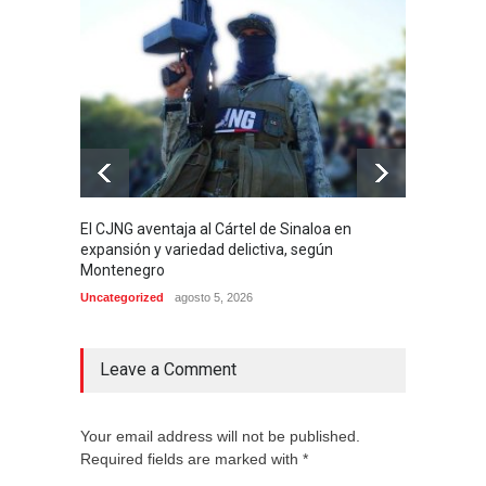
El CJNG aventaja al Cártel de Sinaloa en
Arrest
expansión y variedad delictiva, según
señala
Montenegro
de 4 m
Uncategorized
agosto 5, 2026
Internac
Leave a Comment
Your email address will not be published.
Required fields are marked with *