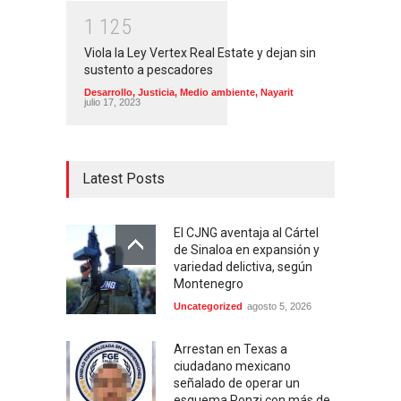
1
1
2
5
Viola la Ley Vertex Real Estate y dejan sin
sustento a pescadores
Desarrollo
,
Justicia
,
Medio ambiente
,
Nayarit
julio 17, 2023
Latest Posts
El CJNG aventaja al Cártel
de Sinaloa en expansión y
variedad delictiva, según
Montenegro
Uncategorized
agosto 5, 2026
Arrestan en Texas a
ciudadano mexicano
señalado de operar un
esquema Ponzi con más de