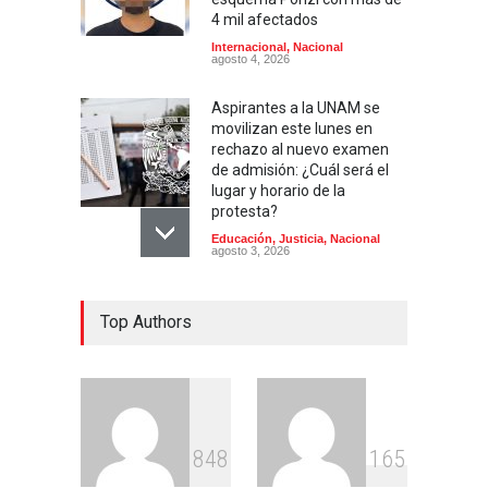
4 mil afectados
Internacional
,
Nacional
agosto 4, 2026
Aspirantes a la UNAM se
movilizan este lunes en
rechazo al nuevo examen
de admisión: ¿Cuál será el
lugar y horario de la
protesta?
Educación
,
Justicia
,
Nacional
agosto 3, 2026
Celia Pulido logra un hito
Top Authors
histórico con 11 preseas y
tres marcas récord en Santo
Domingo 2026
Deportes
,
Nacional
agosto 3, 2026
Entre críticas por nepotismo
8
4
8
1
6
5
y demandas de
transparencia, COREMEX