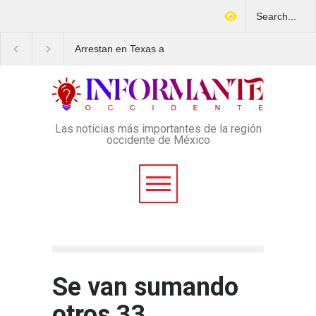
Arrestan en Texas a
Aspirantes a la UNAM
ciudadano mexicano
movilizan este lunes e
señalado de operar un
rechazo al nuevo ex
esquema Ponzi con más de
de admisión: ¿Cuál se
4 mil afectados
lugar y horario de la
protesta?
Las noticias más importantes de la región
occidente de México
Se van sumando
otros 33