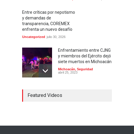
Entre críticas por nepotismo
y demandas de
transparencia, COREMEX
enfrenta un nuevo desafío
Uncategorized
julio 30, 2026
Enfrentamiento entre CJNG
y miembros del Ejército dejó
siete muertos en Michoacán
Michoacán
,
Seguridad
abril 25, 2023
Colima ejerce violencia
Featured Videos
contra mujeres
embarazadas
Colima
,
Justicia
,
Laboral
abril 25, 2023
Desaparece Juan Carlos
Tercero, experto en