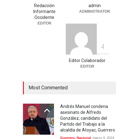
enfrenta un nuevo desafío
Redacción
admin
Informante
ADMINISTRATOR
Uncategorized
julio 30, 2026
Occidente
EDITOR
4
Editor Colaborador
EDITOR
Most Commented
Andrés Manuel condena
asesinato de Alfredo
González, candidato del
Partido del Trabajo a la
alcaldía de Atoyac, Guerrero
Guerrero
,
Nacional
marzo 4, 2024