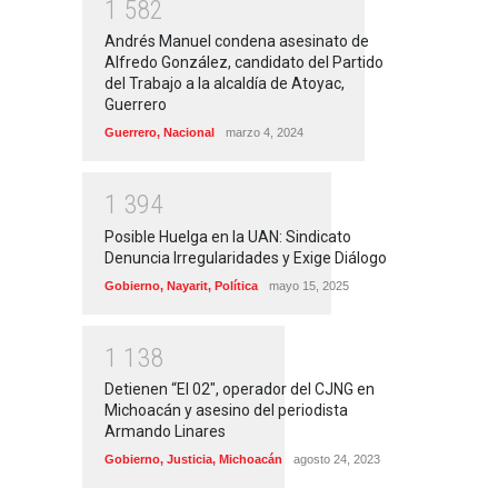
1
5
8
2
Andrés Manuel condena asesinato de
Alfredo González, candidato del Partido
del Trabajo a la alcaldía de Atoyac,
Guerrero
Guerrero
,
Nacional
marzo 4, 2024
1
3
9
4
Posible Huelga en la UAN: Sindicato
Denuncia Irregularidades y Exige Diálogo
Gobierno
,
Nayarit
,
Política
mayo 15, 2025
1
1
3
8
Detienen “El 02″, operador del CJNG en
Michoacán y asesino del periodista
Armando Linares
Gobierno
,
Justicia
,
Michoacán
agosto 24, 2023