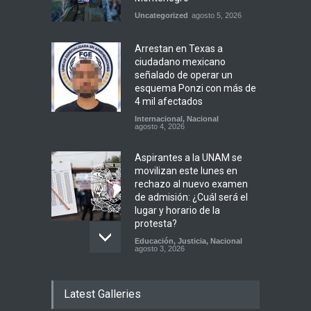
Uncategorized
agosto 5, 2026
Arrestan en Texas a
ciudadano mexicano
señalado de operar un
esquema Ponzi con más de
4 mil afectados
Internacional
,
Nacional
agosto 4, 2026
Aspirantes a la UNAM se
movilizan este lunes en
rechazo al nuevo examen
de admisión: ¿Cuál será el
lugar y horario de la
protesta?
Educación
,
Justicia
,
Nacional
agosto 3, 2026
Celia Pulido logra un hito
Latest Galleries
histórico con 11 preseas y
tres marcas récord en Santo