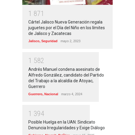
1
8
7
1
Cártel Jalisco Nueva Generación regala
juguetes por el Día del Niño en los límites
de Jalisco y Zacatecas
Jalisco
,
Seguridad
mayo 2, 2023
1
5
8
2
Andrés Manuel condena asesinato de
Alfredo González, candidato del Partido
del Trabajo a la alcaldía de Atoyac,
Guerrero
Guerrero
,
Nacional
marzo 4, 2024
1
3
9
4
Posible Huelga en la UAN: Sindicato
Denuncia Irregularidades y Exige Diálogo