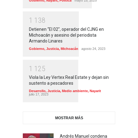
Gobierno
,
Nayarit
,
Política
mayo 15, 2025
1
1
3
8
Detienen “El 02″, operador del CJNG en
Michoacán y asesino del periodista
Armando Linares
Gobierno
,
Justicia
,
Michoacán
agosto 24, 2023
1
1
2
5
Viola la Ley Vertex Real Estate y dejan sin
sustento a pescadores
Desarrollo
,
Justicia
,
Medio ambiente
,
Nayarit
julio 17, 2023
MOSTRAR MÁS
Andrés Manuel condena