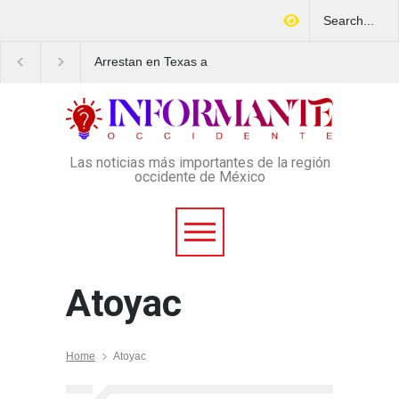
Arrestan en Texas a
Aspirantes a la UNAM
ciudadano mexicano
movilizan este lunes e
señalado de operar un
rechazo al nuevo ex
esquema Ponzi con más de
de admisión: ¿Cuál se
4 mil afectados
lugar y horario de la
protesta?
Las noticias más importantes de la región
occidente de México
Atoyac
Home
Atoyac