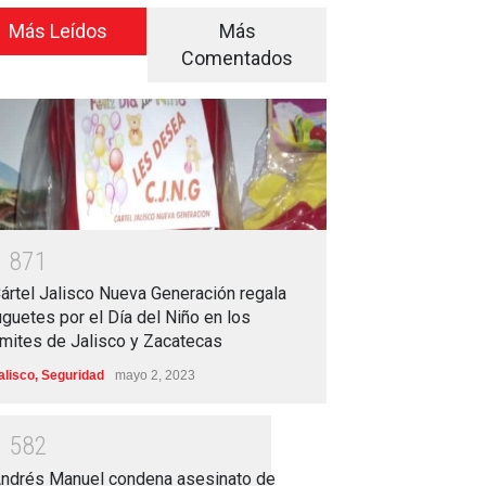
Más Leídos
Más
Comentados
1
8
7
1
ártel Jalisco Nueva Generación regala
uguetes por el Día del Niño en los
ímites de Jalisco y Zacatecas
alisco
,
Seguridad
mayo 2, 2023
1
5
8
2
ndrés Manuel condena asesinato de