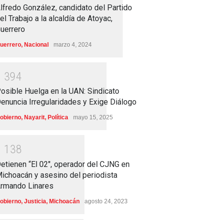
lfredo González, candidato del Partido
el Trabajo a la alcaldía de Atoyac,
uerrero
uerrero
,
Nacional
marzo 4, 2024
1
3
9
4
osible Huelga en la UAN: Sindicato
enuncia Irregularidades y Exige Diálogo
obierno
,
Nayarit
,
Política
mayo 15, 2025
1
1
3
8
etienen “El 02″, operador del CJNG en
ichoacán y asesino del periodista
rmando Linares
obierno
,
Justicia
,
Michoacán
agosto 24, 2023