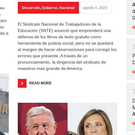
A
les
Desarrollo
,
Gobierno
,
Nacional
agosto 4, 2023
d
n
G
taro
El Sindicato Nacional de Trabajadores de la
su
G
Educación (SNTE) anunció que emprenderá una
ido a
defensa de los libros de texto gratuito como
herramienta de justicia social, pero no se quedará
al margen de hacer observaciones para corregir los
P
errores que presente. A través de un
pronunciamiento, la dirigencia del sindicato de
D
maestros más grande de América
G
READ MORE
D
M
A
G