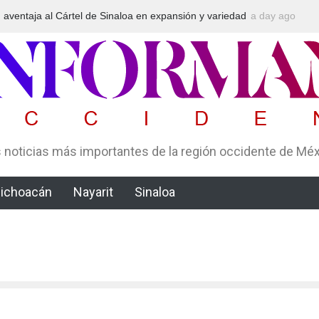
dad
Arrestan en Texas a ciudadano mexicano señalado de operar
a day ago
un esquema Ponzi con más de 4 mil afectados
 noticias más importantes de la región occidente de Mé
ichoacán
Nayarit
Sinaloa