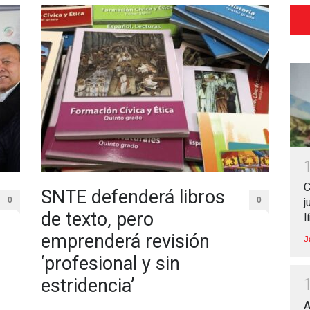
C
SNTE defenderá libros
0
0
j
de texto, pero
l
emprenderá revisión
J
‘profesional y sin
estridencia’
A