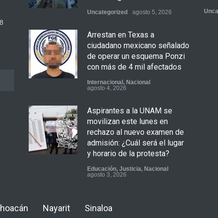
Unca
Uncategorized
agosto 5, 2026
8
Arrestan en Texas a
ciudadano mexicano señalado
de operar un esquema Ponzi
con más de 4 mil afectados
Internacional
,
Nacional
agosto 4, 2026
Aspirantes a la UNAM se
movilizan este lunes en
rechazo al nuevo examen de
admisión: ¿Cuál será el lugar
y horario de la protesta?
Educación
,
Justicia
,
Nacional
agosto 3, 2026
Celia Pulido logra un hito
hoacán
Nayarit
Sinaloa
histórico con 11 preseas y