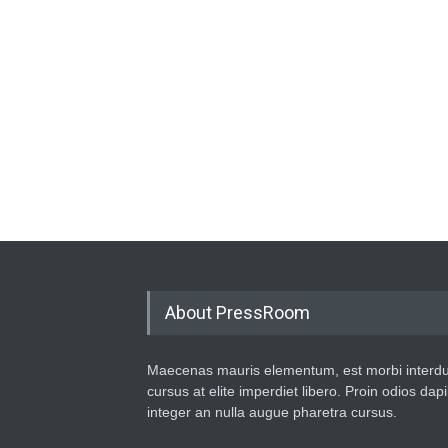
About PressRoom
Maecenas mauris elementum, est morbi interd
cursus at elite imperdiet libero. Proin odios dap
integer an nulla augue pharetra cursus.