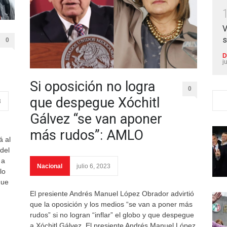
V
s
0
D
j
Si oposición no logra
0
que despegue Xóchitl
3
Gálvez “se van aponer
más rudos”: AMLO
á al
del
 a
Nacional
julio 6, 2023
lo
que
El presiente Andrés Manuel López Obrador advirtió
que la oposición y los medios “se van a poner más
rudos” si no logran “inflar” el globo y que despegue
a Xóchitl Gálvez. El presiente Andrés Manuel López