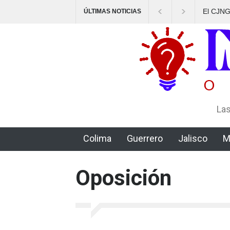
El CJNG aventaja al Cártel de Sinaloa en expansión y varie
ÚLTIMAS NOTICIAS
delictiva, según Montenegro
Las
Colima
Guerrero
Jalisco
M
Oposición