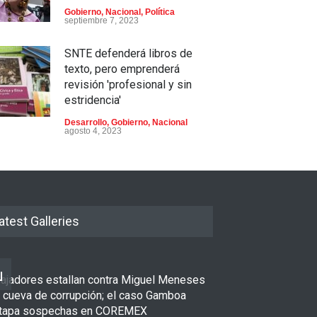
Gobierno
,
Nacional
,
Política
septiembre 7, 2023
SNTE defenderá libros de
texto, pero emprenderá
revisión 'profesional y sin
estridencia'
Desarrollo
,
Gobierno
,
Nacional
agosto 4, 2023
Si oposición no logra que
despegue Xóchitl Gálvez “se
van aponer más rudos”: AMLO
Nacional
julio 6, 2023
atest Galleries
bajadores estallan contra Miguel Meneses
u cueva de corrupción; el caso Gamboa
tapa sospechas en COREMEX