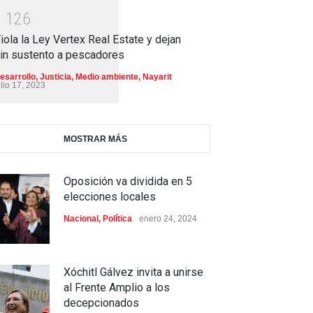
1
1
2
6
iola la Ley Vertex Real Estate y dejan
in sustento a pescadores
esarrollo
,
Justicia
,
Medio ambiente
,
Nayarit
ulio 17, 2023
MOSTRAR MÁS
Oposición va dividida en 5
elecciones locales
Nacional
,
Política
enero 24, 2024
Xóchitl Gálvez invita a unirse
al Frente Amplio a los
decepcionados