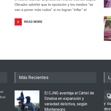
Obrador advirtió que la oposición y los medios “se
van a poner más rudos” si no logran “inflar” el
READ MORE
Más Recientes
L
um
El CJNG aventaja al Cártel de
ibus
Tra
Sinaloa en expansión y
y s
variedad delictiva, según
des
Montenegro