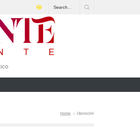
Aspirantes a la UNAM se movilizan este lunes en rechazo al
nuevo examen de admisión: ¿Cuál será el lugar y horario de la
protesta?
xico
Home
Oposición