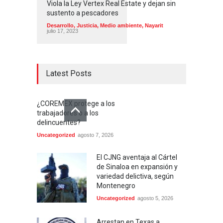
Viola la Ley Vertex Real Estate y dejan sin
sustento a pescadores
Desarrollo
,
Justicia
,
Medio ambiente
,
Nayarit
julio 17, 2023
Latest Posts
¿COREMEX protege a los
trabajadores o a los
delincuentes?
Uncategorized
agosto 7, 2026
El CJNG aventaja al Cártel
de Sinaloa en expansión y
variedad delictiva, según
Montenegro
Uncategorized
agosto 5, 2026
Arrestan en Texas a