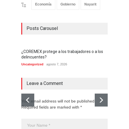
Economía
Gobierno
Nayarit
Posts Carousel
¿COREMEX protege a los trabajadores o a los
delincuentes?
Uncategorized
agosto 7, 2026
Leave a Comment
Your email address will not be published.
Required fields are marked with *
El CJNG
expans
Monte