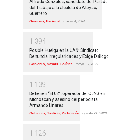
Alfredo González, candidato del Partido
del Trabajo a la alcaldía de Atoyac,
Guerrero
Guerrero
,
Nacional
marzo 4, 2024
1
3
9
4
Posible Huelga en la UAN: Sindicato
Denuncia Irregularidades y Exige Diálogo
Gobierno
,
Nayarit
,
Política
mayo 15, 2025
1
1
3
9
Detienen “El 02″, operador del CJNG en
Michoacán y asesino del periodista
Armando Linares
Gobierno
,
Justicia
,
Michoacán
agosto 24, 2023
1
1
2
6