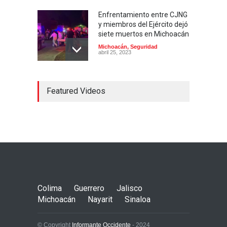
Enfrentamiento entre CJNG
y miembros del Ejército dejó
siete muertos en Michoacán
Michoacán
,
Seguridad
abril 25, 2023
Colima ejerce violencia
Featured Videos
contra mujeres
embarazadas
Colima
,
Justicia
,
Laboral
abril 25, 2023
Desaparece Juan Carlos
Tercero, experto en
búsqueda de desaparecidos
en Nayarit
Colima
Guerrero
Jalisco
Nayarit
,
Seguridad
abril 25, 2023
Michoacán
Nayarit
Sinaloa
© Copyright
Informante Occidente
- 2024