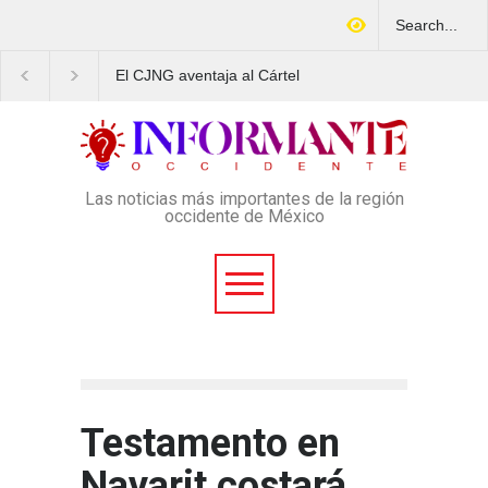
El CJNG aventaja al Cártel
Arrestan en Texas a
de Sinaloa en expansión y
ciudadano mexicano
variedad delictiva, según
señalado de operar u
Montenegro
esquema Ponzi con m
4 mil afectados
Las noticias más importantes de la región
occidente de México
Testamento en
Nayarit costará