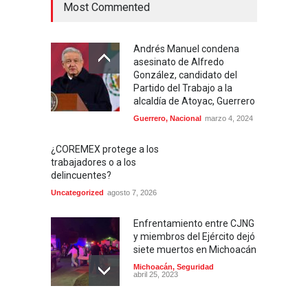
Most Commented
Andrés Manuel condena
asesinato de Alfredo
González, candidato del
Partido del Trabajo a la
alcaldía de Atoyac, Guerrero
Guerrero
,
Nacional
marzo 4, 2024
¿COREMEX protege a los
trabajadores o a los
delincuentes?
Uncategorized
agosto 7, 2026
Enfrentamiento entre CJNG
y miembros del Ejército dejó
siete muertos en Michoacán
Michoacán
,
Seguridad
abril 25, 2023