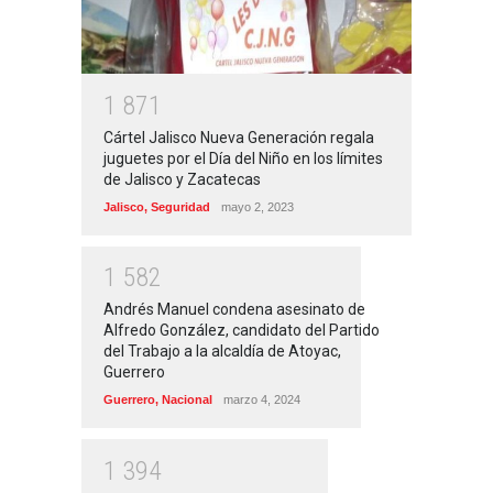
1
8
7
1
Cártel Jalisco Nueva Generación regala
juguetes por el Día del Niño en los límites
de Jalisco y Zacatecas
Jalisco
,
Seguridad
mayo 2, 2023
1
5
8
2
Andrés Manuel condena asesinato de
Alfredo González, candidato del Partido
del Trabajo a la alcaldía de Atoyac,
Guerrero
Guerrero
,
Nacional
marzo 4, 2024
1
3
9
4