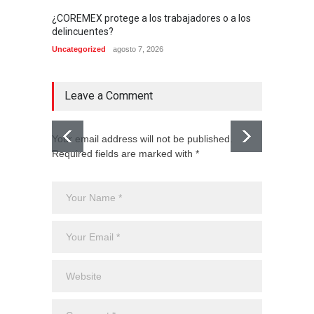
¿COREMEX protege a los trabajadores o a los
delincuentes?
Uncategorized
agosto 7, 2026
Leave a Comment
Your email address will not be published.
Required fields are marked with *
El CJNG
expans
Monte
Uncateg