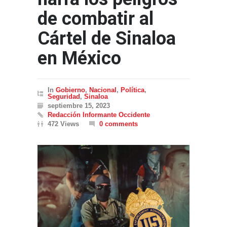
de combatir al
Cártel de Sinaloa
en México
In
Gobierno
,
Nacional
,
Política
,
Seguridad
,
Sinaloa
septiembre 15, 2023
Redacción Informante Occidente
472 Views
0 comments