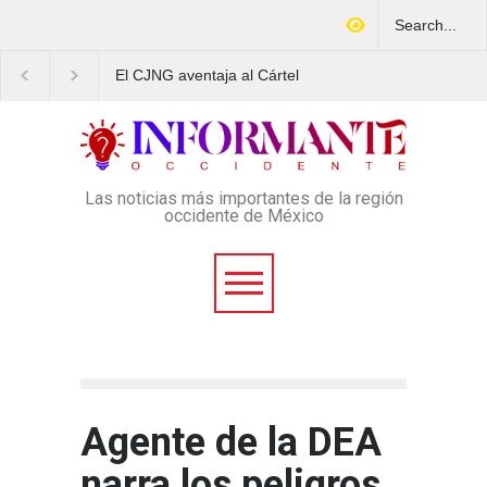
El CJNG aventaja al Cártel
Arrestan en Texas a
de Sinaloa en expansión y
ciudadano mexicano
variedad delictiva, según
señalado de operar un
Montenegro
esquema Ponzi con más de
4 mil afectados
Las noticias más importantes de la región
occidente de México
Agente de la DEA
narra los peligros