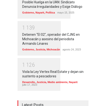
Posible Huelga en la UAN: Sindicato
Denuncia Irregularidades y Exige Diálogo
Gobierno
,
Nayarit
,
Política
mayo 15, 2025
1
1
3
9
Detienen “El 02″, operador del CJNG en
Michoacán y asesino del periodista
Armando Linares
Gobierno
,
Justicia
,
Michoacán
agosto 24, 2023
1
1
2
6
Viola la Ley Vertex Real Estate y dejan sin
sustento a pescadores
Desarrollo
,
Justicia
,
Medio ambiente
,
Nayarit
julio 17, 2023
Latest Posts