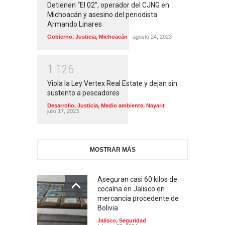
Detienen “El 02″, operador del CJNG en
Michoacán y asesino del periodista
Armando Linares
Gobierno
,
Justicia
,
Michoacán
agosto 24, 2023
1
1
2
6
Viola la Ley Vertex Real Estate y dejan sin
sustento a pescadores
Desarrollo
,
Justicia
,
Medio ambiente
,
Nayarit
julio 17, 2023
MOSTRAR MÁS
Aseguran casi 60 kilos de
cocaína en Jalisco en
mercancía procedente de
Bolivia
Jalisco
,
Seguridad