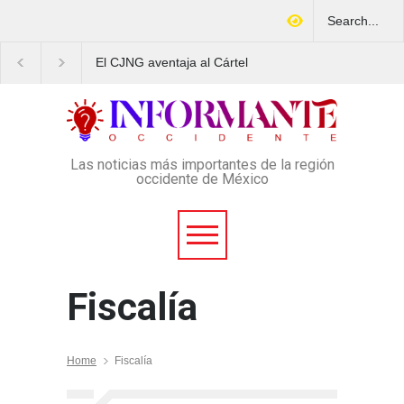
entaja al Cártel
Arrestan en Texas a
¿COREMEX proteg
a en expansión y
ciudadano mexicano
trabajadores o a l
elictiva, según
señalado de operar un
delincuentes?
ro
esquema Ponzi con más de
4 mil afectados
Las noticias más importantes de la región
occidente de México
Fiscalía
Home
Fiscalía