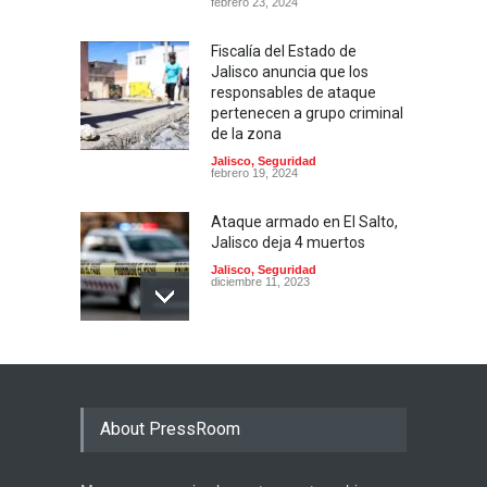
febrero 23, 2024
Fiscalía del Estado de
Jalisco anuncia que los
responsables de ataque
pertenecen a grupo criminal
de la zona
Jalisco
,
Seguridad
febrero 19, 2024
Ataque armado en El Salto,
Jalisco deja 4 muertos
Jalisco
,
Seguridad
diciembre 11, 2023
Son detenidos nueve
personas en Tonalá,por
desaparición de personas y
transportación de restos
About PressRoom
humanos
Gobierno
,
Jalisco
,
Justicia
noviembre 15, 2023