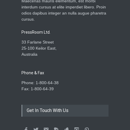
Maecenas mauris elementum, est morbi
interdum cursus at elite imperdiet libero. Proin
Desmantelan otro centro de
odios dapibus integer an nulla augue pharetra
videovigilancia pirata en
cursus.
Teocaltiche, Jalisco
Gobierno
,
Jalisco
,
Nacional
,
PressRoom Ltd.
Seguridad
octubre 4, 2023
33 Farlane Street
25-100 Keilor East,
Australia
Phone & Fax
Phone: 1-800-64-38
Fax: 1-800-64-39
Get In Touch With Us