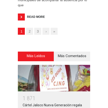
municipales de acompañar la ausencia por lo
que
READ MORE
1
2
3
›
»
Más Leídos
Más Comentados
1
8
7
1
Cártel Jalisco Nueva Generación regala