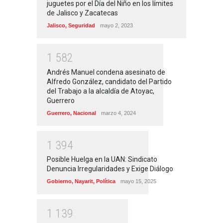
juguetes por el Día del Niño en los límites
de Jalisco y Zacatecas
Jalisco
,
Seguridad
mayo 2, 2023
1
5
8
2
Andrés Manuel condena asesinato de
Alfredo González, candidato del Partido
del Trabajo a la alcaldía de Atoyac,
Guerrero
Guerrero
,
Nacional
marzo 4, 2024
1
3
9
4
Posible Huelga en la UAN: Sindicato
Denuncia Irregularidades y Exige Diálogo
Gobierno
,
Nayarit
,
Política
mayo 15, 2025
1
1
3
9