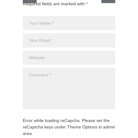
Required fields are marked with *
El CJNG
expans
Monte
Uncateg
Error while loading reCapcha. Please set the
reCaptcha keys under Theme Options in admin
area