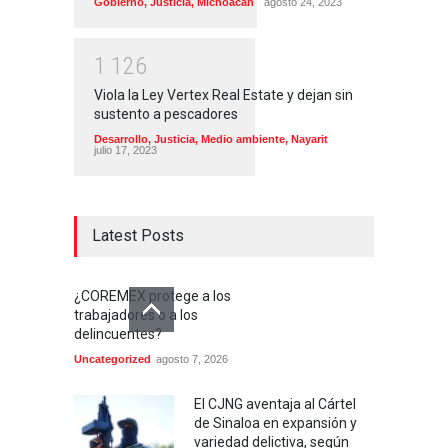
Gobierno
,
Justicia
,
Michoacán
agosto 24, 2023
1
1
2
6
Viola la Ley Vertex Real Estate y dejan sin
sustento a pescadores
Desarrollo
,
Justicia
,
Medio ambiente
,
Nayarit
julio 17, 2023
Latest Posts
¿COREMEX protege a los
trabajadores o a los
delincuentes?
Uncategorized
agosto 7, 2026
El CJNG aventaja al Cártel
de Sinaloa en expansión y
variedad delictiva, según