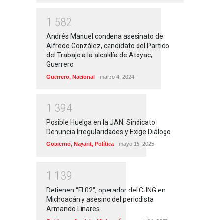
1
5
8
2
Andrés Manuel condena asesinato de
Alfredo González, candidato del Partido
del Trabajo a la alcaldía de Atoyac,
Guerrero
Guerrero
,
Nacional
marzo 4, 2024
1
3
9
4
Posible Huelga en la UAN: Sindicato
Denuncia Irregularidades y Exige Diálogo
Gobierno
,
Nayarit
,
Política
mayo 15, 2025
1
1
3
9
Detienen “El 02″, operador del CJNG en
Michoacán y asesino del periodista
Armando Linares