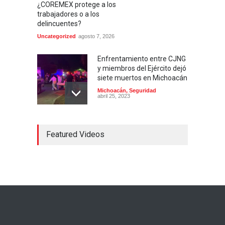
¿COREMEX protege a los
trabajadores o a los
delincuentes?
Uncategorized
agosto 7, 2026
Enfrentamiento entre CJNG
y miembros del Ejército dejó
siete muertos en Michoacán
Michoacán
,
Seguridad
abril 25, 2023
Colima ejerce violencia
Featured Videos
contra mujeres
embarazadas
Colima
,
Justicia
,
Laboral
abril 25, 2023
Desaparece Juan Carlos
Tercero, experto en
búsqueda de desaparecidos
en Nayarit