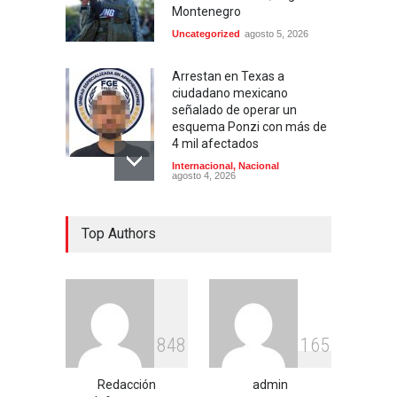
Montenegro
Uncategorized
agosto 5, 2026
Arrestan en Texas a
ciudadano mexicano
señalado de operar un
esquema Ponzi con más de
4 mil afectados
Internacional
,
Nacional
agosto 4, 2026
Aspirantes a la UNAM se
Top Authors
movilizan este lunes en
rechazo al nuevo examen
de admisión: ¿Cuál será el
lugar y horario de la
protesta?
Educación
,
Justicia
,
Nacional
agosto 3, 2026
8
4
8
1
6
5
Celia Pulido logra un hito
Redacción
admin
histórico con 11 preseas y