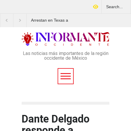
Arrestan en Texas a
¿COREMEX protege a
ciudadano mexicano
trabajadores o a los
señalado de operar un
delincuentes?
esquema Ponzi con más de
4 mil afectados
Las noticias más importantes de la región
occidente de México
Dante Delgado
responde a