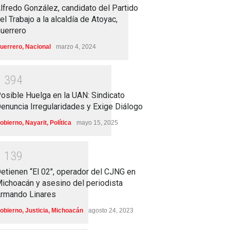
lfredo González, candidato del Partido
el Trabajo a la alcaldía de Atoyac,
uerrero
uerrero
,
Nacional
marzo 4, 2024
1
3
9
4
osible Huelga en la UAN: Sindicato
enuncia Irregularidades y Exige Diálogo
obierno
,
Nayarit
,
Política
mayo 15, 2025
1
1
3
9
etienen “El 02″, operador del CJNG en
ichoacán y asesino del periodista
rmando Linares
obierno
,
Justicia
,
Michoacán
agosto 24, 2023