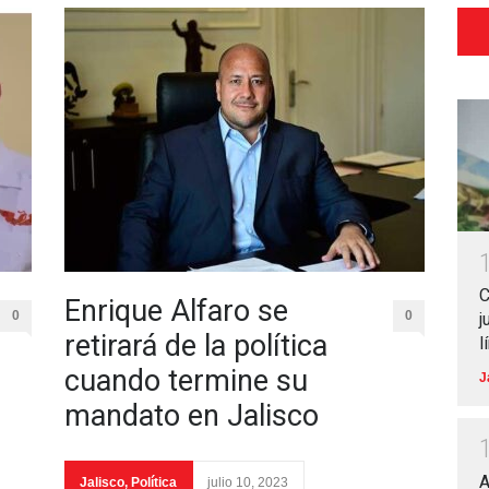
C
Enrique Alfaro se
0
0
j
retirará de la política
l
cuando termine su
J
mandato en Jalisco
A
Jalisco
,
Política
julio 10, 2023