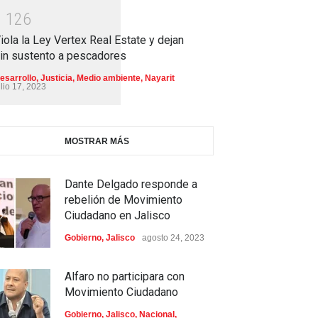
1
1
2
6
iola la Ley Vertex Real Estate y dejan
in sustento a pescadores
esarrollo
,
Justicia
,
Medio ambiente
,
Nayarit
ulio 17, 2023
MOSTRAR MÁS
Dante Delgado responde a
rebelión de Movimiento
Ciudadano en Jalisco
Gobierno
,
Jalisco
agosto 24, 2023
Alfaro no participara con
Movimiento Ciudadano
Gobierno
,
Jalisco
,
Nacional
,