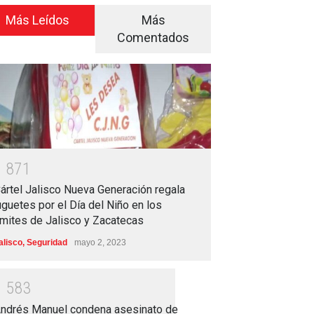
Más Leídos
Más
Comentados
1
8
7
1
ártel Jalisco Nueva Generación regala
uguetes por el Día del Niño en los
ímites de Jalisco y Zacatecas
alisco
,
Seguridad
mayo 2, 2023
1
5
8
3
ndrés Manuel condena asesinato de