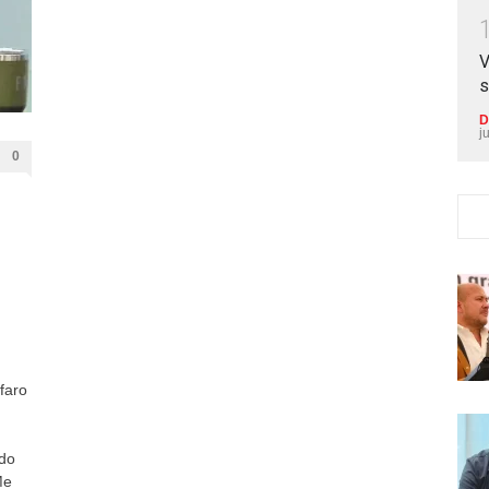
V
s
D
j
0
lfaro
ido
Me