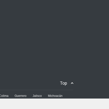
Top
Colima
Guerrero
Jalisco
Michoacán
Nayarit
Sinaloa