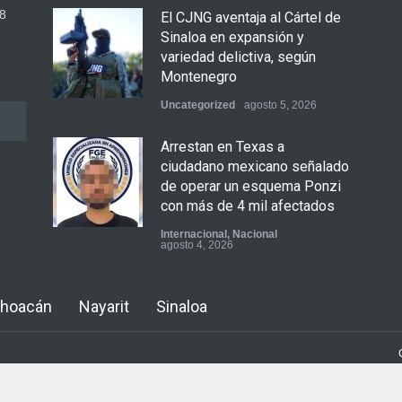
8
El CJNG aventaja al Cártel de
Sinaloa en expansión y
variedad delictiva, según
Montenegro
Uncategorized
agosto 5, 2026
Arrestan en Texas a
ciudadano mexicano señalado
de operar un esquema Ponzi
con más de 4 mil afectados
Internacional
,
Nacional
agosto 4, 2026
Aspirantes a la UNAM se
hoacán
Nayarit
Sinaloa
movilizan este lunes en
rechazo al nuevo examen de
admisión: ¿Cuál será el lugar
y horario de la protesta?
Educación
,
Justicia
,
Nacional