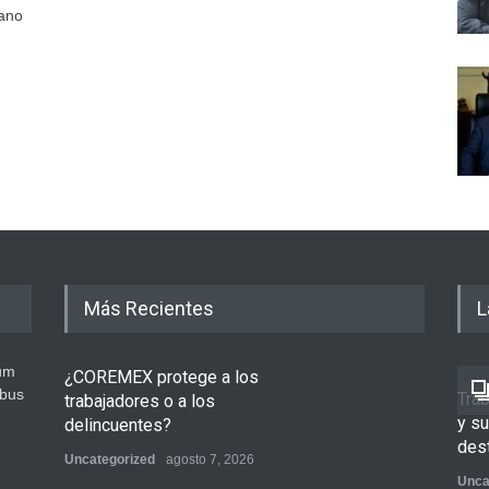
dano
Más Recientes
L
um
¿COREMEX protege a los
ibus
Tra
trabajadores o a los
y s
delincuentes?
des
Uncategorized
agosto 7, 2026
Unca