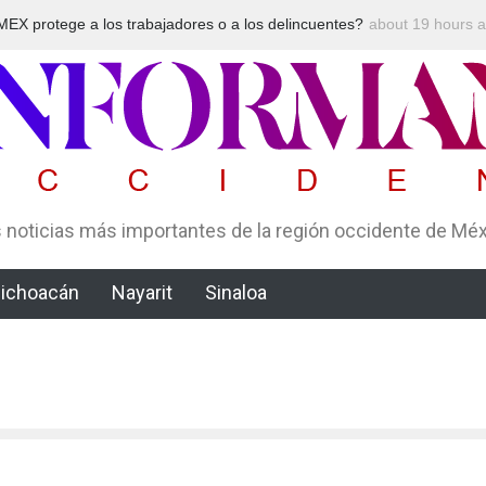
 los trabajadores o a los delincuentes?
El CJNG aventaja al Cárt
about 19 hours 
delictiva, según Montene
 noticias más importantes de la región occidente de Mé
ichoacán
Nayarit
Sinaloa