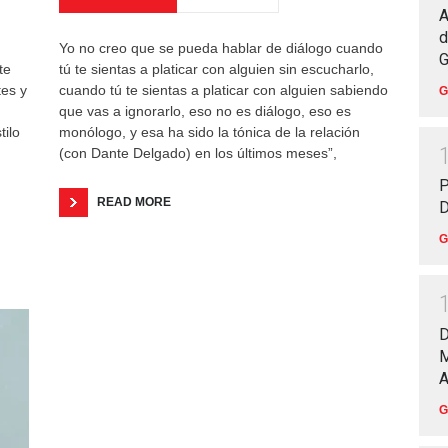
A
d
Yo no creo que se pueda hablar de diálogo cuando
G
te
tú te sientas a platicar con alguien sin escucharlo,
tes y
cuando tú te sientas a platicar con alguien sabiendo
G
que vas a ignorarlo, eso no es diálogo, eso es
tilo
monólogo, y esa ha sido la tónica de la relación
(con Dante Delgado) en los últimos meses”,
P
READ MORE
D
G
D
M
A
G