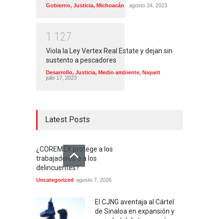
Gobierno
,
Justicia
,
Michoacán
agosto 24, 2023
1
1
2
7
Viola la Ley Vertex Real Estate y dejan sin
sustento a pescadores
Desarrollo
,
Justicia
,
Medio ambiente
,
Nayarit
julio 17, 2023
Latest Posts
¿COREMEX protege a los
trabajadores o a los
delincuentes?
Uncategorized
agosto 7, 2026
El CJNG aventaja al Cártel
de Sinaloa en expansión y