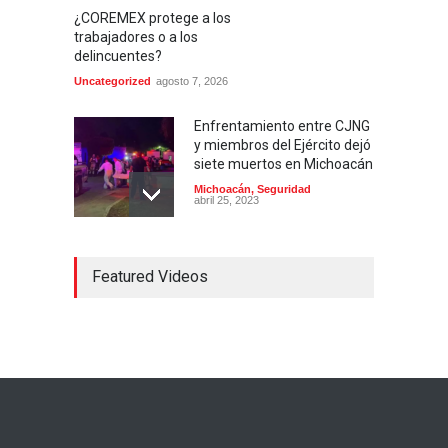
¿COREMEX protege a los
trabajadores o a los
delincuentes?
Uncategorized
agosto 7, 2026
Enfrentamiento entre CJNG
y miembros del Ejército dejó
siete muertos en Michoacán
Michoacán
,
Seguridad
abril 25, 2023
Colima ejerce violencia
Featured Videos
contra mujeres
embarazadas
Colima
,
Justicia
,
Laboral
abril 25, 2023
Desaparece Juan Carlos
Tercero, experto en
búsqueda de desaparecidos
en Nayarit