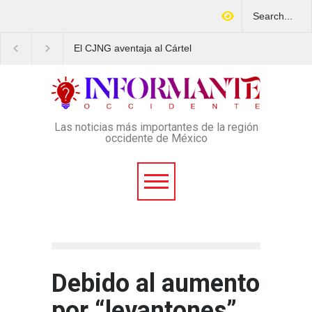
El CJNG aventaja al Cártel
Arrestan en Texas a
de Sinaloa en expansión y
ciudadano mexicano
variedad delictiva, según
señalado de operar un
Montenegro
esquema Ponzi con más
4 mil afectados
Las noticias más importantes de la región
occidente de México
Debido al aumento
por “levantones”