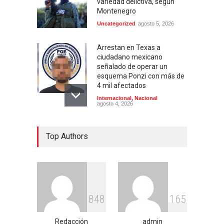
variedad delictiva, según
Montenegro
Uncategorized
agosto 5, 2026
Arrestan en Texas a
ciudadano mexicano
señalado de operar un
esquema Ponzi con más de
4 mil afectados
Internacional
,
Nacional
agosto 4, 2026
Aspirantes a la UNAM se
Top Authors
movilizan este lunes en
rechazo al nuevo examen
de admisión: ¿Cuál será el
lugar y horario de la
protesta?
Educación
,
Justicia
,
Nacional
agosto 3, 2026
8
4
8
1
6
5
Celia Pulido logra un hito
Redacción
admin
histórico con 11 preseas y