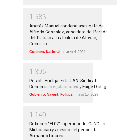
1
5
8
3
Andrés Manuel condena asesinato de
Alfredo González, candidato del Partido
del Trabajo a la alcaldía de Atoyac,
Guerrero
Guerrero
,
Nacional
marzo 4, 2024
1
3
9
5
Posible Huelga en la UAN: Sindicato
Denuncia Irregularidades y Exige Diálogo
Gobierno
,
Nayarit
,
Política
mayo 15, 2025
1
1
4
0
Detienen “El 02″, operador del CJNG en
Michoacán y asesino del periodista
Armando Linares