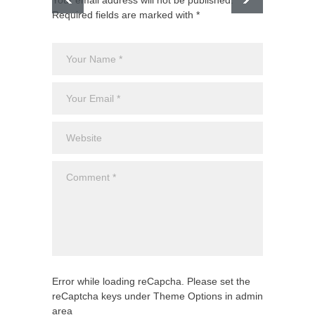
Required fields are marked with *
El CJNG
expans
Monte
Uncateg
Error while loading reCapcha. Please set the
reCaptcha keys under Theme Options in admin
area