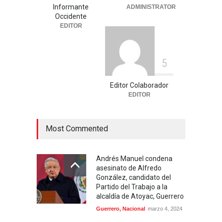
Informante
ADMINISTRATOR
tres marcas récord en Santo
Occidente
Domingo 2026
EDITOR
Deportes
,
Nacional
agosto 3, 2026
5
Editor Colaborador
EDITOR
Most Commented
Andrés Manuel condena
asesinato de Alfredo
González, candidato del
Partido del Trabajo a la
alcaldía de Atoyac, Guerrero
Guerrero
,
Nacional
marzo 4, 2024