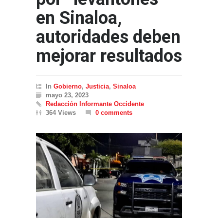
en Sinaloa,
autoridades deben
mejorar resultados
In
Gobierno
,
Justicia
,
Sinaloa
mayo 23, 2023
Redacción Informante Occidente
364 Views
0 comments