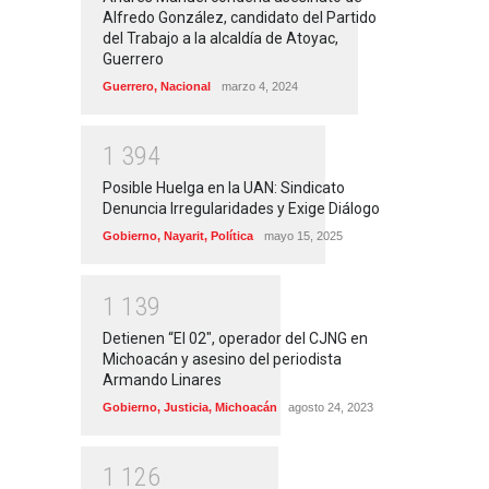
Alfredo González, candidato del Partido
del Trabajo a la alcaldía de Atoyac,
Guerrero
Guerrero
,
Nacional
marzo 4, 2024
1
3
9
4
Posible Huelga en la UAN: Sindicato
Denuncia Irregularidades y Exige Diálogo
Gobierno
,
Nayarit
,
Política
mayo 15, 2025
1
1
3
9
Detienen “El 02″, operador del CJNG en
Michoacán y asesino del periodista
Armando Linares
Gobierno
,
Justicia
,
Michoacán
agosto 24, 2023
1
1
2
6