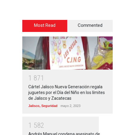
Most Read
Commented
1
8
7
1
Cártel Jalisco Nueva Generación regala
juguetes por el Día del Niño en los límites
de Jalisco y Zacatecas
Jalisco
,
Seguridad
mayo 2, 2023
1
5
8
2
Andrés Manuel condena asesinato de