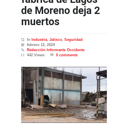
de Moreno deja 2
muertos
In
Industria
,
Jalisco
,
Seguridad
febrero 12, 2024
Redacción Informante Occidente
442 Views
0 comments