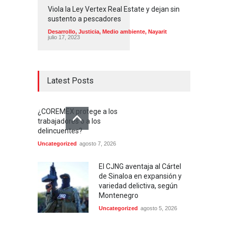
Viola la Ley Vertex Real Estate y dejan sin
sustento a pescadores
Desarrollo
,
Justicia
,
Medio ambiente
,
Nayarit
julio 17, 2023
Latest Posts
¿COREMEX protege a los
trabajadores o a los
delincuentes?
Uncategorized
agosto 7, 2026
El CJNG aventaja al Cártel
de Sinaloa en expansión y
variedad delictiva, según
Montenegro
Uncategorized
agosto 5, 2026