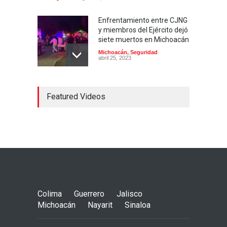
Enfrentamiento entre CJNG
y miembros del Ejército dejó
siete muertos en Michoacán
Michoacán
,
Seguridad
abril 25, 2023
Colima ejerce violencia
Featured Videos
contra mujeres
embarazadas
Colima
,
Justicia
,
Laboral
abril 25, 2023
Desaparece Juan Carlos
Tercero, experto en
búsqueda de desaparecidos
en Nayarit
Colima
Guerrero
Jalisco
Nayarit
,
Seguridad
abril 25, 2023
Michoacán
Nayarit
Sinaloa