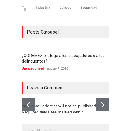
Industria
Jalisco
Seguridad
Posts Carousel
¿COREMEX protege a los trabajadores o a los
delincuentes?
Uncategorized
agosto 7, 2026
Leave a Comment
Your email address will not be published.
Required fields are marked with *
El CJNG
expans
Monte