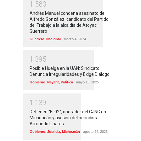
1
5
8
3
Andrés Manuel condena asesinato de
Alfredo González, candidato del Partido
del Trabajo a la alcaldía de Atoyac,
Guerrero
Guerrero
,
Nacional
marzo 4, 2024
1
3
9
5
Posible Huelga en la UAN: Sindicato
Denuncia Irregularidades y Exige Diálogo
Gobierno
,
Nayarit
,
Política
mayo 15, 2025
1
1
3
9
Detienen “El 02″, operador del CJNG en
Michoacán y asesino del periodista
Armando Linares
Gobierno
,
Justicia
,
Michoacán
agosto 24, 2023