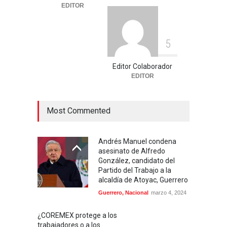
EDITOR
Deportes
,
Nacional
agosto 3, 2026
5
Editor Colaborador
EDITOR
Most Commented
Andrés Manuel condena
asesinato de Alfredo
González, candidato del
Partido del Trabajo a la
alcaldía de Atoyac, Guerrero
Guerrero
,
Nacional
marzo 4, 2024
¿COREMEX protege a los
trabajadores o a los