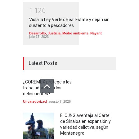
1
1
2
6
Viola la Ley Vertex Real Estate y dejan sin
sustento a pescadores
Desarrollo
,
Justicia
,
Medio ambiente
,
Nayarit
julio 17, 2023
Latest Posts
¿COREMEX protege a los
trabajadores o a los
delincuentes?
Uncategorized
agosto 7, 2026
El CJNG aventaja al Cártel
de Sinaloa en expansión y
variedad delictiva, según
Montenegro