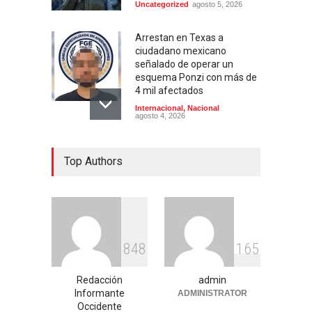
Uncategorized
agosto 5, 2026
Arrestan en Texas a
ciudadano mexicano
señalado de operar un
esquema Ponzi con más de
4 mil afectados
Internacional
,
Nacional
agosto 4, 2026
Aspirantes a la UNAM se
Top Authors
movilizan este lunes en
rechazo al nuevo examen
de admisión: ¿Cuál será el
lugar y horario de la
protesta?
Educación
,
Justicia
,
Nacional
agosto 3, 2026
8
4
8
1
6
5
Celia Pulido logra un hito
Redacción
admin
histórico con 11 preseas y
Informante
ADMINISTRATOR
tres marcas récord en Santo
Occidente
Domingo 2026