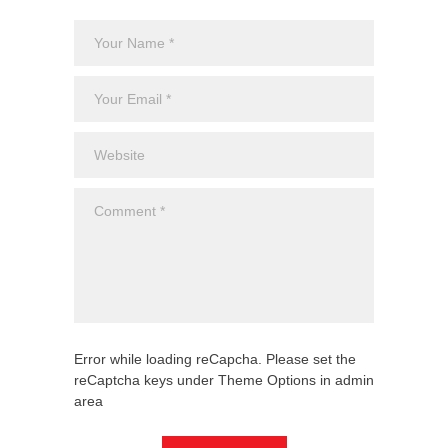
El CJNG
expans
Monte
Uncateg
Error while loading reCapcha. Please set the
reCaptcha keys under Theme Options in admin
area