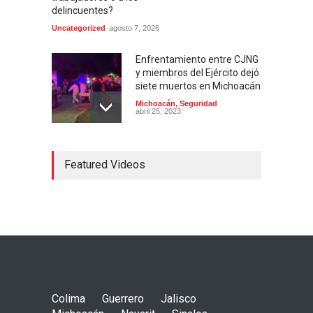
delincuentes?
Uncategorized
agosto 7, 2026
Enfrentamiento entre CJNG
y miembros del Ejército dejó
siete muertos en Michoacán
Michoacán
,
Seguridad
abril 25, 2023
Colima ejerce violencia
Featured Videos
contra mujeres
embarazadas
Colima
,
Justicia
,
Laboral
abril 25, 2023
Desaparece Juan Carlos
Tercero, experto en
búsqueda de desaparecidos
en Nayarit
Colima
Guerrero
Jalisco
Nayarit
,
Seguridad
abril 25, 2023