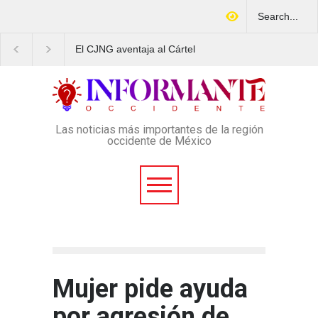
El CJNG aventaja al Cártel
Arrestan en Texas a
de Sinaloa en expansión y
ciudadano mexicano
variedad delictiva, según
señalado de operar un
Montenegro
esquema Ponzi con más d
4 mil afectados
Las noticias más importantes de la región
occidente de México
Mujer pide ayuda
por agresión de