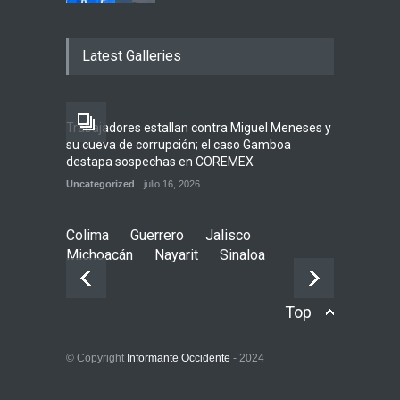
Entre críticas por nepotismo
y demandas de
Latest Galleries
transparencia, COREMEX
enfrenta un nuevo desafío
Uncategorized
julio 30, 2026
Trabajadores estallan contra Miguel Meneses y
su cueva de corrupción; el caso Gamboa
El CJNG aventaja al Cártel
destapa sospechas en COREMEX
de Sinaloa en expansión y
variedad delictiva, según
Uncategorized
julio 16, 2026
Montenegro
Uncategorized
agosto 5, 2026
Colima
Guerrero
Jalisco
Michoacán
Nayarit
Sinaloa
Top
© Copyright
Informante Occidente
- 2024