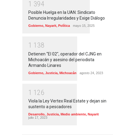
1
3
9
4
Posible Huelga en la UAN: Sindicato
Denuncia Irregularidades y Exige Diálogo
Gobierno
,
Nayarit
,
Política
mayo 15, 2025
1
1
3
8
Detienen “El 02″, operador del CJNG en
Michoacán y asesino del periodista
Armando Linares
Gobierno
,
Justicia
,
Michoacán
agosto 24, 2023
1
1
2
6
Viola la Ley Vertex Real Estate y dejan sin
sustento a pescadores
Desarrollo
,
Justicia
,
Medio ambiente
,
Nayarit
julio 17, 2023