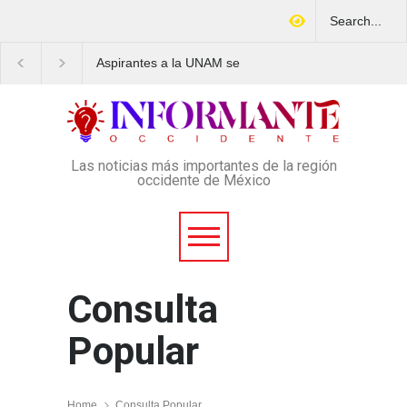
Aspirantes a la UNAM se
El CJNG aventaja al C
movilizan este lunes en
de Sinaloa en expansi
rechazo al nuevo examen
variedad delictiva, se
de admisión: ¿Cuál será el
Montenegro
lugar y horario de la
protesta?
Las noticias más importantes de la región
occidente de México
Consulta
Popular
Home
Consulta Popular