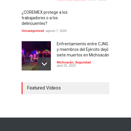
¿COREMEX protege a los
trabajadores o a los
delincuentes?
Uncategorized
agosto 7, 2026
Enfrentamiento entre CJNG
y miembros del Ejército dejó
siete muertos en Michoacán
Michoacán
,
Seguridad
abril 25, 2023
Colima ejerce violencia
Featured Videos
contra mujeres
embarazadas
Colima
,
Justicia
,
Laboral
abril 25, 2023
Desaparece Juan Carlos
Tercero, experto en