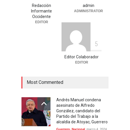
Celia Pulido logra un hito
Redacción
admin
histórico con 11 preseas y
Informante
ADMINISTRATOR
tres marcas récord en Santo
Occidente
Domingo 2026
EDITOR
Deportes
,
Nacional
agosto 3, 2026
5
Editor Colaborador
EDITOR
Most Commented
Andrés Manuel condena
asesinato de Alfredo
González, candidato del
Partido del Trabajo a la
alcaldía de Atoyac, Guerrero
Guerrero
,
Nacional
marzo 4, 2024