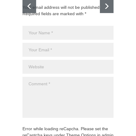
Your email address will not be published.
Required fields are marked with *
El CJNG
expans
Monte
Uncateg
Error while loading reCapcha. Please set the
reCaptcha keys under Theme Options in admin