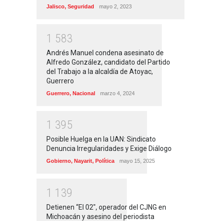
Jalisco
,
Seguridad
mayo 2, 2023
1
5
8
3
Andrés Manuel condena asesinato de
Alfredo González, candidato del Partido
del Trabajo a la alcaldía de Atoyac,
Guerrero
Guerrero
,
Nacional
marzo 4, 2024
1
3
9
5
Posible Huelga en la UAN: Sindicato
Denuncia Irregularidades y Exige Diálogo
Gobierno
,
Nayarit
,
Política
mayo 15, 2025
1
1
3
9
Detienen “El 02″, operador del CJNG en
Michoacán y asesino del periodista