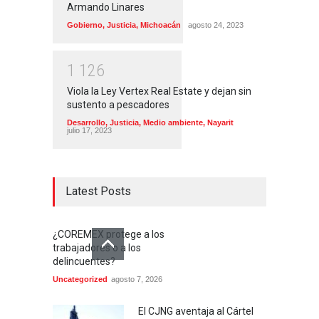
Armando Linares
Gobierno
,
Justicia
,
Michoacán
agosto 24, 2023
1
1
2
6
Viola la Ley Vertex Real Estate y dejan sin
sustento a pescadores
Desarrollo
,
Justicia
,
Medio ambiente
,
Nayarit
julio 17, 2023
Latest Posts
¿COREMEX protege a los
trabajadores o a los
delincuentes?
Uncategorized
agosto 7, 2026
El CJNG aventaja al Cártel