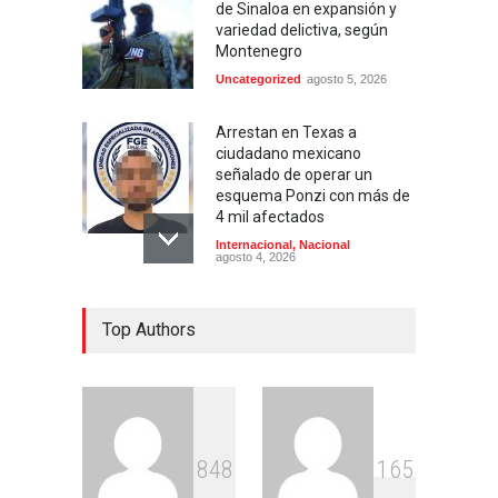
de Sinaloa en expansión y
variedad delictiva, según
Montenegro
Uncategorized
agosto 5, 2026
Arrestan en Texas a
ciudadano mexicano
señalado de operar un
esquema Ponzi con más de
4 mil afectados
Internacional
,
Nacional
agosto 4, 2026
Aspirantes a la UNAM se
Top Authors
movilizan este lunes en
rechazo al nuevo examen
de admisión: ¿Cuál será el
lugar y horario de la
protesta?
Educación
,
Justicia
,
Nacional
agosto 3, 2026
8
4
8
1
6
5