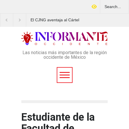
El CJNG aventaja al Cártel
Arrestan en Texas a
de Sinaloa en expansión y
ciudadano mexicano
variedad delictiva, según
señalado de operar un
Montenegro
esquema Ponzi con más 
4 mil afectados
Las noticias más importantes de la región
occidente de México
Estudiante de la
Facultad de